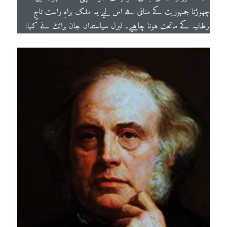
چھوڑنا جمہوریت کے منافی ہے اس لیے یہ ملک براہِ راست تاجِ
برطانیہ کے ماتحت ہونا چاہیے۔ لبرل سیاستداں جان برائٹ نے کہا: