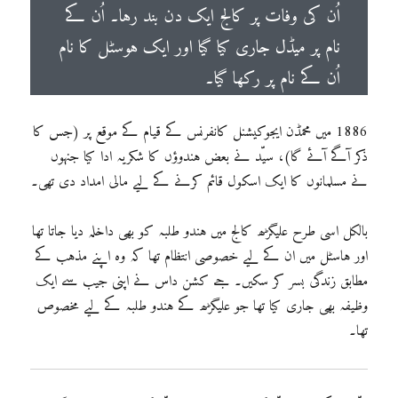
اُن کی وفات پر کالج ایک دن بند رہا۔ اُن کے
نام پر میڈل جاری کیا گیا اور ایک ہوسٹل کا نام
اُن کے نام پر رکھا گیا۔
1886 میں محمڈن ایجوکیشنل کانفرنس کے قیام کے موقع پر (جس کا
ذکر آگے آئے گا)، سیّد نے بعض ہندوؤں کا شکریہ ادا کیا جنہوں
نے مسلمانوں کا ایک اسکول قائم کرنے کے لیے مالی امداد دی تھی۔
بالکل اسی طرح علیگڑھ کالج میں ہندو طلبہ کو بھی داخلہ دیا جاتا تھا
اور ہاسٹل میں ان کے لیے خصوصی انتظام تھا کہ وہ اپنے مذہب کے
مطابق زندگی بسر کر سکیں۔ جے کشن داس نے اپنی جیب سے ایک
وظیفہ بھی جاری کیا تھا جو علیگڑھ کے ہندو طلبہ کے لیے مخصوص
تھا۔