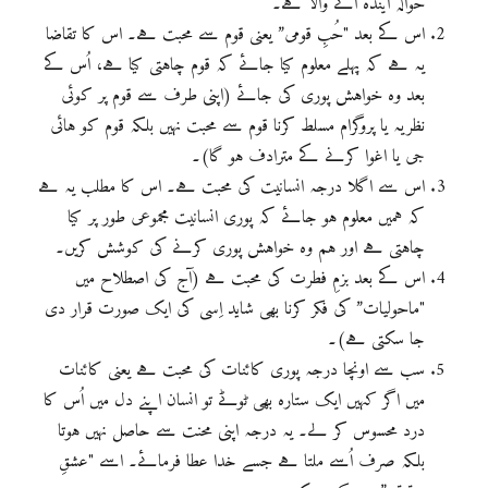
حوالہ آیندہ آنے والا ہے۔
اس کے بعد "حُبِ قومی” یعنی قوم سے محبت ہے۔ اس کا تقاضا
یہ ہے کہ پہلے معلوم کیا جائے کہ قوم چاہتی کیا ہے، اُس کے
بعد وہ خواہش پوری کی جائے (اپنی طرف سے قوم پر کوئی
نظریہ یا پروگرام مسلط کرنا قوم سے محبت نہیں بلکہ قوم کو ہائی
جی یا اغوا کرنے کے مترادف ہو گا)۔
اس سے اگلا درجہ انسانیت کی محبت ہے۔ اس کا مطلب یہ ہے
کہ ہمیں معلوم ہو جائے کہ پوری انسانیت مجموعی طور پر کیا
چاہتی ہے اور ہم وہ خواہش پوری کرنے کی کوشش کریں۔
اس کے بعد بزمِ فطرت کی محبت ہے (آج کی اصطلاح میں
"ماحولیات” کی فکر کرنا بھی شاید اِسی کی ایک صورت قرار دی
جا سکتی ہے)۔
سب سے اونچا درجہ پوری کائنات کی محبت ہے یعنی کائنات
میں اگر کہیں ایک ستارہ بھی ٹوٹے تو انسان اپنے دل میں اُس کا
درد محسوس کر لے۔ یہ درجہ اپنی محنت سے حاصل نہیں ہوتا
بلکہ صرف اُسے ملتا ہے جسے خدا عطا فرمائے۔ اسے "عشقِ