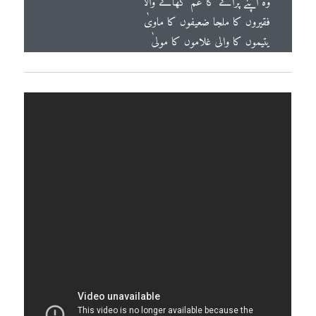
وہ اپنے پرائے کا غم کھانے والا
فقیروں کا ملجا ضعیفوں کا ماویٰ
یتیموں کا والی غلاموں کا مولیٰ