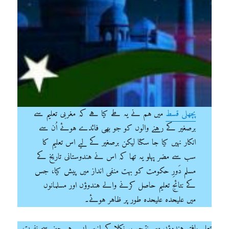
پچھلی قسط
میں ہم نے یہ طے کیا ہے کہ مغربی تعلیم سے
برصغیر کے رہنے والوں کو جو بھی فائدے ہوئے اُن سے
انکار نہیں کیا جا سکتا لیکن برصغیر کے لیے اس تعلیم کا
سب سے مضر پہلو یہ تھا کہ اس نے ہندوستانی تاریخ کے
مسلم دَورِ حکومت کو بہت منفی انداز میں پیش کیا، جس
کے نتائج تعلیم حاصل کرنے والے ہندوؤں اور مسلمانوں
میں علیحدہ علیحدہ طور پر ظاہر ہوئے۔
تعلیم یافتہ ہندوؤں میں نتیجہ یہ نکلا کہ انہیں ایسی ہر چیز سے نفرت