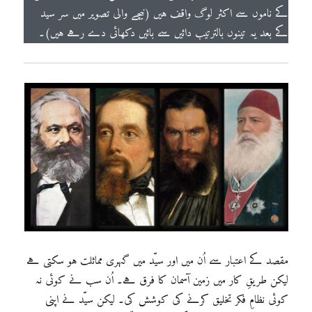
کے ناموں سے اکثر لوگ واقف ہیں (نیچے والی تصویر میں سر سید
کے بعد یہ تینوں بالترتیب دائیں سے بائیں دکھائی دے رہے ہیں)۔
مقصد کے اعتبار سے اُن میں اور سیّد میں گہری مماثلت ہو سکتی ہے
لیکن طریقِ کار میں زمین آسمان کا فرق ہے۔ اُن سب نے کوئی نہ
کوئی نظامِ فکر تخلیق کرنے کی کوشش کی۔ لیکن سیّد نے اپنی