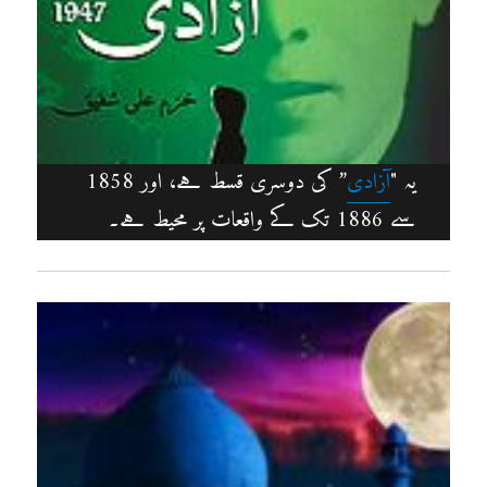
یہ "
آزادی
” کی دوسری قسط ہے، اور 1858
سے 1886 تک کے واقعات پر محیط ہے۔