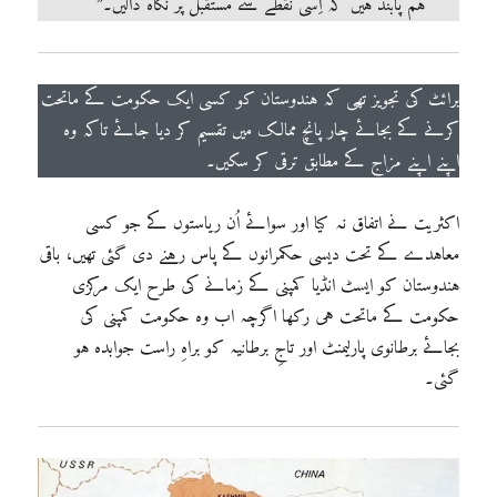
ہم پابند ہیں کہ اِسی نقطے سے مستقبل پر نگاہ ڈالیں۔”
برائٹ کی تجویز تھی کہ ہندوستان کو کسی ایک حکومت کے ماتحت
کرنے کے بجائے چار پانچ ممالک میں تقسیم کر دیا جائے تاکہ وہ
اپنے اپنے مزاج کے مطابق ترقی کر سکیں۔
اکثریت نے اتفاق نہ کیا اور سوائے اُن ریاستوں کے جو کسی
معاہدے کے تحت دیسی حکمرانوں کے پاس رہنے دی گئی تھیں، باقی
ہندوستان کو ایسٹ انڈیا کمپنی کے زمانے کی طرح ایک مرکزی
حکومت کے ماتحت ہی رکھا اگرچہ اب وہ حکومت کمپنی کی
بجائے برطانوی پارلیمنٹ اور تاجِ برطانیہ کو براہِ راست جوابدہ ہو
گئی۔