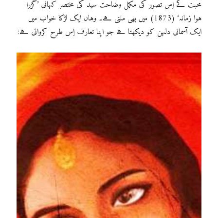
محّبت کے اِس تصوّر کی مکمل وضاحت سیّد کی مختصر کہانی ’گزرا
ہوا زمانہ‘ (1873) میں بھی ملتی ہے۔ وہاں ایک لڑکا خواب میں
ایک آسمانی دلہن کو دیکھتا ہے جو اپنا تعارف اِس طرح کرواتی ہے: