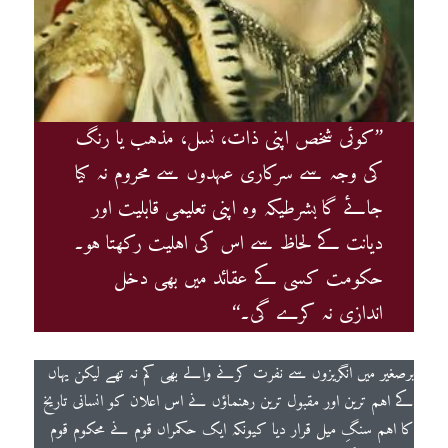
’’کوئی شخص اپنی ذات، نسل، مذہب یا رنگ
کی وجہ سے سرکاری عہدوں سے محروم نہ کیا
جائے گا بشرطیکہ وہ اپنی تعلیمی قابلیت اور
دیانت کے لحاظ سے اس کی اہلیت رکھتا ہو۔
حکومت کسی کے عقائد میں بھی دخل
اندازی نہ کرے گی۔‘‘
برصغیر میں انگریزوں سے نفرت کرنے والے بھی کم نہ تھے لیکن یہاں
کے اہم ترین اور مقبول ترین رہنماؤں نے اس اعلان کو انسانی تاریخ
کا اہم سنگِ میل قرار دیا کیونکہ ایک حکمراں قوم نے محکوم قوم