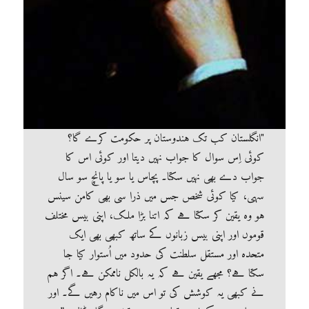
"انگلستان کب تک ہندوستان پر حکومت کرے گا؟
کوئی اِس سوال کا جواب نہیں دیتا اور کوئی اس کا
جواب دے بھی نہیں سکتا۔ پچاس یا سو یا پانچ سو سال
سہی، کیا کوئی شخص جس میں ذرا سی بھی کامن سینس
ہو وہ یقین کر سکتا ہے کہ اتنا بڑا ملک، اپنی بیس مختلف
قوموں اور اپنی بیس زبانوں کے ساتھ کبھی بھی ایک
متحدہ اور مستقل سلطنت کی حدود میں اُستوار کیا جا
سکتا ہے؟ مجھے یقین ہے کہ یہ بالکل ناممکن ہے۔ اگر ہم
نے کبھی یہ کوشش کی تو اس میں ناکام رہیں گے۔ اور