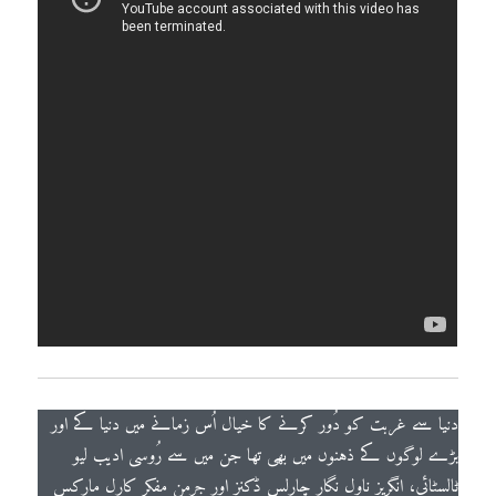
دنیا سے غربت کو دُور کرنے کا خیال اُس زمانے میں دنیا کے اور
بڑے لوگوں کے ذہنوں میں بھی تھا جن میں سے رُوسی ادیب لیو
ٹالسٹائی، انگریز ناول نگار چارلس ڈکنز اور جرمن مفکر کارل مارکس