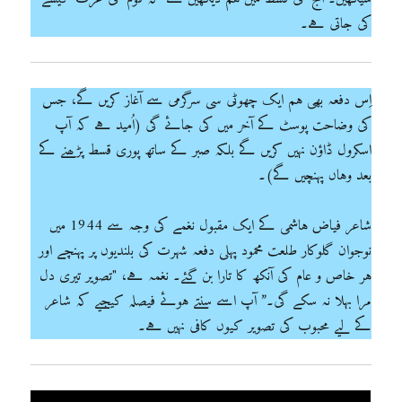
کی جاتی ہے۔
اِس دفعہ بھی ہم ایک چھوٹی سی سرگرمی سے آغاز کریں گے، جس
کی وضاحت پوسٹ کے آخر میں کی جائے گی (اُمید ہے کہ آپ
اسکرول ڈاؤن نہیں کریں گے بلکہ صبر کے ساتھ پوری قسط پڑھنے کے
بعد وہاں پہنچیں گے)۔
شاعر فیاض ہاشمی کے ایک مقبول نغمے کی وجہ سے 1944 میں
نوجوان گلوکار طلعت محمود پہلی دفعہ شہرت کی بلندیوں پر پہنچے اور
ہر خاص و عام کی آنکھ کا تارا بن گئے۔ نغمہ ہے، "تصویر تیری دل
مرا بہلا نہ سکے گی۔” آپ اسے سنتے ہوئے فیصلہ کیجیے کہ شاعر
کے لیے محبوب کی تصویر کیوں کافی نہیں ہے۔