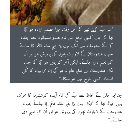
"سر سیّد کہتے تھے کہ اُس وقت میرا مصمم ارادہ ہو گیا
تھا کہ جب کبھی موقع ملے تمام ہندو مسلمانوں سے چندہ
کر کے صدرمقام میں ایک بہت بڑا یتیم خانہ قائم کیا جائے
جہاں ہندوستان کے لاوارث بچوں کی پرورش ہو اور اُن
کو تعلیم دی جائے۔ لیکن آخر کو یقین ہو گیا کہ جب
تک ہندوستان میں تعلیم عام نہ ہو گی اِن خرابیوں کا کُلی
انسداد کسی طرح نہیں ہو سکتا۔”
چنانچہ حالی کے لحاظ سے سیّد کی تمام آیندہ کوششوں کا محرک
یہی خیال تھا کہ ’’ایک بہت بڑا یتیم خانہ قائم کیا جائے جہاں
ہندوستان کے لاوارث بچوں کی پرورش ہو اور اُن کو تعلیم دی
جائے۔‘‘