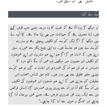
حقیقی” بھی کہہ سکتے ہیں۔
سیّد نے کہا:
"یہ دیکھ کر رونا آتا ہے کہ محبت کا وہ درجہ جسے حبِ قومی کہتے
ہیں، اِتنا معمولی ہے کہ حیوانات میں بھی پایا جاتا ہے۔ کیا آپ نے
نہیں دیکھا کہ اگر ایک کوّے کو تکلیف پہنچتی ہے تو سارے
کوّے بے چین ہو جاتے ہیں۔ وہ اپنی چیخ پکار سے ہمیں یہ سبق
دیتے ہیں کہ انسان ہو کر اگر ہم اپنے ہم مشربوں اور اپنے ہموطنوں
کو تکلیف اور مصیبت میں دیکھیں اور ہمیں اُن کے دکھ درد کا
احساس نہ ہو اور ہم اُن کی ہمدردی اور اعانت نہ کریں تو ہم کوّے
جیسی حقیر مخلوق سے بھی بدتر ہیں۔ تمام حق شناس اصحاب اِس
حقیقت کو جانتے ہیں کہ اپنے ہم مذہبوں اور ہموطنوں کی تکلیف
میں اُن کے کام آنا اور اُن سے پوری پوری ہمدردی کرنا اِنسانی فرائض
میں سے ایک بہت ہی ضروری فرض ہے، جسے ہمیں بہرحال اَدا کرنا
چاہیے اور عمدگی و خوبی سے اَدا کرنا چاہیے۔”