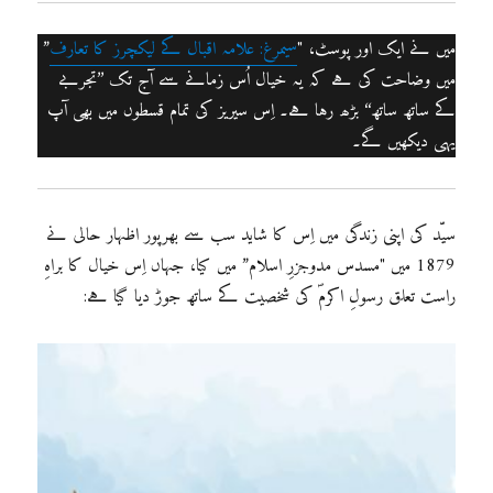
میں نے ایک اور پوسٹ، "
سیمرغ: علامہ اقبال کے لیکچرز کا تعارف
”
میں وضاحت کی ہے کہ یہ خیال اُس زمانے سے آج تک ’’تجربے
کے ساتھ ساتھ‘‘ بڑھ رہا ہے۔ اِس سیریز کی تمام قسطوں میں بھی آپ
یہی دیکھیں گے۔
سیّد کی اپنی زندگی میں اِس کا شاید سب سے بھرپور اظہار حالی نے
1879 میں "مسدس مدوجزرِ اسلام” میں کیا، جہاں اِس خیال کا براہِ
راست تعلق رسولِ اکرمؐ کی شخصیت کے ساتھ جوڑ دیا گیا ہے: