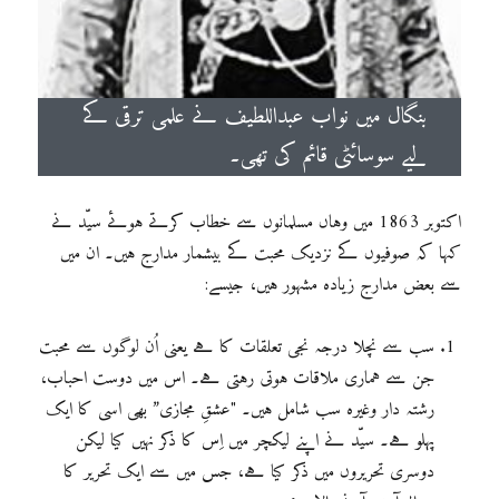
بنگال میں نواب عبداللطیف نے علمی ترقی کے
لیے سوسائٹی قائم کی تھی۔
اکتوبر 1863 میں وہاں مسلمانوں سے خطاب کرتے ہوئے سیّد نے
کہا کہ صوفیوں کے نزدیک محبت کے بیشمار مدارج ہیں۔ ان میں
سے بعض مدارج زیادہ مشہور ہیں، جیسے:
سب سے نچلا درجہ نجی تعلقات کا ہے یعنی اُن لوگوں سے محبت
جن سے ہماری ملاقات ہوتی رہتی ہے۔ اس میں دوست احباب،
رشتہ دار وغیرہ سب شامل ہیں۔ "عشقِ مجازی” بھی اسی کا ایک
پہلو ہے۔ سیّد نے اپنے لیکچر میں اِس کا ذکر نہیں کیا لیکن
دوسری تحریروں میں ذکر کیا ہے، جس میں سے ایک تحریر کا