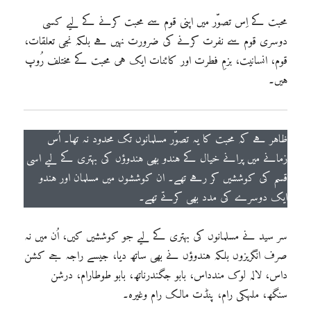
محبت کے اِس تصوّر میں اپنی قوم سے محبت کرنے کے لیے کسی
دوسری قوم سے نفرت کرنے کی ضرورت نہیں ہے بلکہ نجی تعلقات،
قوم، انسانیت، بزمِ فطرت اور کائنات ایک ہی محبت کے مختلف رُوپ
ہیں۔
ظاہر ہے کہ محبت کا یہ تصوّر مسلمانوں تک محدود نہ تھا۔ اُس
زمانے میں پرانے خیال کے ہندو بھی ہندوؤں کی بہتری کے لیے اسی
قسم کی کوششیں کر رہے تھے۔ ان کوششوں میں مسلمان اور ہندو
ایک دوسرے کی مدد بھی کرتے تھے۔
سر سید نے مسلمانوں کی بہتری کے لیے جو کوششیں کیں، اُن میں نہ
صرف انگریزوں بلکہ ہندوؤں نے بھی ساتھ دیا، جیسے راجہ جے کشن
داس، لالہ لوک مندداس، بابو جگندرناتھ، بابو طوطارام، درشن
سنگھ، ملہکی رام، پنڈت مالک رام وغیرہ۔