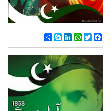
Sh
Sk
Li
W
T
Fa
ar
yp
n
ha
wi
ce
e
e
ke
ts
tt
bo
dI
A
er
ok
n
pp