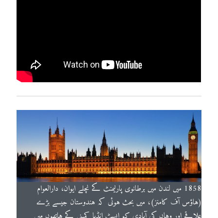
1858 میں لندن میں برطانوی پارلیمنٹ کے نچلے ایوان، دارالعوام
(ہاؤس آف کامنز)، میں بحث ہوئی کہ ہندوستان جیسے بڑے
علاقے اور وہاں کی آبادی کو ایسٹ انڈیا کمپنی کے ہاتھوں میں