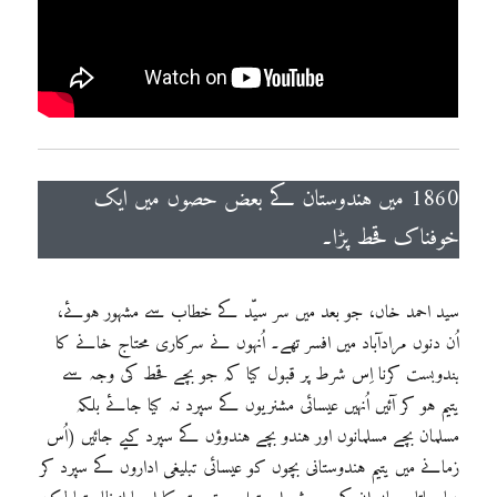
1860 میں ہندوستان کے بعض حصوں میں ایک
خوفناک قحط پڑا۔
سید احمد خاں، جو بعد میں سر سیّد کے خطاب سے مشہور ہوئے،
اُن دنوں مرادآباد میں افسر تھے۔ اُنہوں نے سرکاری محتاج خانے کا
بندوبست کرنا اِس شرط پر قبول کیا کہ جو بچے قحط کی وجہ سے
یتیم ہو کر آئیں اُنہیں عیسائی مشنریوں کے سپرد نہ کیا جائے بلکہ
مسلمان بچے مسلمانوں اور ہندو بچے ہندوؤں کے سپرد کیے جائیں (اُس
زمانے میں یتیم ہندوستانی بچوں کو عیسائی تبلیغی اداروں کے سپرد کر