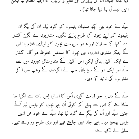
دیا جاتا جہاں ان کی پرورش اور تعلیم و تربیت کا اچھا انتظام تھا لیکن
انہیں عیسائی بنا دیا جاتا تھا)۔
سیّد نے خود بھی کچھ مسلمان یتیموں کو گود لیا۔ ان کی بیگم ان
یتیموں کو اپنے بچوں کی طرح پالنے لگیں۔ مشنریوں نے انگریز کمشنر
سے کہا کہ مسلمان اور ہندو سرپرست بچوں کو لونڈی غلام بنا لیں
گے جبکہ مشنری اداروں میں بچوں کا مستقبل محفوظ ہو گا۔ کمشنر
نے ایک کمیٹی بنائی لیکن اس کمیٹی کے ہندوستانی ممبروں میں سے
سیّد اور ایک دو کے سوا باقی سب نے انگریزوں کے رعب میں آ کر
مشنریوں کی تائید کر دی۔
سیّد کے دل پر جو قیامت گزری اُس کا اندازہ اِس بات سے لگایا جا
سکتا ہے کہ اِس سے پہلے کہ کوئی اُن یتیم بچوں کو واپس لینے آئے
جنہیں سیّد اور اُن کی بیگم نے گود لیا تھا، سیّد نے خود ہی انہیں
واپس بھجوا دیا۔ بچے جانا نہیں چاہتے تھے اور بری طرح رو رہے تھے۔
حالی نے لکھا ہے: