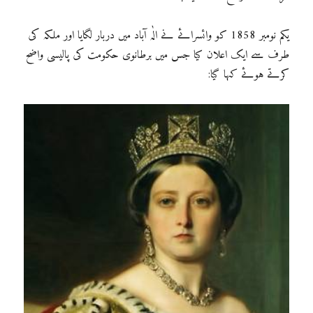
یکم نومبر 1858 کو وائسرائے نے الٰہ آباد میں دربار لگایا اور ملکہ کی
طرف سے ایک اعلان کیا جس میں برطانوی حکومت کی پالیسی واضح
کرتے ہوئے کہا گیا: