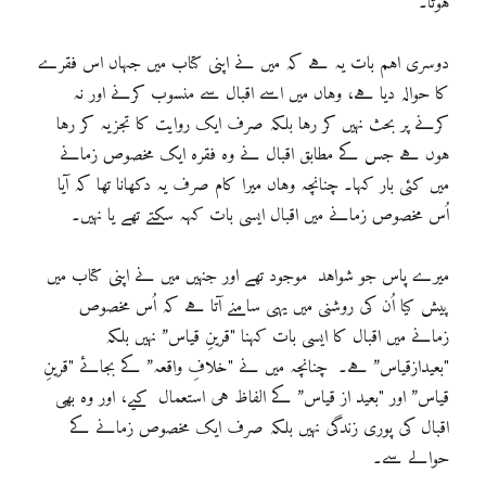
ہوتا۔
دوسری اہم بات یہ ہے کہ میں نے اپنی کتاب میں جہاں اس فقرے
کا حوالہ دیا ہے، وہاں میں اسے اقبال سے منسوب کرنے اور نہ
کرنے پر بحث نہیں کر رہا بلکہ صرف ایک روایت کا تجزیہ کر رہا
ہوں ہے جس کے مطابق اقبال نے وہ فقرہ ایک مخصوص زمانے
میں کئی بار کہا۔ چنانچہ وہاں میرا کام صرف یہ دکھانا تھا کہ آیا
اُس مخصوص زمانے میں اقبال ایسی بات کہہ سکتے تھے یا نہیں۔
میرے پاس جو شواہد موجود تھے اور جنہیں میں نے اپنی کتاب میں
پیش کیا اُن کی روشنی میں یہی سامنے آتا ہے کہ اُس مخصوص
زمانے میں اقبال کا ایسی بات کہنا "قرینِ قیاس” نہیں بلکہ
"بعیدازقیاس” ہے۔ چنانچہ میں نے "خلافِ واقعہ” کے بجائے "قرینِ
قیاس” اور "بعید از قیاس” کے الفاظ ہی استعمال کیے، اور وہ بھی
اقبال کی پوری زندگی نہیں بلکہ صرف ایک مخصوص زمانے کے
حوالے سے۔