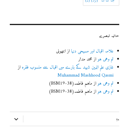
’’جنا گنا منا‘‘ (ترانہ)
(2)
حالیہ تبصرے
علامہ اقبال اور مسیحی دنیا
از
انتھونی
تم وہی ہو
از
محمد مدثر
غازی علم الدین شہید کے بارے میں اقبال سے منسوب فقرہ
از
Muhammad Mashhood Qasmi
تم وہی ہو
از
ماہم فاطمہ(BSM19-38)
تم وہی ہو
از
ماہم فاطمہ(BSM19-38)
ذیلی
ہوم
مینو
کھولیں