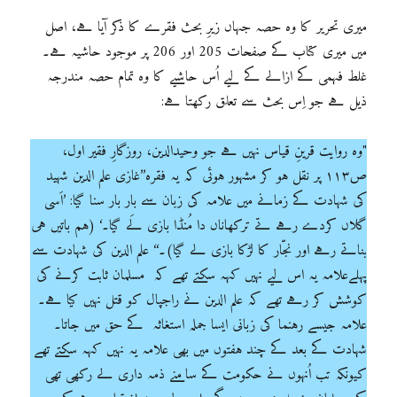
میری تحریر کا وہ حصہ جہاں زیرِ بحث فقرے کا ذکر آیا ہے، اصل
میں میری کتاب کے صفحات 205 اور 206 پر موجود حاشیہ ہے۔
غلط فہمی کے ازالے کے لیے اُس حاشیے کا وہ تمام حصہ مندرجہ
ذیل ہے جو اِس بحث سے تعلق رکھتا ہے:
"وہ روایت قرینِ قیاس نہیں ہے جو وحیدالدین، روزگارِ فقیر اول،
ص۱۱۳ پر نقل ہو کر مشہور ہوئی کہ یہ فقرہ’’غازی علم الدین شہید
کی شہادت کے زمانے میں علامہ کی زبان سے بار بار سنا گیا: ’اَسی
گلاں کردے رہے تے ترکھاناں دا مُنڈا بازی لَے گیا۔‘ (ہم باتیں ہی
بناتے رہے اور نجّار کا لڑکا بازی لے گیا)۔‘‘ علم الدین کی شہادت سے
پہلےعلامہ یہ اس لیے نہیں کہہ سکتے تھے کہ مسلمان ثابت کرنے کی
کوشش کر رہے تھے کہ علم الدین نے راجپال کو قتل نہیں کیا ہے۔
علامہ جیسے رہنما کی زبانی ایسا جملہ استغاثہ کے حق میں جاتا۔
شہادت کے بعد کے چند ہفتوں میں بھی علامہ یہ نہیں کہہ سکتے تھے
کیونکہ تب اُنہوں نے حکومت کے سامنے ذمہ داری لے رکھی تھی