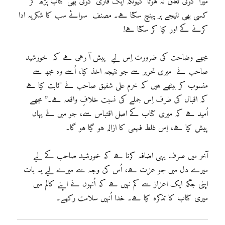
میرا کوئی تعلق نہ ہوتا کیونکہ ایک قاری کوئی بھی کتاب پڑھ کر
کسی بھی نتیجے پر پہنچ سکتا ہے۔ مصنف سوائے سب کا شکریہ ادا
کرنے کے اور کیا کر سکتا ہے!
مجھے وضاحت کی ضرورت اِس لیے پیش آ رہی ہے کہ خورشید
صاحب نے میری تحریر سے جو نتیجہ اخذ کیا، اُسے وہ مجھ سے
منسوب کر بیٹھے ہیں کہ خرم علی شفیق صاحب نے "ثابت کیا ہے
کہ اقبال کی طرف اِس جملے کی نسبت خلافِ واقعہ ہے۔” مجھے
اُمید ہے کہ میری کتاب کے اصل اقتباس سے، جو میں نے یہاں
پیش کیا ہے، اِس غلط فہمی کا ازالہ ہو گیا ہو گا۔
آخر میں صرف یہی اضافہ کرنا ہے کہ خورشید صاحب کے لیے
میرے دل میں جو عزت ہے، اُس کی وجہ سے میرے لیے یہ بات
اپنی جگہ ایک اعزاز سے کم نہیں ہے کہ اُنہوں نے اپنے کالم میں
میری کتاب کا تذکرہ کیا ہے۔ خدا اُنہیں سلامت رکھے۔