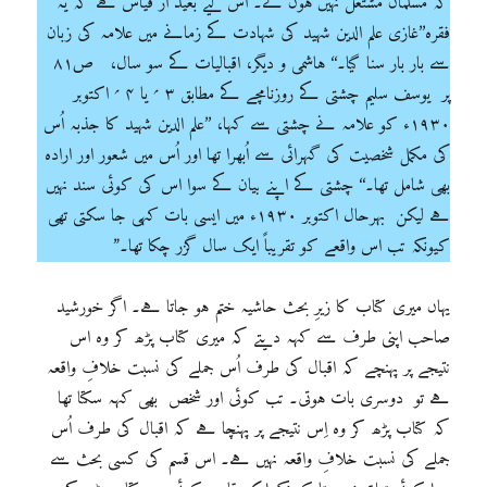
کہ مسلمان مشتعل نہیں ہوں گے۔ اس لیے بعید از قیاس ہے کہ یہ
فقرہ’’غازی علم الدین شہید کی شہادت کے زمانے میں علامہ کی زبان
سے بار بار سنا گیا۔‘‘ ہاشمی و دیگر، اقبالیات کے سو سال، ص۸۱
پر یوسف سلیم چشتی کے روزنامچے کے مطابق ۳ ؍ یا ۴ ؍ اکتوبر
۱۹۳۰ء کو علامہ نے چشتی سے کہا، ’’علم الدین شہید کا جذبہ اُس
کی مکمل شخصیت کی گہرائی سے اُبھرا تھا اور اُس میں شعور اور ارادہ
بھی شامل تھا۔‘‘ چشتی کے اپنے بیان کے سوا اس کی کوئی سند نہیں
ہے لیکن بہرحال اکتوبر ۱۹۳۰ء میں ایسی بات کہی جا سکتی تھی
کیونکہ تب اس واقعے کو تقریباً ایک سال گزر چکا تھا۔”
یہاں میری کتاب کا زیرِ بحث حاشیہ ختم ہو جاتا ہے۔ اگر خورشید
صاحب اپنی طرف سے کہہ دیتے کہ میری کتاب پڑھ کر وہ اس
نتیجے پر پہنچے کہ اقبال کی طرف اُس جملے کی نسبت خلافِ واقعہ
ہے تو دوسری بات ہوتی۔ تب کوئی اور شخص بھی کہہ سکتا تھا
کہ کتاب پڑھ کر وہ اِس نتیجے پر پہنچا ہے کہ اقبال کی طرف اُس
جملے کی نسبت خلافِ واقعہ نہیں ہے۔ اس قسم کی کسی بحث سے