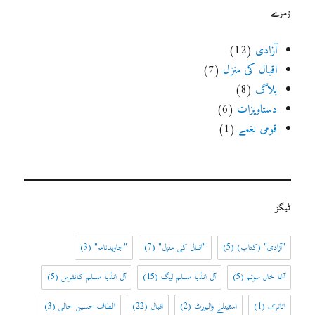
زمرے
آزادی
(12)
اقبال کی منزل
(7)
بلاگ
(8)
دستاویزات
(6)
قومی نغمے
(1)
ٹیگز
"آزادی" (کتاب)
(5)
"اقبال کی منزل"
(7)
"جاویدنامہ"
(3)
آغا خاں سوئم
(5)
آل انڈیا مسلم لیگ
(15)
آل انڈیا مسلم کانفرس
(5)
اتاترک
(1)
اسٹینلے والپورٹ
(2)
اقبال
(22)
الطاف حسین حالی
(3)