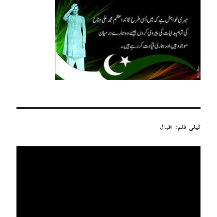
ٹیلی فلم: اقبال
ویڈیو
پلیئر