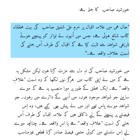
خورشید صاحب کا جملہ ہے:
"حال ہی میں علامہ اقبال پر خرم علی شفیق صاحب کی بہت محققانہ
کتاب شائع ہوئی ہے، جس میں اُنہوں نے تواتر کو پہنچے ہوئے
تاریخی شواہد سے ثابت کیا ہے کہ اقبال کی طرف اُس جملے کی
نسبت خلافِ واقعہ ہے۔”
میں خورشید صاحب کی تہِ دل سے عزت کرتا ہوں لیکن مشکل یہ
ہے کہ میں نے اپنی کتاب میں ہرگز نہیں لکھا کہ وہ نسبت "خلافِ
واقعہ” ہے۔ ایک محقق کے طور پر میرا منصب یہ ہے کہ میرے
سامنے جو شواہد موجود ہوں، میں اُنہی کے دائرے میں رہوں۔ جو
شواہد میرے پاس تھے اور میں نے پیش بھی کیے ہیں، وہ اِس
فیصلے پر پہنچنے کے لیے ناکافی ہیں کہ علامہ اقبال کی طرف اُس
جملے کی نسبت "خلافِ واقعہ” ہے یا امرِ وااقعہ ہے۔ چنانچہ میرے
لیے اِس سلسلے میں کوئی حتمی فیصلہ صادر کرنا قطعی غیرمناسب