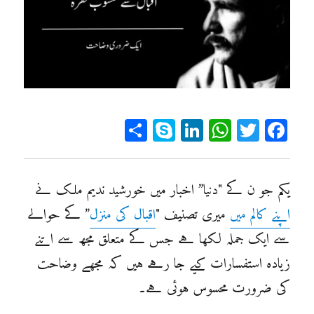
Sh
Sk
Li
W
T
Fa
ar
yp
n
ha
wi
ce
e
e
ke
ts
tt
bo
dI
A
er
ok
یکم جو ن کے "دنیا” اخبار میں خورشید ندیم ملک نے
n
pp
اپنے کالم میں
میری تصنیف "
اقبال کی منزل
” کے حوالے
سے ایک جملہ لکھا ہے جس کے متعلق مجھ سے اتنے
زیادہ استفسارات کیے جا رہے ہیں کہ مجھے وضاحت
کی ضرورت محسوس ہوئی ہے۔