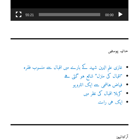
55:21
00:00
حالیہ پوسٹیں
غازی علم الدین شہید کے بارے میں اقبال سے منسوب فقرہ
"اقبال کی منزل” شائع ہو گئی ہے
فیاض ہاشمی سے ایک انٹرویو
کربلا اقبال کی نظر میں
ایک ہی راستہ
آرکائیوز