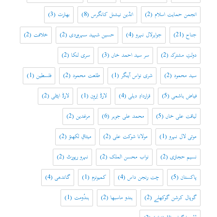
انجمن حمایت اسلام
(2)
انڈین نیشنل کانگرس
(8)
بھارت
(3)
جناح
(21)
جواہرلال نہرو
(4)
حسین شہید سہروردی
(2)
خلافت
(2)
دولتِ مشترکہ
(2)
سر سید احمد خاں
(3)
سری لنکا
(2)
سید محمود
(2)
شری نواس آینگر
(1)
طلعت محمود
(2)
فلسطین
(1)
فیاض ہاشمی
(5)
قراردادِ دہلی
(4)
لارڈ اِروِن
(1)
لارڈ ایٹلی
(2)
لیاقت علی خاں
(5)
محمد علی جوہر
(6)
مرغدین
(2)
موتی لال نہرو
(1)
مولانا شوکت علی
(2)
میثاقِ لکھنؤ
(2)
نسیم حجازی
(2)
نواب محسن الملک
(2)
نہرو رپورٹ
(2)
پاکستان
(5)
چت رنجن داس
(4)
کمیونزم
(1)
گاندھی
(4)
گوپال کرشن گوکھلے
(2)
ہندو ماسبھا
(2)
ہندُومت
(1)