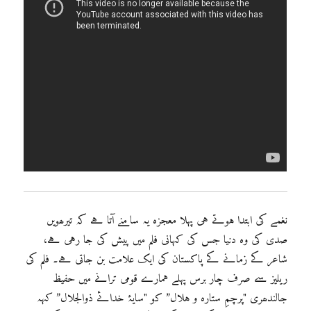
نغمے کی ابتدا ہوتے ہی پہلا معجزہ یہ سامنے آتا ہے کہ تیرھویں
صدی کی وہ دنیا جس کی کہانی فلم میں پیش کی جا رہی ہے،
شاعر کے زمانے کے پاکستان کی ایک علامت بن جاتی ہے۔ فلم کی
ریلیز سے صرف چار برس پہلے ہمارے قومی ترانے میں حفیظ
جالندھری "پرچمِ ستارہ و ہلال” کو "سایۂ خدائے ذوالجلال” کہہ