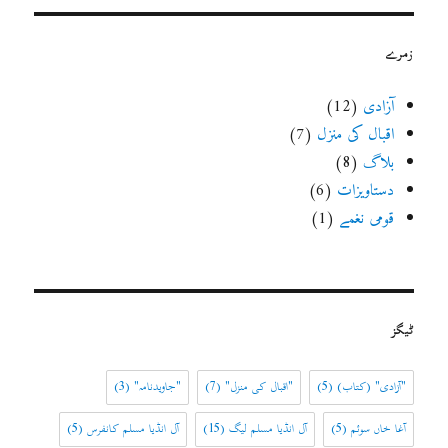
زمرے
آزادی
(12)
اقبال کی منزل
(7)
بلاگ
(8)
دستاویزات
(6)
قومی نغمے
(1)
ٹیگز
"آزادی" (کتاب)
(5)
"اقبال کی منزل"
(7)
"جاویدنامہ"
(3)
آغا خاں سوئم
(5)
آل انڈیا مسلم لیگ
(15)
آل انڈیا مسلم کانفرس
(5)