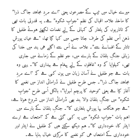
میرے خیال میں ٹیپ کے مصرعوں یعنی "اے مردِ مجاہد جاگ ذرا”
کا ماخذ علامہ اقبال کی نظم "جوابِ شکوہ” ہے۔ یہ قدرتی بات تھی
کہ تاتاریوں کی یلغار کی کہانی کے لیے نغمات لکھتے ہوئے طفیل کا
ذہن اُس نظم کی طرف جاتا جس میں کہا گیا تھا، "ہے عیاں یورشِ
تاتار کے افسانے سے”۔ علامہ نے اُس سے اگلے ہی بند میں خدا کی
زبانی جنگِ بلقان کے بارے میں، جو نظم کے زمانے میں جاری
تھی، کہلوایا کہ وہ "غافلوں کے لیے پیغام ہے بیداری کا”۔ یہی وہ
بات ہے جو طفیل نے آسان زبان میں یوں کہی ہے کہ "اے مردِ
مجاہد جاگ ذرا”۔ جس طرح طفیل نے ڈرامائی انداز میں نغمے کا
آغاز کیا ہے یعنی "توحید کا پرچم لہرایا”، بالکل اُسی طرح "جوابِ
شکوہ” میں جنگِ بلقان والا بند بھی ڈرامائی انداز میں شروع ہوتا ہے،
"ہے جو ہنگامہ بپا یورشِ بلغاری کا”۔ جنگِ بلقان کے بارے میں
اہم بات "جوابِ شکوہ” میں یہ کہی گئی ہے کہ "امتحاں ہے ترے
ایثار کا، خودداری کا”۔ ہم دیکھ سکتے ہیں کہ طفیل نے ایثار اور
خودداری کے امتحاں ہی کو نغمے کا مرکزی خیال بنایا ہے۔