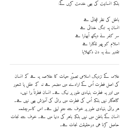
بلکہ انسانیت کی بھی خدمت کریں گے:
باطل کی نظر للچائی ہے
انسان پہ تنگ خدائی ہے
سر کفر نے دیکھ اُبھارا ہے
اسلام کو پھر للکارا ہے
تقدیر نے یہ دن دکھلایا
علامہ کے نزدیک اسلامی تصوّرِ حیات کا خلاصہ یہ ہے کہ انسان
کی اصل فطرت اُس کے ارادے میں مضمر ہے نہ کہ عقل یا شعور
میں اور یہ فطرت بنیادی طور پر نیک ہے۔ انسان فطرتاً برا نہیں،
گناہگار نہیں بلکہ اُس کی فطرت میں برائی کی آمیزش بھی نہیں ہے۔
ہر برائی بنیادی طور پر خوف سے جنم لیتی ہے۔ اس کاسرچشمہ
انسان کے باطن میں نہیں بلکہ باہر کی دنیا میں ہے۔ خوف سے نجات
حاصل کرنا ہی درحقیقت نجات ہے۔