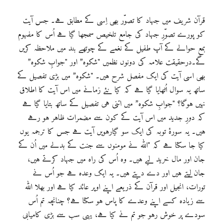
قرآن شریف میں جہاد کا تصوّر بھی اِسی کے مطابق ہے۔ جس آیت
کو پورے تصوّرِ جہاد کی جامع تلخیص سمجھا گیا ہے اُس کا مفہوم
بمع حوالے کے آپ طفیل کے نغمے کے چوتھے بند میں ملاحظہ کریں
گے۔درحقیقت علامہ کی دونوں نظمیں "شکوہ” اور "جوابِ شکوہ”
بھی اسی آیت کی ایک مفصل شرح ہیں۔ "شکوہ” میں بڑی تفصیل کے
ساتھ یہ سوال اُٹھایا گیا ہے کہ کیا نئے زمانے میں اس آیت کا اطلاق
نہیں ہوگا؟ "جوابِ شکوہ” میں اتنی ہی تفصیل کے ساتھ بتایا گیا ہے
کہ دورِ جدید میں اس آیت کے کون سے مضمرات ظاہر ہو رہے
ہیں۔ یہ سورۂ توبہ کی ایک سو گیارہویں آیت ہے جس کا ترجمہ یوں
کیا جا سکتا ہے کہ "اللہ نے مومنوں سے جنت کے بدلے میں اُن کے
جان اور مال خرید لیے ہیں۔ وہ اُس کی راہ میں جہاد کرتے ہیں،
جان لیتے ہیں اور دے دیتے ہیں۔ یہ ایک وعدہ ہے جو اُس نے
تورات، انجیل اور قرآن کے ذریعے اپنے اوپر عائد کیا ہے اور بھلا اللہ
سے زیادہ کسے اپنے وعدے کا پاس ہو سکتا ہے؟ چنانچہ تم اُس
سودے پر خوش رہو جو تم نے کیا ہے، یہی سب سے بڑی کامیابی