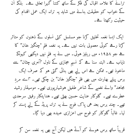
ترانے کا علامہ اقبال کی فکر کے ساتھ کتنا گہرا تعلق ہے۔ بلکہ اُن
کے خواب کو حقیقت بنانے میں شاید یہ ترانہ ایک عملی اقدام کی
حیثیت رکھتا ہے۔
ایک ایسا نغمہ تخلیق کرنا جو مسلسل کئی نسلوں کے ذہنوں کو متاثر
کرتا رہے کوئی معمولی بات نہیں ہے۔ یہ نغمہ فلم "چنگیز خان” کا
ہے جو ۱۹۵۸ء میں ریلیز ہوئی۔ میں نے یہ فلم نہیں دیکھی کیونکہ
نایاب ہے۔ البتہ سنا ہے کہ نسیم حجازی کے ناول "آخری چٹان” سے
ماخوذ تھی۔ ممکن ہے اس لیے بھی بنائی گئی ہو کہ صرف ایک
برس پہلے بھارت میں بھی فلم "چنگیز خان” بن چکی تھی۔ "اے مردِ
مجاہد” والے نغمے کے شاعر طفیل ہوشیارپوری تھے۔ موسیقار رشید
عطرے تھے۔ گلوکار عنایت حسین بھٹی تھے۔ ہدایتکار رفیق سرحدی
تھے۔ چند برس بعد ہی پاک فوج نے یہ ترانہ پریڈ کے لیے پسند کر
لیا۔ غالباً گلوکار کو فوج میں اعزازی عہدہ بھی دیا گیا۔
قریباً ساٹھ برس ہونے کو آئے ہیں لیکن آج بھی یہ نغمہ سن کر