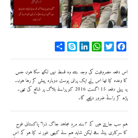
Sh
Sk
Li
W
T
Fa
ar
yp
n
ha
wi
ce
e
e
ke
ts
tt
bo
dI
A
er
ok
اس دفعہ مصروفیت کی وجہ سے وہ قسط نہیں لکھ سکا ہوں جس
کا وعدہ کیا تھا اس لیے ایک پرانی پوسٹ دوبارہ پیش کر رہا ہوں۔
n
pp
یہ پہلی دفعہ 15 اگست 2016 کو پرانے بلاگ پر شائع کی تھی۔
پڑھ کر رائے ضرور دیجیے گا۔
ہم سب جانتے ہیں کہ "اے مردِ مجاہد جاگ ذرا” پاکستانی فوج
کا سرکاری بینڈ ہے لیکن شاید ہم نے کبھی غور نہ کیا ہو کہ اس