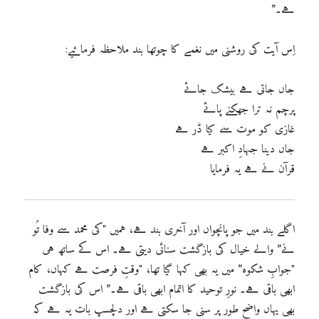
ہے۔”
اِس آیت کی روشنی میں نغمے کا چوتھا بند ملاحظہ فرمائیے:
جاں جاتی ہے بیشک جائے
پرچم نہ ترا جھکنے پائے
غازی کو موت سے کیا ڈر ہے
جاں دینا جہادِ اکبر ہے
قرآن نے ہے یہ فرمایا
اگلے بند میں جو پانچواں اور آخری بند ہے، ہمیں "کی محمد سے وفا تُو
نے” والے خیال کی بازگشت سنائی دیتی ہے۔ اس کے ساتھ ہی
"جوابِ شکوہ” میں یہ بھی کہا گیا تھا، "وقتِ فرصت ہے کہاں، کام
ابھی باقی ہے۔ نورِ توحید کا اتمام ابھی باقی ہے۔” اس کی بازگشت
بھی یہاں واضح طور پر سنی جا سکتی ہے اور دلچسپ بات یہ ہے کہ