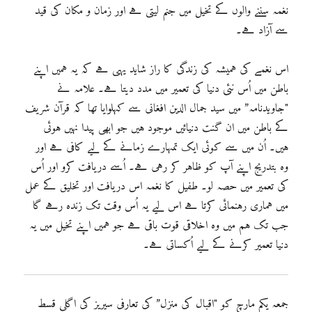
نغمہ سننے والوں کے تخیل میں جنم لیتی ہے اور زمان و مکان کی قید
سے آزاد ہے۔
اس نغمے کی ہمیشہ کی زندگی کا راز شاید یہی ہے کہ یہ ہمیں اپنے
باطن میں اُس نئی دنیا کی تعمیر میں مدد دیتا ہے۔ علامہ نے
"جاویدنامہ” میں سید جمال الدین افغانی سے کہلوایا تھا کہ قرآن شریف
کے باطن میں ان گنت دنیائیں موجود ہیں جو ابھی پیدا نہیں ہوئی
ہیں۔ اُن میں سے کوئی ایک تمہارے زمانے کے لیے کافی ہے اور
وہ بتدریج اپنے آپ کو ظاہر کر رہی ہے۔ اُسے دریافت کرو اور اُس
کی تعمیر میں حصہ لو۔ طفیل کا نغمہ اس دریافت اور تخلیق کے عمل
میں ہماری رہنمائی کرتا ہے اس لیے یہ اُس وقت تک زندہ رہے گا
جب تک ہم میں وہ اخلاقی قوت باقی ہے جو ہمیں اپنے تخیل میں یہ
دنیا تعمیر کرنے کے لیے اُکساتی ہے۔
جمعہ یکم مارچ کو "اقبال کی منزل” کی تعارفی سیریز کی اگلی قسط