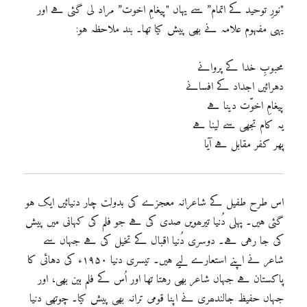
"نورِ توحید کے اتمام” سے یہاں "پیغامِ اخوت” مراد لی گئی ہے اور
یہی مفہوم علامہ نے بھی پیش کیا تھا۔ بند ملاحظہ ہو:
محبوبِ خدا کے پروانے
دہرائیں اجداد کے افسانے
پیغامِ اخوّت دینا ہے
یہ کام تجھی سے لینا ہے
پھر کفر مقابل ہے آیا
اس طرح طفیل کے شاعرانہ معجزے کی بدولت چار دنیائیں ایک ہو
گئی ہیں۔ پہلی دُنیا تیرھویں صدی کی ہے جو فلم کی کہانی میں پیش
کی جا رہی ہے۔ دوسری دُنیا اقبال کے تخیل کی ہے جہاں سے
شاعر نے اپنے استعارے لیے ہیں۔ تیسری دنیا ۱۹۵۰ء کی دہائی کا
پاکستان ہے جہاں شاعر بھی رہتا تھا اور اُس کے فلم بین بھی، اور
جہاں حفیظ جالندھری نے اپنا قومی ترانہ بھی پیش کیا۔ چوتھی دنیا