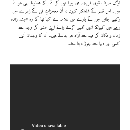
لوگ صرف قومی فریضہ ہی پورا نہیں کرتے بلکہ محظوظ بھی ہوتے
ہیں۔ اس قسم کے شاہکار کیوں نہ اُن معجزاتِ فن کے زمرے میں
رکھے جائیں جن کے بارے میں علامہ نے کہا تھا کہ وہ ہمیشہ زندہ
رہتے ہیں کیونکہ انہیں تخلیق کرنے والے اپنے عشق کی وجہ سے
زمان و مکان کی قید سے آزاد ہو جاتے ہیں۔ اُن کا وجدان اُنہیں
کسی اور دنیا سے جوڑ دیتا ہے۔