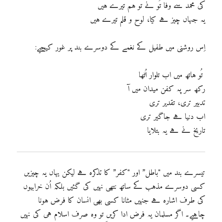
کی محمد سے وفا تُو نے تو ہم تیرے ہیں
یہ جہاں چیز ہے کیا، لوح و قلم تیرے ہیں
اِس روشنی میں طفیل کے نغمے کے دوسرے بند پر غور کیجیے:
تُو ہاتھ میں اب تلوار اُٹھا
رکھ سر پہ کفن میدان میں آ
تدبیر تری، تقدیر تری
اب دنیا ہے جاگیر تری
تاریخ نے ہے یہ بتلایا
تیسرے بند میں "باطل” اور "کفر” کا تذکرہ ہے لیکن یہاں یہ چیزیں
کسی دوسرے مذہب کے ساتھ نتھی نہیں کی گئیں بلکہ اُن خرابیوں
کی طرف اشارہ ہے جنہیں مٹانا کسی بھی انسان کا فرض ہونا
چاہیے۔ اگر مسلمان یہ فرض ادا کریں تو وہ صرف اسلام ہی کی نہیں