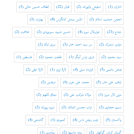
اتاترک
(1)
اسٹینلے والپورٹ
(2)
اقبال
(22)
الطاف حسین حالی
(3)
انجمن حمایت اسلام
(2)
انڈین نیشنل کانگرس
(8)
بھارت
(3)
جناح
(21)
جواہرلال نہرو
(4)
حسین شہید سہروردی
(2)
خلافت
(2)
دولتِ مشترکہ
(2)
سر سید احمد خاں
(3)
سری لنکا
(2)
سید محمود
(2)
شری نواس آینگر
(1)
طلعت محمود
(2)
فلسطین
(1)
فیاض ہاشمی
(5)
قراردادِ دہلی
(4)
لارڈ اِروِن
(1)
لارڈ ایٹلی
(2)
لیاقت علی خاں
(5)
محمد علی جوہر
(6)
مرغدین
(2)
موتی لال نہرو
(1)
مولانا شوکت علی
(2)
میثاقِ لکھنؤ
(2)
نسیم حجازی
(2)
نواب محسن الملک
(2)
نہرو رپورٹ
(2)
پاکستان
(5)
چت رنجن داس
(4)
کمیونزم
(1)
گاندھی
(4)
گوپال کرشن گوکھلے
(2)
ہندو ماسبھا
(2)
ہندُومت
(1)