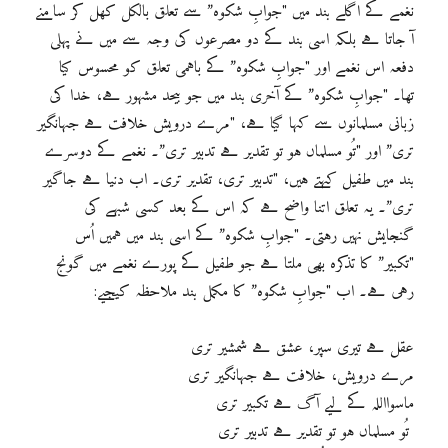
نغمے کے اگلے بند میں "جوابِ شکوہ” سے تعلق بالکل کھل کر سامنے
آ جاتا ہے بلکہ اسی بند کے دو مصرعوں کی وجہ سے میں نے پہلی
دفعہ اس نغمے اور "جوابِ شکوہ” کے باہمی تعلق کو محسوس کیا
تھا۔ "جوابِ شکوہ” کے آخری بند میں جو بیحد مشہور ہے، خدا کی
زبانی مسلمانوں سے کہا گیا ہے، "مرے درویش خلافت ہے جہانگیر
تری” اور "تُو مسلماں ہو تو تقدیر ہے تدبیر تری”۔ نغمے کے دوسرے
بند میں طفیل کہتے ہیں، "تدبیر تری، تقدیر تری۔ اب دنیا ہے جاگیر
تری”۔ یہ تعلق اتنا واضح ہے کہ اس کے بعد کسی شبہے کی
گنجایش نہیں رہتی۔ "جوابِ شکوہ” کے اسی بند میں ہمیں اُس
"تکبیر” کا تذکرہ بھی ملتا ہے جو طفیل کے پورے نغمے میں گونج
رہی ہے۔ اب "جوابِ شکوہ” کا مکمل بند ملاحظہ کیجیے:
عقل ہے تیری سپر، عشق ہے شمشیر تری
مرے درویش، خلافت ہے جہانگیر تری
ماسوااللہ کے لیے آگ ہے تکبیر تری
تُو مسلماں ہو تو تقدیر ہے تدبیر تری