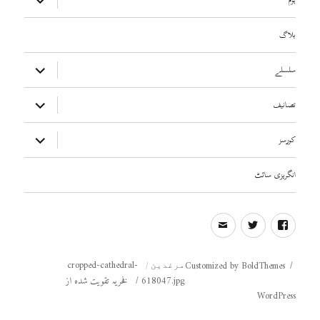
ہوم
مینو
کھولیں
بلاگ
ذیلی
سلسلے
مینو
کھولیں
ذیلی
تصانیف
مینو
کھولیں
ذیلی
کورسز
مینو
کھولیں
انگریزی سائٹ
email
Twitter
FB
cropped-cathedral-
Customized by BoldThemes
مرغدین
618047.jpg
فخریہ تقویت شدہ از
WordPress