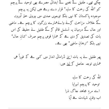
چکے تھے۔ طفیل کے نغمے کے ابتدائی مصرعے بھی توحید کے پرچم
کو "اللہ کی رحمت کا سایہ” قرار دے رہے ہیں لیکن یہ پرچم
موجودہ پاکستان کا نہیں بلکہ تیرھویں صدی میں بیرونی حملہ آوروں
کے خلاف مزاحمت کرنے والےہمارے بزرگوں کا پرچم ہے۔ ماضی
اور حال کے درمیان یہ تسلسل قائم کر کے طفیل نے حفیظ کی اس
بات کی تصدیق کر دی ہے کہ ہمارا قومی پرچم صرف "شانِ حال”
نہیں بلکہ "ترجمانِ ماضی” بھی ہے۔
پھر طفیل نے یہ بات اتنے ڈرامائی انداز میں کہی ہے کہ فوراً ہی
ہماری توجہ حاصل کر لیتے ہیں:
اللہ کی رحمت کا سایہ
توحید کا پرچم لہرایا
اے مردِ مجاہد جاگ ذرا
اب وقتِ شہادت ہے آیا