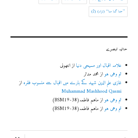
’’جنا گنا منا‘‘ (ترانہ)
(2)
حالیہ تبصرے
علامہ اقبال اور مسیحی دنیا
از
انتھونی
تم وہی ہو
از
محمد مدثر
غازی علم الدین شہید کے بارے میں اقبال سے منسوب فقرہ
از
Muhammad Mashhood Qasmi
تم وہی ہو
از
ماہم فاطمہ(BSM19-38)
تم وہی ہو
از
ماہم فاطمہ(BSM19-38)
ذیلی