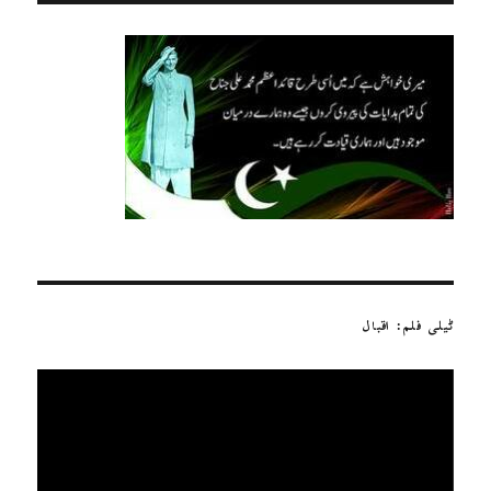
ٹیلی فلم: اقبال
ویڈیو
پلیئر