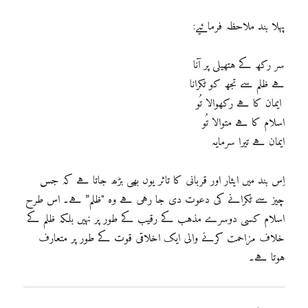
پہلا بند ملاحظہ فرمائیے:
سر رکھ کے ہتھیلی پر آنا
ہے ظلم سے تجھ کو ٹکرانا
ایمان کا ہے رکھوالا تُو
اسلام کا ہے متوالا تُو
ایمان ہے تیرا سرمایہ
اِس بند میں ایثار اور قربانی کا تاثر یوں بھی بڑھ جاتا ہے کہ جس
چیز سے ٹکرانے کی دعوت دی جا رہی ہے وہ "ظلم” ہے۔ اس طرح
اسلام کسی دوسرے مذہب کے رقیب کے طور پر نہیں بلکہ ظلم کے
خلاف مزاحمت کرنے والی ایک اخلاقی قوت کے طور پر متعارف
ہوتا ہے۔