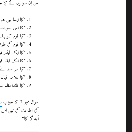
میں اِن سوالوں کے کیا 
"کیا ایسا بھی ہ
"کیا اس صورت 
"کیا قوم کو بنا
"کیا قوم کی طر
"کیا ایک لیڈر ق
"کیا ایک لیڈر ق
"کیا سر سید نے 
"کیا علامہ اقبال
"کیا قائداعظم ن
سوال نمبر 7 کا جواب
د
کی اطاعت کی تھی اس لی
اُجاگر کیا؟