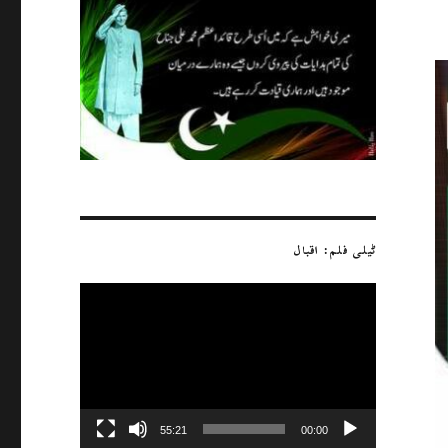
ٹیلی فلم: اقبال
ویڈیو
پلیئر
55:21
00:00