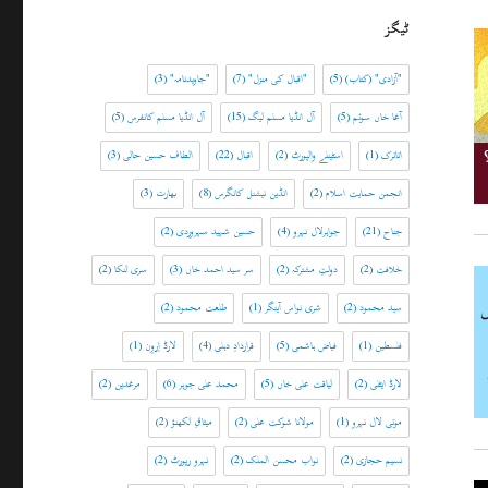
ٹیگز
"آزادی" (کتاب)
(5)
"اقبال کی منزل"
(7)
"جاویدنامہ"
(3)
آغا خاں سوئم
(5)
آل انڈیا مسلم لیگ
(15)
آل انڈیا مسلم کانفرس
(5)
اتاترک
(1)
اسٹینلے والپورٹ
(2)
اقبال
(22)
الطاف حسین حالی
(3)
انجمن حمایت اسلام
(2)
انڈین نیشنل کانگرس
(8)
بھارت
(3)
جناح
(21)
جواہرلال نہرو
(4)
حسین شہید سہروردی
(2)
خلافت
(2)
دولتِ مشترکہ
(2)
سر سید احمد خاں
(3)
سری لنکا
(2)
سید محمود
(2)
شری نواس آینگر
(1)
طلعت محمود
(2)
فلسطین
(1)
فیاض ہاشمی
(5)
قراردادِ دہلی
(4)
لارڈ اِروِن
(1)
لارڈ ایٹلی
(2)
لیاقت علی خاں
(5)
محمد علی جوہر
(6)
مرغدین
(2)
موتی لال نہرو
(1)
مولانا شوکت علی
(2)
میثاقِ لکھنؤ
(2)
نسیم حجازی
(2)
نواب محسن الملک
(2)
نہرو رپورٹ
(2)