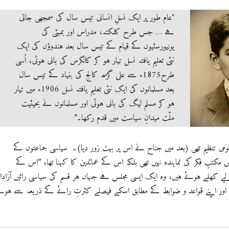
"عام طور پر ایک نسلِ انسانی تیس سال کی سمجھی جاتی
ہے … جس طرح کلکتہ، مدراس اور بمبئی کی
یونیورسٹیوں کے قیام کے تیس سال بعد ہندوؤں کی ایک
نئی تعلیم یافتہ نسل تیار ہو کر کانگرس کی بانی ہوئی، اُسی
طرح1875ء سے علی گڑھ کالج کی بنیاد کے تیس سال
بعد مسلمانوں کی ایک نئی تعلیم یافتہ نسل 1906ء میں تیار
ہو کر مسلم لیگ کی بانی ہوئی اور مسلمانوں نے بحیثیت
ملّت میدانِ سیاست میں قدم رکھا۔”
ومی تنظیم تھی (بعد میں جناح نے اس پر بہت زور دیا)۔ سیاسی جماعتوں کے
بِ فکر کی نمایندہ نہیں تھی بلکہ اس کے عمائدین کا کہنا تھا، ’’اس کے
کھلے ہوئے ہیں، وہ ایک ایسی مجلس ہے جہاں ہر قسم کی سیاسی رائیں آزادان
اور اپنے قواعد و ضوابط کے مطابق اسکے فیصلے کثرتِ رائے کے ذریعہ سے ہوت