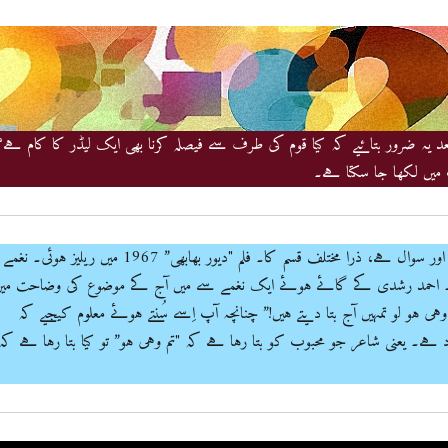
د یہ ضرور بتائیے کہ کیا قوم کی طرف سے فیصلہ کرنا بھی ایک لیڈر کا کام ہے؟
یں لکھا جا سکتا ہے۔
لیکن اس سے پہلے ایک اور سوال ہے، ذرا مختلف قسم کا۔ فلم "دیور بھابھی” 1967 میں ریلیز ہوئی۔ نغمے
 احمد رشدی کے گائے ہوئے ایک نغمے سے میں آج کے موضوع کی وضاحت میں
 وہی ہو لو تمہیں آج بتا دیتے ہیں!” چنانچہ آپ اِسے سُنتے ہوئے معلوم کیجیے کہ
ہے۔ یعنی شاعر جو محبوب کو بتا رہا ہے کہ "تم وہی ہو” تو کیا بتا رہا ہے کہ