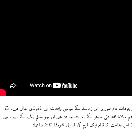
جوہات عام طور پر اُس زمانے کے سیاسی واقعات میں ڈھونڈی جاتی ہیں۔ مگر
ہم مولانا محمد علی جوہر کے نام سے جانتے ہیں اور جو مسلم لیگ کے بانیوں میں
اس جماعت کا قیام ایک قوم کی قدرتی نشوونما کا تقاضا تھا: