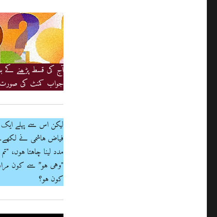
آج کی قسط پڑھنے کے بع
جواب کمنٹ کی صورت م
فیاض ہاشمی نے لکھے۔
مدد لینا چاہتا ہوں، "تم
"وہی ہو” سے کون مراد 
کون ہو؟