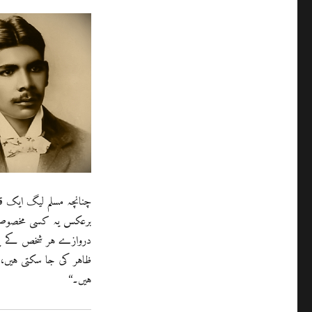
چنانچہ مسلم لیگ ایک ق
برعکس یہ کسی مخصوص مکت
دروازے ہر شخص کے لیے 
ظاہر کی جا سکتی ہیں، 
ہیں۔‘‘