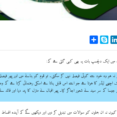
Sh
Sk
Li
ar
yp
n
e
e
ke
dI
 میں ایک دلچسپ بات یہ بھی کہی گئی ہے کہ:
n
p
 ہو وہ خود سے کوئی فیصلہ نہیں کر سکتی۔ تو قوم کو بنانے میں اور پھر فیصلہ
 اچھے لیڈر کا ہوتا ہے جو اسے اس قابل بناتا ہے اسکی رہنمائی کرتا ہے کہ وہ
ے جیسا کہ سر سید نے شعور اجاگر کیا۔ پھر اقبال نے منزل کا پتہ دیا اور قائد نے
وں نہ ان جملوں کو سوالات میں تبدیل کر دیں اور دیکھیں گے کہ آیندہ اقساط