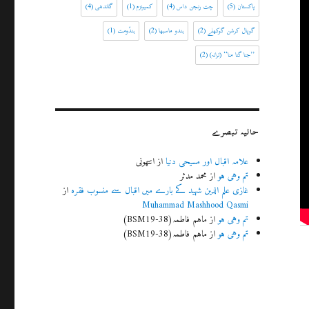
پاکستان
(5)
چت رنجن داس
(4)
کمیونزم
(1)
گاندھی
(4)
گوپال کرشن گوکھلے
(2)
ہندو ماسبھا
(2)
ہندُومت
(1)
’’جنا گنا منا‘‘ (ترانہ)
(2)
حالیہ تبصرے
علامہ اقبال اور مسیحی دنیا
از
انتھونی
تم وہی ہو
از
محمد مدثر
غازی علم الدین شہید کے بارے میں اقبال سے منسوب فقرہ
از
Muhammad Mashhood Qasmi
تم وہی ہو
از
ماہم فاطمہ(BSM19-38)
تم وہی ہو
از
ماہم فاطمہ(BSM19-38)