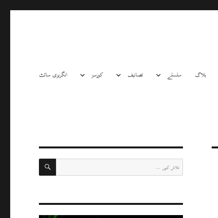
بلاگ
سلسلے
تصانیف
کورسز
انگریزی سائٹ
تلاش
تلاش
کریں: