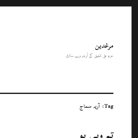
مرغدین
خرم علی شفیق کی اُردو ویب سائٹ
Tag:
آریہ سماج
تم وہی ہو