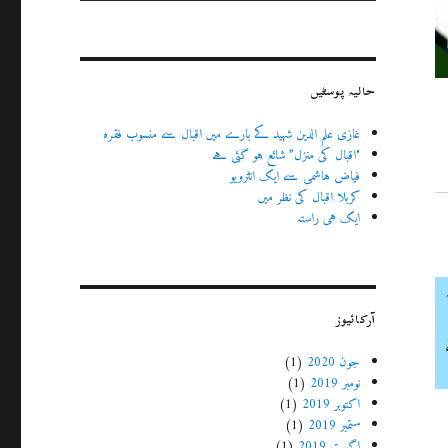
حالیہ پوسٹیں
غازی علم الدین شہید کے بارے میں اقبال سے منسوب فقرہ
"اقبال کی منزل” شائع ہو گئی ہے
فیاض ہاشمی سے ایک انٹرویو
کربلا اقبال کی نظر میں
ایک ہی راستہ
آرکائیوز
جون 2020
(1)
نومبر 2019
(1)
اکتوبر 2019
(1)
ستمبر 2019
(1)
اگست 2019
(1)