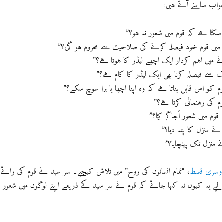
جواب سامنے آتے ہیں:
و سکتا ہے کہ قوم میں شعور نہ ہو؟”
میں قوم خود فیصلہ کرنے کی صلاحیت سے محروم ہو گی؟”
نے میں اہم کردار ایک اچھے لیڈر کا ہوتا ہے؟”
ف سے فیصلہ کرنا بھی ایک لیڈر کا کام ہے؟”
وم کو اس قابل بناتا ہے کہ وہ اپنا اچھا یا برا سوچ سکے؟”
وم کی رہنمائی کرتا ہے؟”
قوم میں شعور اُجاگر کیا؟”
 نے منزل کا پتہ دیا؟”
ے منزل تک پہنچایا؟”
وسری قسط
، "تمام انسانوں کی روح” میں تلاش کیجیے۔ سر سید نے قوم کی رائے
ے یہ کیوں نہ کہا جائے کہ قوم نے سر سید کے ذریعے اپنے لوگوں میں شعور