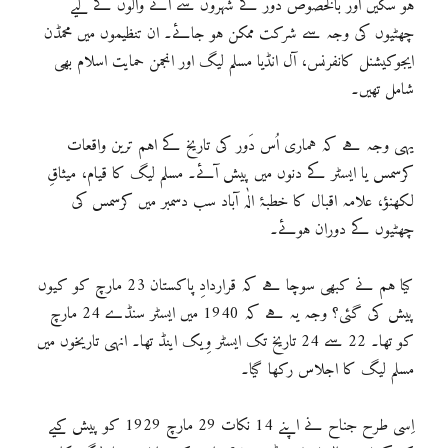
ہو سکیں اور بالخصوص دُور کے شہروں سے آنے والوں کے لیے
چھٹیوں کی وجہ سے شرکت ممکن ہو جائے۔ ان تنظیموں میں محمڈن
ایجوکیشنل کانفرنس، آل انڈیا مسلم لیگ اور انجمن حمایت اسلام بھی
شامل تھیں۔
یہی وجہ ہے کہ ہماری اُس دَور کی تاریخ کے اہم ترین واقعات
کرسمس یا ایسٹر کے دنوں میں پیش آئے۔ مسلم لیگ کا قیام، میثاقِ
لکھنؤ، علامہ اقبال کا خطبۂ الٰہ آباد سب دسمبر میں کرسمس کی
چھٹیوں کے دوران ہوئے۔
کیا ہم نے کبھی سوچا ہے کہ قراردادِ پاکستان 23 مارچ کو کیوں
پیش کی گئی؟ وجہ یہ ہے کہ 1940 میں ایسٹر سنڈے 24 مارچ
کو تھا۔ 22 سے 24 تاریخ تک ایسٹر وِیک اینڈ تھا۔ انہی تاریخوں میں
مسلم لیگ کا اجلاس رکھا گیا۔
اِسی طرح جناح نے اپنے 14 نکات 29 مارچ 1929 کو پیش کیے