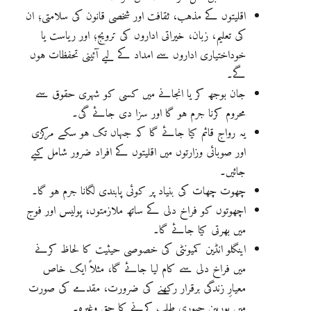
اقلیتوں کے مذہب، ثقافت اور شخصی قانون کی سلامتی؛ ان
کی تعلیم، زبان، خیراتی اداروں کی ترویج؛ اور ریاست یا
خوداختیاری اداروں سے امداد کے لیے آئینی تحفظات ہوں
گے۔
جان بوجھ کر یا انجانے میں کسی کو شہری حقوق سے
محروم کرنا جرم ہو گا اور سزا دی جائے گی۔
یہ رواج قائم کیا جائے گا کہ جہاں تک ہو سکے مرکزی
اور صوبائی وزارتوں میں اقلیتوں کے افراد ضرور شامل کیے
جائیں۔
چھوت چھات کی بنیاد پر کوئی پابندی لگانا جرم ہو گا۔
اچھوتوں کو فراخ دلی کے ساتھ ملازمتوں، پولیس اور فوج
میں بھرتی کیا جائے گا۔
اینگلو انڈین کمیونٹی کی خصوصی حیثیت کا لحاظ کرنے
میں فراخ دلی سے کام لیا جائے گا، مثلاً ایک خاص
معیارِ زندگی برقرار رکھنے کی ضرورت، مقدمے کی صورت
میں یورپین جیوری طلب کرنے کا حق وغیرہ۔