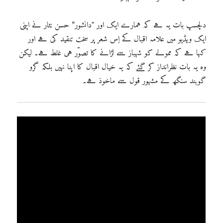
دلچسپ بات یہ ہے کہ ہمارے ایک اور "دانشور” حسن نثار نے اپنی
ایک ویڈیو میں علامہ اقبال کے اِس شعر پر سخت تنقید کی ہے اور
کہا ہے کہ ممولے کو شہباز سے لڑانے کا تصوّر ہی غلط ہے۔ لیکن
وہ یہ بات نظرانداز کر گئے کہ یہ خیال اقبال کا اپنا نہیں بلکہ گرو
گوبند سنگھ کے مشہور قول سے ماخوذ ہے۔