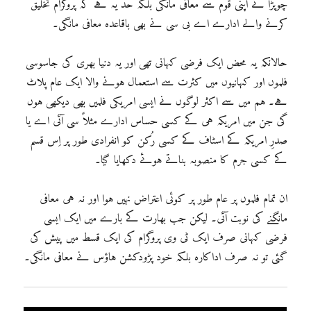
چوپڑا نے اپنی قوم سے معافی مانگی بلکہ حد یہ ہے کہ پروگرام تخلیق
کرنے والے ادارے اے بی سی نے بھی باقاعدہ معافی مانگی۔
حالانکہ یہ محض ایک فرضی کہانی تھی اور یہ دنیا بھری کی جاسوسی
فلموں اور کہانیوں میں کثرت سے استعمال ہونے والا ایک عام پلاٹ
ہے۔ ہم میں سے اکثر لوگوں نے ایسی امریکی فلمیں بھی دیکھی ہوں
گی جن میں امریکہ ہی کے کسی حساس ادارے مثلاً سی آئی اے یا
صدرِ امریکہ کے اسٹاف کے کسی رُکن کو انفرادی طور پر اِس قسم
کے کسی جرم کا منصوبہ بناتے ہوئے دکھایا گیا۔
ان تمام فلموں پر عام طور پر کوئی اعتراض نہیں ہوا اور نہ ہی معافی
مانگنے کی نوبت آئی۔ لیکن جب بھارت کے بارے میں ایک ایسی
فرضی کہانی صرف ایک ٹی وی پروگرام کی ایک قسط میں پیش کی
گئی تو نہ صرف اداکارہ بلکہ خود پڑودکشن ہاؤس نے معافی مانگی۔