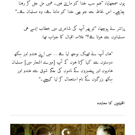
یوں سمجھایا، ’’ہم سب خدا کو مانتے ہیں۔ ہمیں مل جل کر رہنا
چاہیے۔ اس لحاظ سے جو بھی خدا کو مانتا ہے، وہ مسلمان ہے۔‘‘
پراشر نے پوچھا، ’’تو پھر آپ کی شاعری میں خطاب ایسے ہی
مسلمانوں سے ہوتا ہے؟‘‘ علامہ اقبال کا جواب تھا:
"ہاں آپ نے ٹھیک بوجھ لیا ہے … میں اپنے ہندو اور سِکھ
دوستوں سے کہا کرتا ہوں کہ آپ [میرے اشعار میں] مسلمان
ہادیوں اور پیغمبروں کے ناموں کی جگہ شوق سے ہندو اور
سِکھ بزرگوں کے نام استعمال کر لیا کیجیے۔‘‘
اقلیتوں کا معاہدہ