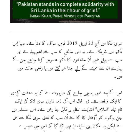
سری لنکا میں آج 23 اپریل 2019 قومی سوگ کا دن ہے۔ دنیا اِس
دُکھ میں شریک ہے۔ یہ اس سانحے کا سب سے اہم پہلو ہے اور
سب سے پہلے ہمیں اُن خاندانوں کا دُکھ محسوس کرنا چاہیے جن کے
پیارے ان سے ہمیشہ کے لیے جدا ہو گئے ہیں یا زخمی حالت میں
ہیں۔
اس کے بعد ہمیں یہ بھی جاننے کی ضرورت ہے کہ یہ دہشت گردی
کا ایک واقعہ ہے۔ فی الحال اس کی ذمہ داری سری لنکا کی ایک
نام نہاد "اسلامی” انتہاپسند تنظیم پر ڈالی جا رہی ہے۔ اس سلسلے میں
جن لوگوں کو گرفتار کیا گیا ہے اُن سب کا تعلق سری لنکا سے ہی
ہے لیکن یہ امکان بھی نظرانداز نہیں کیا گیا کہ اس میں دوسرے