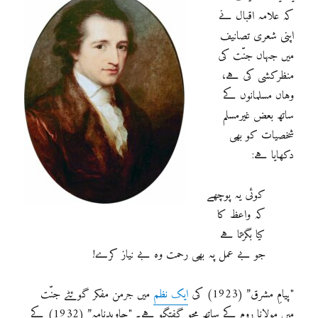
کہ علامہ اقبال نے
اپنی شعری تصانیف
میں جہاں جنّت کی
منظرکشی کی ہے،
وہاں مسلمانوں کے
ساتھ بعض غیرمسلم
شخصیات کو بھی
دکھایا ہے:
کوئی یہ پوچھے
کہ واعظ کا
کیا بگڑتا ہے
جو بے عمل پہ بھی رحمت وہ بے نیاز کرے!
"پیامِ مشرق” (1923) کی
ایک نظم
میں جرمن مفکر گوئٹے جنّت
میں مولانا روم کے ساتھ محوِ گفتگو ہے۔ "جاویدنامہ” (1932) کے