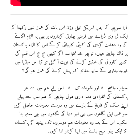
ذرا سوچیے کہ جب امریکی ٹیلی وژن اس بات کی ہمت نہیں رکھتا کہ
ایک ٹی وی ڈرامے میں فرضی بھارتی کرداروں پر بھی یہ الزام لگائے
کہ وہ دہشت گردی کی کوئی کاروائی کر کے اس کا الزام پاکستان
پر ڈالنا چاہتے ہیںں، تو پھر خدانخواستہ اگر کبھی سچ مچ اس قسم کی
کسی کاروائی کی تحقیق کرنے کی نوبت آ گئی تو کیا اس میڈیا میں
غیرجانبداری کے ساتھ حقائق کو پیش کرنے کی ہمت ہو گی؟
جواب واضح ہے اور تشویشناک ہے۔ اس لیے ہم میں سے ہر
پاکستانی کی انفرادی ذمہ داری ہونی چاہیے کہ ہم سب سے پہلے
اپنے ملک کی تاریخ کے بارے میں وہ درست معلومات حاصل کریں
جو ہمیں اپنی نگاہوں میں بھی اور دنیا کی نگاہوں میں بھی معتبر بنا
سکے۔ اس کے بعد وہ معلومات ہم دوسروں تک پہنچا کر پاکستان
کا ایک بہتر امیج بنانے میں اپنا کردار ادا کریں۔