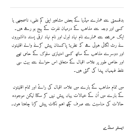
بدقسمتی سے ہمارے میڈیا کے بعض مشاہیر اپنی کم علمی، ناسمجھی یا
کسی اور وجہ سے مذاہب کے درمیان نفرت کے بِیج بو رہے ہیں۔
ایک عرصے سے ہمارے نام نہاد لبرل اور نام نہاد ترقی پسند دانشوروں
نے رٹ لگائی ہوئی ہے کہ نظریۂ پاکستان پیش کرنے والے اقلیتوں
اور دوسرے مذاہب کے ساتھ کسی امتیازی سلوک کے حامی تھے
اور خاص طور پر علامہ اقبال کے متعلق اس حوالے سے بہت سی
غلط فہمیاں پیدا کی گئی ہیں۔
میں تمام مذاہب کے بارے میں علامہ اقبال کی رائے اور تمام اقلیتوں
کے بارے میں اُن کے خیالات یہاں پیش نہیں کر سکتا لیکن موجودہ
حالات کی مناسبت سے صرف کچھ اہم نکات پیش کرنا چاہتا ہوں۔
ایسٹر سنڈے