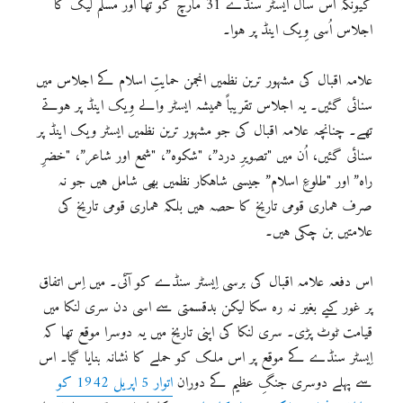
کیونکہ اس سال ایسٹر سنڈے 31 مارچ کو تھا اور مسلم لیگ کا
اجلاس اُسی وِیک اینڈ پر ہوا۔
علامہ اقبال کی مشہور ترین نظمیں انجمن حمایتِ اسلام کے اجلاس میں
سنائی گئیں۔ یہ اجلاس تقریباً ہمیشہ ایسٹر والے وِیک اینڈ پر ہوتے
تھے۔ چنانچہ علامہ اقبال کی جو مشہور ترین نظمیں ایسٹر ویک اینڈ پر
سنائی گئیں، اُن میں "تصویرِ درد”، "شکوہ”، "شمع اور شاعر”، "خضرِ
راہ” اور "طلوعِ اسلام” جیسی شاہکار نظمیں بھی شامل ہیں جو نہ
صرف ہماری قومی تاریخ کا حصہ ہیں بلکہ ہماری قومی تاریخ کی
علامتیں بن چکی ہیں۔
اس دفعہ علامہ اقبال کی برسی اِیسٹر سنڈے کو آئی۔ میں اِس اتفاق
پر غور کیے بغیر نہ رہ سکا لیکن بدقسمتی سے اسی دن سری لنکا میں
قیامت ٹوٹ پڑی۔ سری لنکا کی اپنی تاریخ میں یہ دوسرا موقع تھا کہ
اِیسٹر سنڈے کے موقع پر اس ملک کو حملے کا نشانہ بنایا گیا۔ اس
سے پہلے دوسری جنگِ عظیم کے دوران
اتوار 5 اپریل 1942 کو