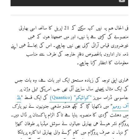
فی الحال ہم یہ نہیں کہہ سکتے کہ 21 اپریل کا سانحہ اسی بھارتی
منصوبے کی کڑی ہے یا نہیں، اور میں سمجھتا ہوں کہ ہمیں
غیرضروری قیاس آرائی کرنی بھی نہیں چاہیے۔ اس کی بجائے ہمیں اپنے
ذمہ دار اداروں بالخصوص دفترِ خارجہ کی طرف سے مناسب
معلومات کا انتظار کرنا چاہیے۔
ہماری اپنی توجہ کی زیادہ مستحق ایک اور بات ہے، وہ بات جس
کی ایک مثال پچھلے سال سامنے آئی تھی جب امریکی ٹیلی وژن پر
جاسوسی ڈرامہ سیریز
"کوانٹیکو” (Quantico)
کی ایک قسط "
بلڈ
آف رومیو
” میں دکھایا گیا کہ کچھ ہندُو مذہبی جنونیوں نے نیو یارک
مِیں دہشت گردی کا منصوبہ بنایا ہے تاکہ الزام پاکستان پر ڈال دیں۔
پروگرام نشر ہوتے ہی بھارتی جیالوں نے سوشل میڈیا پر طوفان کھڑا
کر دیا۔ نہ صرف پروگرام میں کام کرنے والی بھارتی اداکارہ پریانکا