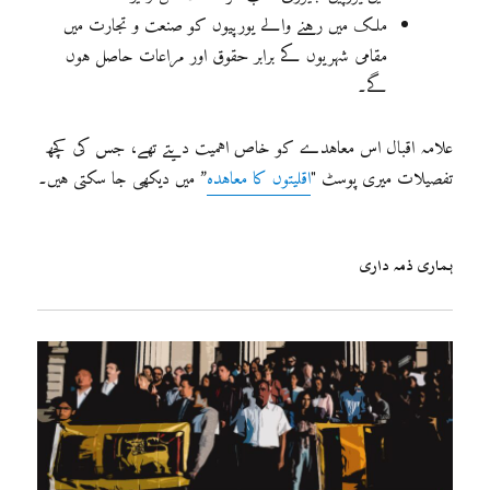
ملک میں رہنے والے یورپیوں کو صنعت و تجارت میں
مقامی شہریوں کے برابر حقوق اور مراعات حاصل ہوں
گے۔
علامہ اقبال اس معاہدے کو خاص اہمیت دیتے تھے، جس کی کچھ
تفصیلات میری پوسٹ "
اقلیتوں کا معاہدہ
” میں دیکھی جا سکتی ہیں۔
ہماری ذمہ داری