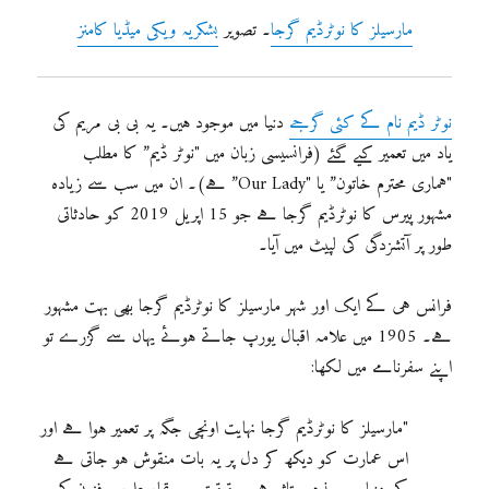
مارسیلز کا نوٹرڈیم گرجا
۔ تصویر
بشکریہ ویکی میڈیا کامنز
نوٹر ڈیم نام کے کئی گرجے
دنیا میں موجود ہیں۔ یہ بی بی مریم کی
یاد میں تعمیر کیے گئے (فرانسیسی زبان میں "نوٹر ڈیم” کا مطلب
"ہماری محترم خاتون” یا "Our Lady” ہے)۔ ان میں سب سے زیادہ
مشہور پیرس کا نوٹرڈیم گرجا ہے جو 15 اپریل 2019 کو حادثاتی
طور پر آتشزدگی کی لپیٹ میں آیا۔
فرانس ہی کے ایک اور شہر مارسیلز کا نوٹرڈیم گرجا بھی بہت مشہور
ہے۔ 1905 میں علامہ اقبال یورپ جاتے ہوئے یہاں سے گزرے تو
اپنے سفرنامے میں لکھا:
"مارسیلز کا نوٹرڈیم گرجا نہایت اونچی جگہ پر تعمیر ہوا ہے اور
اس عمارت کو دیکھ کر دل پر یہ بات منقوش ہو جاتی ہے