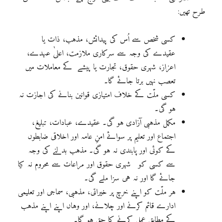
طرح تھیں:
کسی شخص سے اُس کی پیدائش، مذہب، ذات یا
عقیدے کی وجہ سے سرکاری ملازمت، اعلیٰ عہدے،
اعزاز، شہری حقوق، تجارت یا پیشے کے معاملات میں
تعصب نہیں برتا جائے گا۔
کسی ملّت کے خلاف امتیازی قوانین بنانے کی اجازت نہ
ہو گی۔
مکمل مذہبی آزادی ہو گی۔ عقیدے، عبادات، تبلیغ،
اجتماع اور تعلیم پر سوائے امنِ عامہ اور اخلاقی ضابطوں
کے کوئی اور پابندی نہ ہو گی۔ مذہب بدلنے کی وجہ
سے کسی کو شہری حقوق اور مراعات سے محروم نہ کیا
جائے گا اور نہ ہی سزا ملے گی۔
ہر ملّت کو اپنے خرچ پر خیراتی، مذہبی، سماجی اور تعلیمی
ادارے قائم کرنے اور چلانے، اور وہاں اپنے اپنے مذہب
کے مطابق عمل کرنے کا حق ہو گا۔