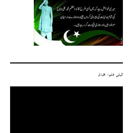
ٹیلی فلم: اقبال
ویڈیو
پلیئر