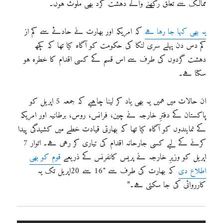
ممالک سے تعلق رکھنے والے دہشت گرد بھی ملوّث ہوں۔
یہ بھی کہا جا رہا ہے
کہ امریکہ اور بھارت نے حادثے سے کم از
کم دس دن پہلے سری لنکا کی حکومت کو آگاہ کیا تھا کہ کچھ
دہشت گردوں کی طرف سے اس قسم کے کسی اقدام کا خطرہ ہو
سکتا ہے۔
ان حالات میں ہمیں یہ بھی یاد کر لینا چاہیے کہ جمعہ 5 اپریل کو
پاکستان کے دفترِ خارجہ نے چین، فرانس، روس، برطانیہ اور امریکہ
کے نمایندوں کو آگاہ کیا تھا کہ بھارتی قیادت خطے میں کشیدگی پیدا
کرنے کے لیے کسی جارحانہ اقدام کی تیاری کر رہی ہے۔ اتوار 7
اپریل کو وزیرِ خارجہ نے پریس کانفرنس کے ذریعے
قوم کو بھی
اطلاع دی
کہ بھارت کی طرف سے "16 سے 20اپریل تک یہ
کارروائی کی جا سکتی ہے۔”