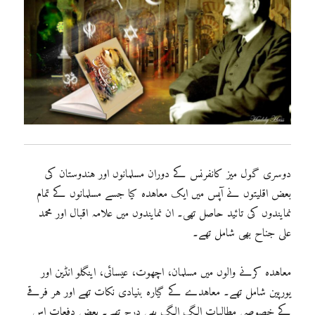
دوسری گول میز کانفرنس کے دوران مسلمانوں اور ہندوستان کی
بعض اقلیتوں نے آپس میں ایک معاہدہ کیا جسے مسلمانوں کے تمام
نمایندوں کی تائید حاصل تھی۔ ان نمایندوں میں علامہ اقبال اور محمد
علی جناح بھی شامل تھے۔
معاہدہ کرنے والوں میں مسلمان، اچھوت، عیسائی، اینگلو انڈین اور
یورپین شامل تھے۔ معاہدے کے گیارہ بنیادی نکات تھے اور ہر فرقے
کے خصوصی مطالبات الگ الگ بھی درج تھے۔ بعض دفعات اس