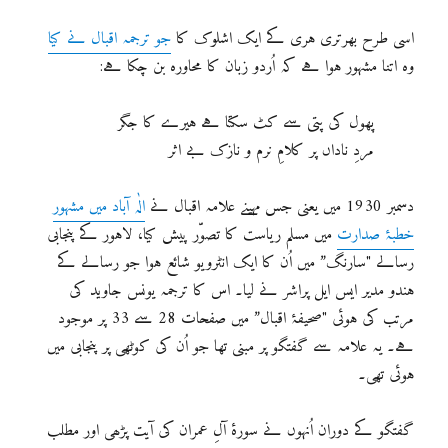
اسی طرح بھرتری ہری کے ایک اشلوک کا
جو ترجمہ اقبال نے کیا
وہ اتنا مشہور ہوا ہے کہ اُردو زبان کا محاورہ بن چکا ہے:
پھول کی پتی سے کٹ سکتا ہے ہیرے کا جگر
مردِ ناداں پر کلامِ نرم و نازک بے اثر
دسمبر 1930 میں یعنی جس مہینے علامہ اقبال نے
الٰہ آباد میں مشہور
خطبۂ صدارت
میں مسلم ریاست کا تصوّر پیش کیا، لاہور کے پنجابی
رسالے "سارنگ” میں اُن کا ایک انٹرویو شائع ہوا جو رسالے کے
ہندو مدیر ایس ایل پراشر نے لیا۔ اس کا ترجمہ یونس جاوید کی
مرتب کی ہوئی "صحیفۂ اقبال” میں صفحات 28 سے 33 پر موجود
ہے۔ یہ علامہ سے گفتگو پر مبنی تھا جو اُن کی کوٹھی پر پنجابی میں
ہوئی تھی۔
گفتگو کے دوران اُنہوں نے سورۂ آلِ عمران کی آیت پڑھی اور مطلب