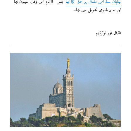
جاپان نے اس ملک پر حملہ کیا تھا
جس کا نام اس وقت سیلون تھا
اور یہ برطانوی تحویل میں تھا۔
اقبال اور نوٹرڈیم