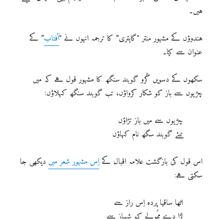
ہیں۔
ہندوؤں کے مشہور منتر "گایتری” کا ترجمہ انہوں نے "
آفتاب
” کے
عنوان سے کیا۔
سکھوں کے دسویں گُرو گوبند سنگھ کا مشہور قول ہے کہ میں
چڑیوں سے باز کو شکار کرواؤں، تب گوبند سنگھ کہلاؤں:
چڑیوں سے میں باز تڑاؤں
تبئے گوبند سگھ نام کہاؤں
اس قول کی بازگشت علامہ اقبال کے
اِس مشہور شعر میں
دیکھی جا
سکتی ہے:
اٹھا ساقیا پردہ اِس راز سے
لڑا دے ممُولے کو شہباز سے