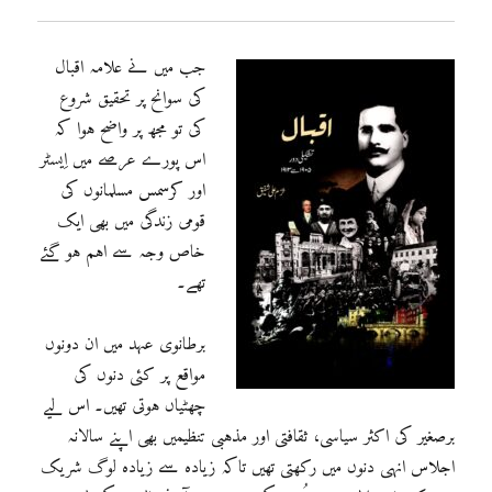
جب میں نے علامہ اقبال
کی سوانح پر تحقیق شروع
کی تو مجھ پر واضح ہوا کہ
اس پورے عرصے میں اِیسٹر
اور کرسمس مسلمانوں کی
قومی زندگی میں بھی ایک
خاص وجہ سے اہم ہو گئے
تھے۔
برطانوی عہد میں ان دونوں
مواقع پر کئی دنوں کی
چھٹیاں ہوتی تھیں۔ اس لیے
برصغیر کی اکثر سیاسی، ثقافتی اور مذہبی تنظیمیں بھی اپنے سالانہ
اجلاس انہی دنوں میں رکھتی تھیں تاکہ زیادہ سے زیادہ لوگ شریک