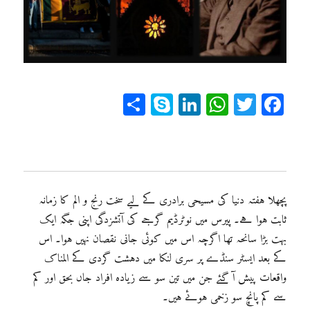
Sh
Sk
Li
W
T
Fa
ar
yp
n
ha
wi
ce
e
e
ke
ts
tt
bo
dI
A
er
ok
n
pp
پچھلا ہفتہ دنیا کی مسیحی برادری کے لیے سخت رنج و الم کا زمانہ
ثابت ہوا ہے۔ پیرس میں نوٹرڈیم گرجے کی آتشزدگی اپنی جگہ ایک
بہت بڑا سانحہ تھا اگرچہ اس میں کوئی جانی نقصان نہیں ہوا۔ اس
کے بعد ایسٹر سنڈے پر سری لنکا میں دہشت گردی کے المناک
واقعات پیش آ گئے جن میں تین سو سے زیادہ افراد جاں بحق اور کم
سے کم پانچ سو زخمی ہوئے ہیں۔