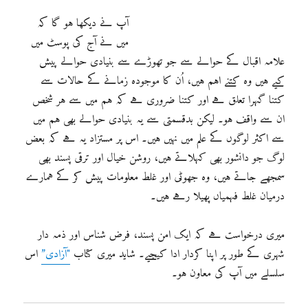
آپ نے دیکھا ہو گا کہ
میں نے آج کی پوسٹ میں
علامہ اقبال کے حوالے سے جو تھوڑے سے بنیادی حوالے پیش
کیے ہیں وہ کتنے اہم ہیں، اُن کا موجودہ زمانے کے حالات سے
کتنا گہرا تعلق ہے اور کتنا ضروری ہے کہ ہم میں سے ہر شخص
ان سے واقف ہو۔ لیکن بدقسمتی سے یہ بنیادی حوالے بھی ہم میں
سے اکثر لوگوں کے علم میں نہیں ہیں۔ اس پر مستزاد یہ ہے کہ بعض
لوگ جو دانشور بھی کہلاتے ہیں، روشن خیال اور ترقی پسند بھی
سمجھے جاتے ہیں، وہ جھوٹی اور غلط معلومات پیش کر کے ہمارے
درمیان غلط فہمیاں پھیلا رہے ہیں۔
میری درخواست ہے کہ ایک امن پسند، فرض شناس اور ذمہ دار
شہری کے طور پر اپنا کردار ادا کیجیے۔ شاید میری کتاب
"آزادی”
اس
سلسلے میں آپ کی معاون ہو۔