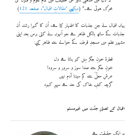
کہ دنیا میں مذہبی تاثیر ہی حقیقت میں تمام علوم و فنون کی
محرّک ہوئی ہے۔” (
دیکھیے "مقالاتِ اقبال”، صفحہ 121
)
یہاں اقبال نے جن جذبات کا اظہار کیا ہے، اُن کا گہرا رشتہ اُن
جذبات کے ساتھ بالکل ظاہر ہے جو اُنہوں نے کئی برس بعد اپنی
مشہور نظم میں مسجدِ قرطبہ کے حوالے سے ظاہر کیے:
قطرۂ خونِ جگر سِل کو بناتا ہے دل
خونِ جگر سے صدا سوز و سرور و سرود!
عرشِ معلّیٰ سے کم سینۂ آدم نہیں
گرچہ کفِ خاک کی حد ہے سپہرِ کبود
اقبال کے تصوّرِ جنّت میں غیرمسلم
یہ ایک حقیقت ہے