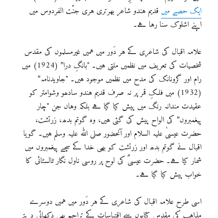
ایک حصے میں
قدیم ہندو شاعر بھرتری ہری جنّت الفردوس میں
اپنے اشلوک سنا رہا ہے۔
علامہ اقبال کی شاعری کے ہر دَور میں ہمیں غیرمسلموں کی مقدس
شخصیات کی تعریف میں نظمیں ملتی ہیں۔ "بانگِ درا” (1924) میں
رام اور گرونانک کی مدح میں نظمیں موجود ہیں۔ "جاویدنامہ”
(1932) میں فلکِ قمر پر نہ صرف قدیم ہندو سادھو وشوامتر کو
عقیدت مندانہ رنگ میں پیش کیا گیا ہے بلکہ وہاں جن "چار
پیغمبروں” کی الواح پیش کی گئی ہیں، وہ گوتم بدھ، زرتشت،
حضرت عیسیٰ علیہ السلام اور آنحضور صلی اللہ علیہ وسلم ہیں۔ گویا
اقبال نے گوتم بدھ اور زرتشت کو بھی خدا کے سچے پیغمبروں میں
شمار کیا ہے۔ حضرت عیسیٰؑ کی لوح پر روسی ناول نگار ٹالسٹائی کا
خواب پیش کیا گیا ہے۔
اسی طرح علامہ اقبال کی شاعری کے ہر دَور میں ہمیں دوسرے
مذاہب کی مقدس کتابوں سے اقتباسات کے تراجم بھی دکھائی دیتے