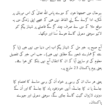
بہرحال میں سمجھتا ہوں کہ میرے پاس اللہ تعالیٰ کی اس مہربانی پر
شُکریہ ادا کرنے کے لیے الفاظ نہیں ہیں کہ مجھے اپنی زندگی میں یہ
موقع ملا کہ میں نے صرف چند گز کے فاصلے پر شہناز بیگم کو
لائیو سوہنی دھرتی گاتے ہوئے سُنا اور دیکھا۔
آج صبح یہ خبر ملی کہ شہناز بیگم اب اِس دنیا میں نہیں ہیں (یا کم
سے کم ہمارے شعور کے مطابق نہیں ہیں)۔ جب اس خبر کی تفصیل
معلوم کی تو سامنے آیا کہ ان کا انتقال آج نہیں بلکہ کل ہوا ہے۔
یعنی یومِ پاکستان 23 مارچ پر۔
یعنی ہر سال ان کی برسی پر خواہ اُن کی برسی منانے کا اہتمام کیا
جائے یا نہ کیا جائے، اُنہیں خودبخود یاد کیا جائے گا اور اُن کے
دونوں لازوال گیت گائے جائیں گے، سوہنی دھرتی اور جیوے
پاکستان۔