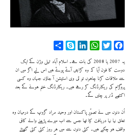
Sh
Sk
Li
W
T
Fa
ar
yp
n
ha
wi
ce
e
e
ke
ts
tt
bo
یہ 2007 یا 2008 کی بات ہے۔ اسلام آباد ٹیلی وژن کے ایک
ok
er
A
dI
دوست کا فون آیا کہ وہ کراچی آئے پوئے ہیں اس لیے اگر میں ان
سے ملاقات کرنا چاہوں تو ٹی وی اسٹیشن آ جاؤں جہاں وہ کسی
n
pp
پروگرام کی ریکارڈنگ کر رہے ہیں۔ ریکارڈنگ ختم ہونے کے بعد
اکٹھے ڈنر پر چلیں گے۔
اُن دنوں میں نے تصوّرِ پاکستان اور وحید مراد گروپ کے درمیان وہ
تعلق نیا نیا دریافت کیا تھا جس سے اب میرے پڑھنے والے کافی
واقف ہو چکے ہیں۔ کئی دنوں سے میں ہر روز کئی کئی گھنٹے