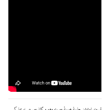
ٹی وی اسٹیشن جاتے ہوئے میرے وہم و گمان میں بھی نہ تھا کہ