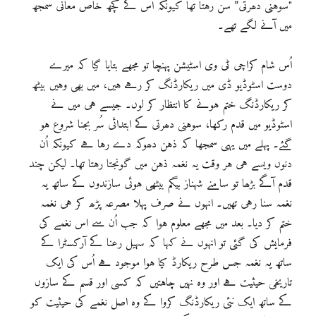
"سوہنی دھرتی” سن رہتا تھا کیونکہ اس کے کچھ خاص معانی سمجھ
میں آنے لگے تھے۔
اُس شام کراچی ٹی وی اسٹیشن پہنچا تو مجھے بتایا گیا کہ میرے
دوست اسٹوڈیو ڈی میں ریکارڈنگ کر رہے ہیں، میں بھی وہیں بیٹھ
کر ریکارڈنگ ختم ہونے کا انتظار کر لوں۔ جیسے ہی میں نے
اسٹوڈیو میں قدم رکھا، سوہنی دھرتی کے ابتدائی سُر بجنا شروع ہو
گئے۔ پہلے میں یہی سمجھا کہ ذہن دھوکہ دے رہا ہے کیونکہ اُن
دنوں ویسے ہی ہر وقت یہ نغمہ ذہن میں گونجتا رہتا تھا۔ لیکن چند
قدم آگے بڑھا تو سامنے شہناز بیگم بیٹھی ہوئی سازندوں کے ساتھ یہ
نغمہ سنا رہی تھیں۔ انہوں نے صرف پہلا مصرعہ پڑھ کر ہی نغمہ
ختم کر دیا۔ بعد میں مجھے معلوم ہوا کہ جب اُن سے اس نغمے کی
فرمایش کی گئی تو انہوں نے کہا کہ سہیل رعنا کے آرکسٹرا کے
ساتھ یہ نغمہ جس طرح ریکارڈ کیا ہوا موجود ہے اُس کی ایک
تاریخی حیثیت ہے اور وہ نہیں چاہتیں کہ کسی اور قسم کے سازوں
کے ساتھ ایک نئی ریکارڈنگ کروا کے وہ اصل نغمے کی حیثیت کو