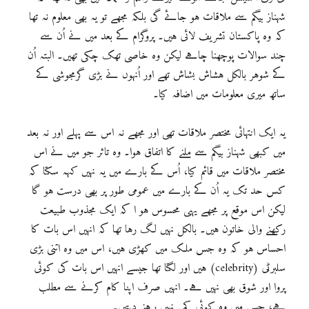
شہناز بیگم سے ملاقات ہو جائے گی بلکہ مجھے تو یہ بھی معلوم نہ تھا
کہ وہ پاکستان تشریف لائی ہیں۔ پروگرام کے بعد میں نے اُن سے
چند سوالات پوچھنا چاہے لیکن وہ خاصی تھک چکی تھیں۔ البتہ اُن
کے شوہر بالکل ہشاش بشاش تھے اور اُنہوں نے بڑی گرمجوشی کے
ساتھ میری معلومات میں اضافہ کیا۔
یہ ایک انتہائی مختصر ملاقات تھی اور مجھے نہ اس سے پہلے اور نہ بعد
میں کبھی شہناز بیگم سے ملنے کا اتفاق ہوا۔ وہ تاثر جو میں نے اس
مختصر ملاقات میں قائم کیا، اُس کے بارے میں یہ نہیں کہہ سکتا کہ
کس حد تک یہ اُن کے بارے میں عمومی طور پر بھی درست ہو گا
لیکن اس موقع پر مجھے یہی محسوس ہو ا کہ ایک مجذوب طبیعت
رکھنے والی خاتون ہیں۔ بالکل نہیں لگ رہا تھا کہ انہیں اس بات کا
احساس ہو کہ وہ جس ملک میں کھڑی ہیں، اس میں وہ اتنی بڑی
سلبرٹی (celebrity) ہیں اور لگتا تھا جیسے انہیں اس بات کی کوئی
پروا اور شوق بھی نہیں ہے۔ انہیں صرف اپنا کام کرنے سے مطلب
ہے، جس میں وہ کوئی کمی نہیں رہنے دیتیں۔