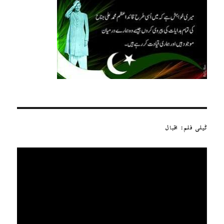
ٹیلی فلم: اقبال
ویڈیو
پلیئر