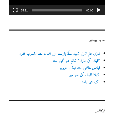
55:21
00:00
حالیہ پوسٹیں
غازی علم الدین شہید کے بارے میں اقبال سے منسوب فقرہ
"اقبال کی منزل” شائع ہو گئی ہے
فیاض ہاشمی سے ایک انٹرویو
کربلا اقبال کی نظر میں
ایک ہی راستہ
آرکائیوز