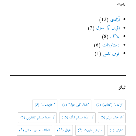
زمرے
آزادی
(12)
اقبال کی منزل
(7)
بلاگ
(8)
دستاویزات
(6)
قومی نغمے
(1)
ٹیگز
"آزادی" (کتاب)
(5)
"اقبال کی منزل"
(7)
"جاویدنامہ"
(3)
آغا خاں سوئم
(5)
آل انڈیا مسلم لیگ
(15)
آل انڈیا مسلم کانفرس
(5)
اتاترک
(1)
اسٹینلے والپورٹ
(2)
اقبال
(22)
الطاف حسین حالی
(3)