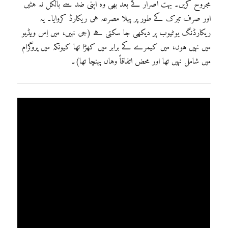
مجروح کریں۔ بہت اصرار کے بعد بھی وہ اپنی ضد سے بالکل نہ ہٹیں
اور صرف تبرک کے طور پر پہلا مصرعہ ہی ریکارڈ کروایا۔ یہ
ریکارڈنگ یوٹیوب پر دیکھی جا سکتی ہے (جی نہیں، میں اِس ویڈیو
میں نہیں ہوں، میں کیمرے کے برابر میں کھڑا تھا کیونکہ میں پروگرام
میں شامل نہیں تھا اور محض اتفاقاً وہاں پہنچا تھا)۔