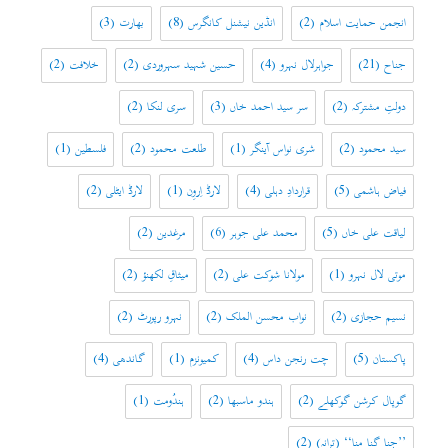
انجمن حمایت اسلام
(2)
انڈین نیشنل کانگرس
(8)
بھارت
(3)
جناح
(21)
جواہرلال نہرو
(4)
حسین شہید سہروردی
(2)
خلافت
(2)
دولتِ مشترکہ
(2)
سر سید احمد خاں
(3)
سری لنکا
(2)
سید محمود
(2)
شری نواس آینگر
(1)
طلعت محمود
(2)
فلسطین
(1)
فیاض ہاشمی
(5)
قراردادِ دہلی
(4)
لارڈ اِروِن
(1)
لارڈ ایٹلی
(2)
لیاقت علی خاں
(5)
محمد علی جوہر
(6)
مرغدین
(2)
موتی لال نہرو
(1)
مولانا شوکت علی
(2)
میثاقِ لکھنؤ
(2)
نسیم حجازی
(2)
نواب محسن الملک
(2)
نہرو رپورٹ
(2)
پاکستان
(5)
چت رنجن داس
(4)
کمیونزم
(1)
گاندھی
(4)
گوپال کرشن گوکھلے
(2)
ہندو ماسبھا
(2)
ہندُومت
(1)
’’جنا گنا منا‘‘ (ترانہ)
(2)