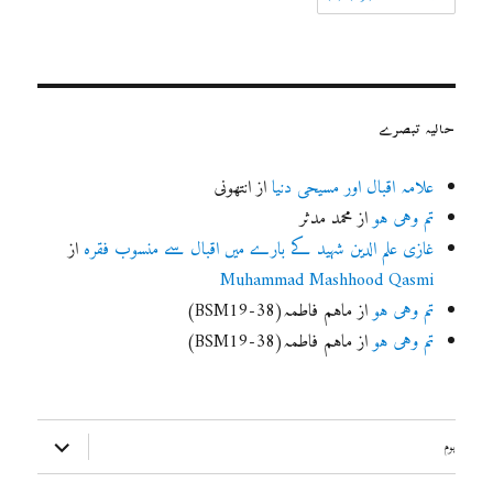
حالیہ تبصرے
علامہ اقبال اور مسیحی دنیا
از
انتھونی
تم وہی ہو
از
محمد مدثر
غازی علم الدین شہید کے بارے میں اقبال سے منسوب فقرہ
از
Muhammad Mashhood Qasmi
تم وہی ہو
از
ماہم فاطمہ(BSM19-38)
تم وہی ہو
از
ماہم فاطمہ(BSM19-38)
ذیلی
ہوم
مینو
کھولیں