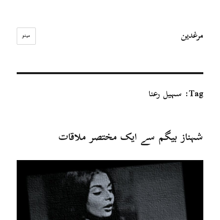
مرغدین
مینو
Tag:
سہیل رعنا
شہناز بیگم سے ایک مختصر ملاقات