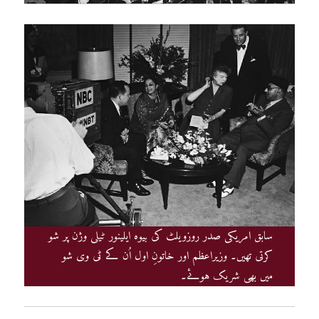
سابق امریکی صدر روزویلٹ کی بیوہ ایلینور ٹیلی وژن پر شو
کرتی تھیں۔ وزیراعظم اور خاتونِ اول اُن کے ٹی وی شو
میں بھی شریک ہوئے۔