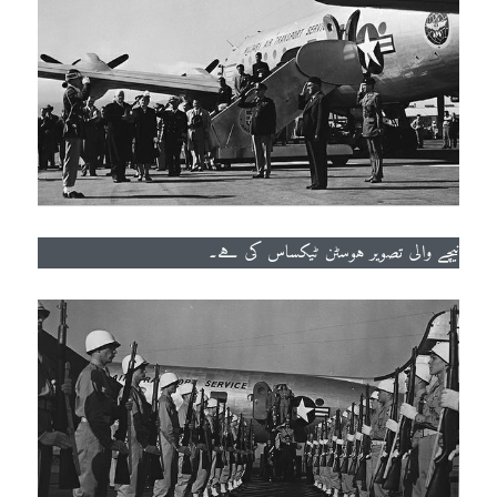
نیچے والی تصویر ہوسٹن ٹیکساس کی ہے۔