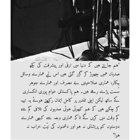
"ہم جانتے ہیں کہ دنیا میں ترقی اور پیشرفت کی کچھ
صدیاں ہمیں چھوڑ کر گزر گئی ہیں اس لیے ہمارے وسائل
بیکار، ہماری صلاحیتیں بے مصرف اور ہمارے جوہر
سُست پڑے رہے ہیں۔ ہم پاکستانی عوام پوری انکساری
کے ساتھ لیکن اپنی تقدیر پر کامل ایمان رکھتے ہوئے یہ تہیہ
کر چکے ہیں کہ ہم کھوئی ہوئی صدیوں کی تلافی کم سے
کم وقت میں کریں گے تاکہ ہماری وجہ سے کبھی ہمارے
دوستوں کو پریشانی نہ ہو اور دشمنوں کی نیّت خراب نہ
ہو!”