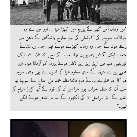
"میں وہاں اُس گھر کے پورچ میں کھڑا ہوا … اور میں نے وہ
خیالات سوچنے کی کوشش کی جو جارج واشنگٹن کے ذہن میں
رہے ہوں گے جب وہ وہاں کھڑے ہوئے تھے: جب ریاستہائے
متحدہ ایک کم عمر جمہوریت تھا، جیسا کہ آج پاکستان ہے، ایک
غیریقینی دنیا میں اپنے نئے نئے نکلے ہوئے پروں کو آزماتا ہوا۔ اور
مجھے پورے وثوق کے ساتھ معلوم ہوا کہ انہوں نے بھی وہی سوچا
ہو گا جو ہمارے بابائے قوم قائداعظم محمد علی جناح نے سوچا تھا
جب اُن کا عظیم خواب پورا ہوا اور اُن کی قوم کے آٹھ کروڑ عوام کی
تقدیر کے نئے مراحل ان کی آنکھوں کے سامنے ظاہر ہونے لگے
تھے۔”