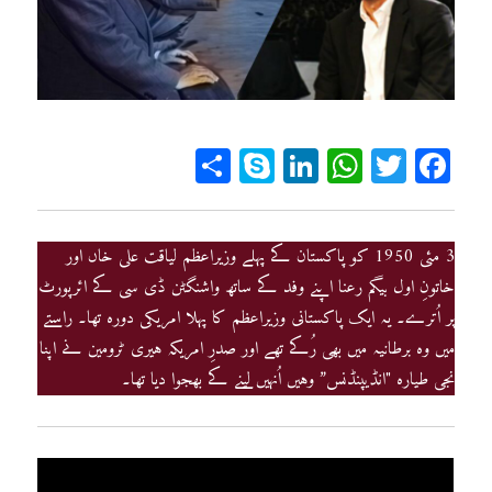
Sh
Sk
Li
W
T
Fa
ar
yp
n
ha
wi
ce
e
e
ke
ts
tt
bo
dI
A
er
ok
3 مئی 1950 کو پاکستان کے پہلے وزیراعظم لیاقت علی خاں اور
خاتونِ اول بیگم رعنا اپنے وفد کے ساتھ واشنگٹن ڈی سی کے ائرپورٹ
n
pp
پر اُترے۔ یہ ایک پاکستانی وزیراعظم کا پہلا امریکی دورہ تھا۔ راستے
میں وہ برطانیہ میں بھی رُکے تھے اور صدرِ امریکہ ہیری ٹرومین نے اپنا
نجی طیارہ "انڈیپنڈنس” وہیں اُنہیں لینے کے بھجوا دیا تھا۔