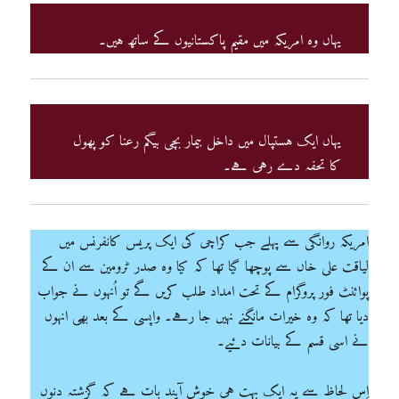
یہاں وہ امریکہ میں مقیم پاکستانیوں کے ساتھ ہیں۔
یہاں ایک ہستپال میں داخل بیمار بچی بیگم رعنا کو پھول
کا تحفہ دے رہی ہے۔
امریکہ روانگی سے پہلے جب کراچی کی ایک پریس کانفرنس میں
لیاقت علی خاں سے پوچھا گیا تھا کہ کیا وہ صدر ٹرومین سے ان کے
پوائنٹ فور پروگرام کے تحت امداد طلب کریں گے تو اُنہوں نے جواب
دیا تھا کہ وہ خیرات مانگنے نہیں جا رہے۔ واپسی کے بعد بھی انہوں
نے اسی قسم کے بیانات دئیے۔
اِس لحاظ سے یہ ایک بہت ہی خوش آیند بات ہے کہ گزشتہ دنوں