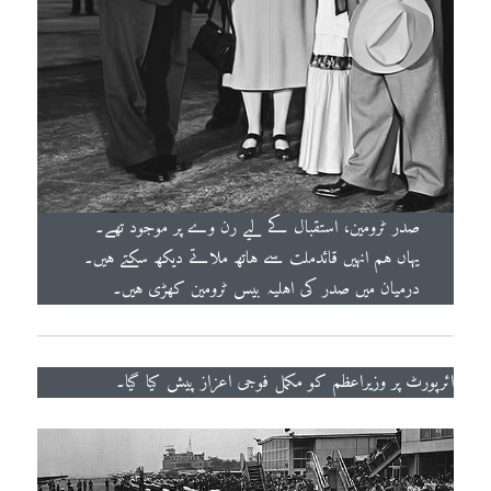
صدر ٹرومین، استقبال کے لیے رن وے پر موجود تھے۔
یہاں ہم انہیں قائدملت سے ہاتھ ملاتے دیکھ سکتے ہیں۔
درمیان میں صدر کی اہلیہ بیس ٹرومین کھڑی ہیں۔
ائرپورٹ پر وزیراعظم کو مکمل فوجی اعزاز پیش کیا گیا۔