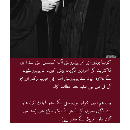
کولمبیا یونیورسٹی اور یونیورسٹی آف کینسس سٹی نے انہیں
ڈاکٹریٹ کی اعزازی ڈگریاں پیش کیں۔ ان یونیورسٹیوں
کے علاوہ انہوں نے یونیورسٹی آف کیلی فورنیا برکلے اور ایم
آئی ٹی میں بھی طلبہ سے خطاب کیا۔
یہاں ہم انہیں کولمبیا یونیورسٹی کے صدر ڈوائٹ آئزن ہاور
سے ڈگری وصول کرتے ہوئے دیکھ سکتے ہیں (بعد میں
آئزن ہاور امریکہ کے صدر بنے)۔