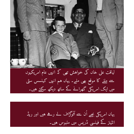
لیاقت علی خاں کی خواہش تھی کہ انہیں عام امریکیوں
سے ملنے کا موقع بھی ملے۔ یہاں ہم انہیں کینسس سٹی
میں ایک امریکی گھرانے کے ساتھ دیکھ سکتے ہیں۔
یہاں امریکی بچے اُن سے آٹوگراف لے رہے ہیں اور ریڈ
انٹینز کے فینسی ڈریس میں ملبوس ہیں۔