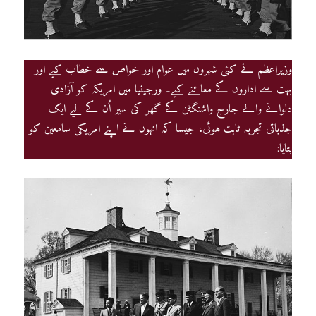
وزیراعظم نے کئی شہروں میں عوام اور خواص سے خطاب کیے اور
بہت سے اداروں کے معائنے کیے۔ ورجینیا میں امریکہ کو آزادی
دلوانے والے جارج واشنگٹن کے گھر کی سیر اُن کے لیے ایک
جذباتی تجربہ ثابت ہوئی، جیسا کہ انہوں نے اپنے امریکی سامعین کو
بتایا: