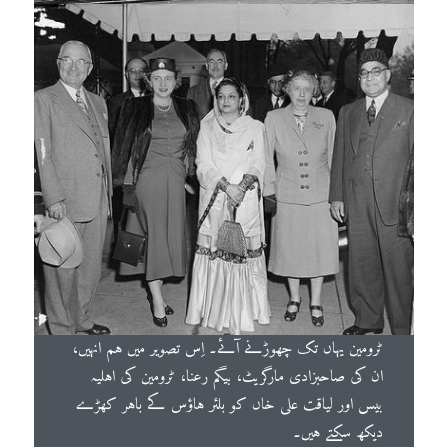
ٹرومین یہاں تک چھوڑنے آئے۔ اِس تصویر میں ہم انہیں،
ان کی صاحبزادی مارگریٹ، بیگم رعنا، ٹرومین کی اہلیہ
بیس اور لیاقت علی خاں کو بلئر ہاؤس کے باہر کھڑے
دیکھ سکتے ہیں۔