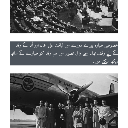
خصوصی طیارہ پورے دورے میں لیاقت علی خاں اور اُن کے وفد
کے لیے وقف تھا۔ نیچے والی تصویر میں ہم وفد کو طیارے کے ساتھ
دیکھ سکتے ہیں۔