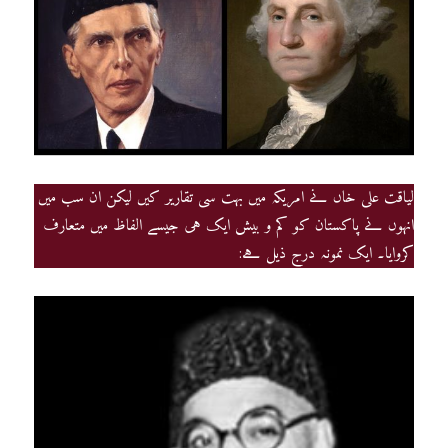
لیاقت علی خاں نے امریکہ میں بہت سی تقاریر کیں لیکن ان سب میں
انہوں نے پاکستان کو کم و بیش ایک ہی جیسے الفاظ میں متعارف
کروایا۔ ایک نمونہ درج ذیل ہے: