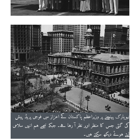
نیویارک پہنچنے پر وزیراعظم پاکستان کے اعزاز میں فوجی پریڈ پیش
کی گئی جس کا منظر اوپر نظر آ رہا ہے۔ جبکہ نیچے ہم انہیں سلامی
لیتے ہوئے دیکھ سکتے ہیں۔