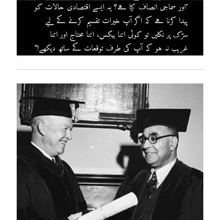
"اور سماجی انصاف کیا ہے؟ یہ ایسے اقتصادی حالات کو
پیدا کرنا ہے کہ اگر آپ خیرات تقسیم کرنے کے لیے
سڑک پر نکلیں تو کوئی اتنا بیکس، اتنا محتاج اور اتنا
غریب نہ ہو کہ آپ کی طرف توقعات کے ساتھ دیکھے!”