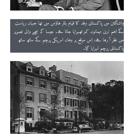
واشنگٹن میں پاکستانی وفد کا قیام بلئر ہاؤس میں تھا جہاں ریاست
کے اہم ترین مہمانوں کو ٹھہرایا جاتا ہے۔ جیسا کہ نیچے والی تصویر
میں نظر آ رہا ہے، اِس موقع پر وہاں امریکی پرچم کے ساتھ ساتھ
پاکستانی پرچم لہرایا گیا۔