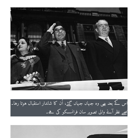
اس کے بعد بھی وہ جہاں جہاں گئے، اُن کا شاندار استقبال ہوتا رہا۔
نیچے نظر آنے والی تصویر سان فرانسسکو کی ہے۔