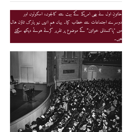
خاتونِ اول نے بھی امریکہ کے بہت سے کالجوں، اسکولوں اور
دوسرے اجتماعات سے خطاب کیا۔ یہاں ہم انہیں نیو یارک ٹاؤن ہال
میں "پاکستانی خواتین” کے موضوع پر تقریر کرتے ہوئے دیکھ سکتے
ہیں۔