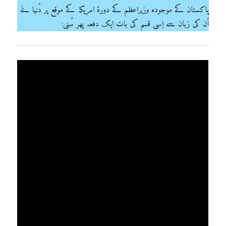
پاکستان کے موجودہ وزیراعظم کے دورۂ امریکہ کے موقع پر دُنیا نے
اُن کی زبان سے اِسی قسم کی بات ایک دفعہ پھر سُنی: