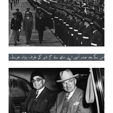
اس کے بعد صدر اُنہیں اپنے ساتھ لے کر شہر کی طرف روانہ ہوئے۔