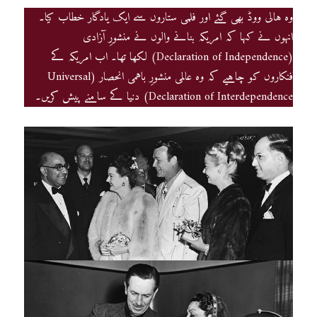
وہ ہالی ووڈ بھی گئے اور فلمی ستاروں سے ایک یادگار خطاب کیا۔
انہوں نے کہا کہ امریکہ بنانے والوں نے منشورِ آزادی
(Declaration of Independence) لکھا تھا۔ اب امریکہ کے
فنکاروں کو چاہیے کہ وہ عالمی منشورِ باہمی انحصار (Universal
Declaration of Interdependence) دنیا کے سامنے پیش کریں۔