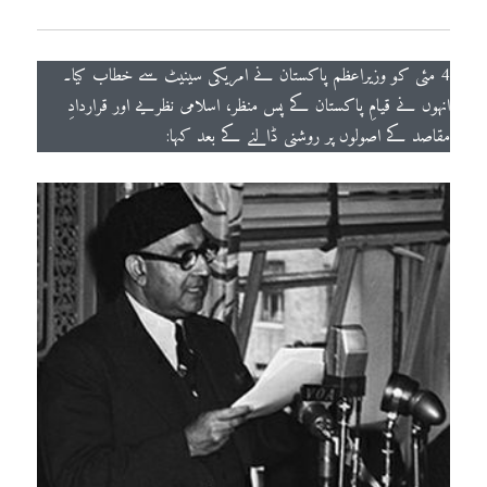
4 مئی کو وزیراعظم پاکستان نے امریکی سینیٹ سے خطاب کیا۔
انہوں نے قیامِ پاکستان کے پس منظر، اسلامی نظریے اور قراردادِ
مقاصد کے اصولوں پر روشنی ڈالنے کے بعد کہا: