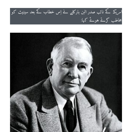
امریکہ کے نائب صدر البن بارکلے نے اِس خطاب کے بعد سینیٹ کو
مخاطب کرتے ہوئے کہا: