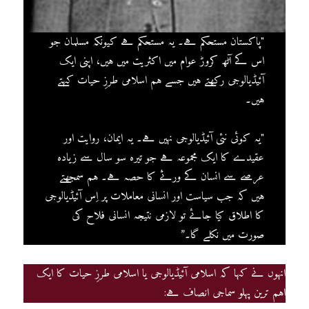
"پاکستان مستحکم ہے۔ یہ مستحکم ہے کیونکہ مسلمان جو
اس کے آٹھ کروڑ عوام میں اکثریت میں ہیں، اپنی ایک
آئیڈیالوجی رکھتے ہیں جسے ہم اسلامی طرزِ حیات کہتے
ہیں۔
"یہ کوئی نئی آئیڈیالوجی نہیں ہے۔ یہ ایمان، روایت اور
عقیدے کا ایک مجموعہ ہے جو تیرہ سو سال سے زیادہ
عرصے سے انسان کے ورثے کا حصہ ہے۔ ہم سمجھتے
ہیں کہ جب سیاست اور انسانی معاملات پر اِس آئیڈیالوجی
کا اطلاق کیا جائے تو لازمی نتیجہ انسانی فلاح کی
صورت میں نکلے گا۔”
انہوں نے کہا کہ اسلامی آئیڈیالوجی یا اسلامی طرزِ حیات کا ایک
اہم ترین پہلو سماجی انصاف ہے: