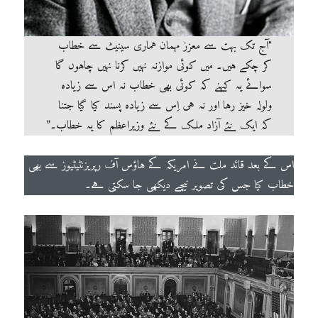
"آج تک بہت سے معزز مہمان ہماری سینیٹ سے خطاب
کر چکے ہیں۔ میں کوئی موازنہ نہیں کرنا نہیں چاہوں گا
سوائے یہ کہنے کہ کوئی بھی خطاب نہ اس سے زیادہ
ولولہ خیز رہا اور نہ ہی اِس سے زیادہ پسند کیا گیا جتنا
کہ ایک نئے آزاد ملک کے نئے وزیراعظم کا یہ خطاب۔”
اس کے بعد قائد ملت نے امریکہ کے ہاؤس آف رپریزنٹیٹیوز سے بھی
خطاب کیا جس کی تصویر نیچے دیکھی جا سکتی ہے۔