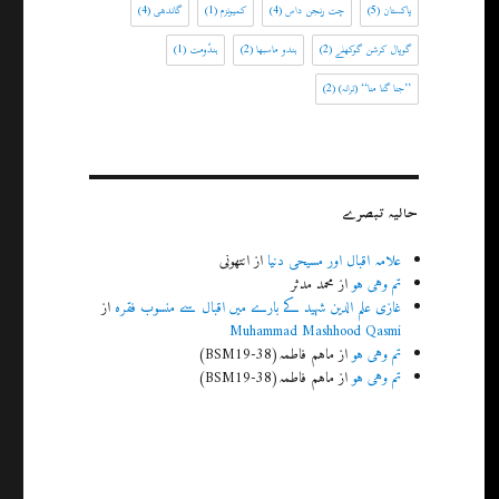
پاکستان
(5)
چت رنجن داس
(4)
کمیونزم
(1)
گاندھی
(4)
گوپال کرشن گوکھلے
(2)
ہندو ماسبھا
(2)
ہندُومت
(1)
’’جنا گنا منا‘‘ (ترانہ)
(2)
حالیہ تبصرے
علامہ اقبال اور مسیحی دنیا
از
انتھونی
تم وہی ہو
از
محمد مدثر
غازی علم الدین شہید کے بارے میں اقبال سے منسوب فقرہ
از
Muhammad Mashhood Qasmi
تم وہی ہو
از
ماہم فاطمہ(BSM19-38)
تم وہی ہو
از
ماہم فاطمہ(BSM19-38)