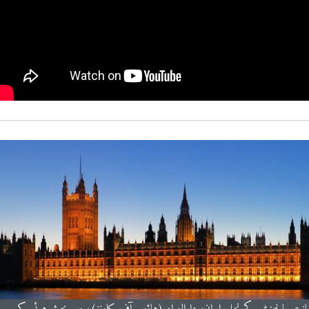
 برطانوی پارلیمنٹ کے نچلے ایوان، دارالعوام (ہاؤس آف کامنز)، میں بحث ہوئی کہ