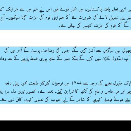
ھی انہی تعلیم یافتہ پاکستانیوں میں شمار ہوتے ہیں اس لیے ہم میں سے ہر ایک کو
لے یہی تبدیلی لانے کی ضرورت ہے کہ ہم اپنی قوم کی عزت کرنا سیکھیں۔ آج
ں گے کہ قوم کی عزت کیسے کی جاتی ہے۔
چھوٹی سی سرگرمی سے آغاز کریں گے، جس کی وضاحت پوسٹ کے آخر میں کی
آپ اسکرول ڈاؤن نہیں کریں گے بلکہ صبر کے ساتھ پوری قسط پڑھنے کے بعد وہاں
شاعر فیاض ہاشمی کے ایک مقبول نغمے کی وجہ سے 1944 میں نوجوان گلوکار طلعت محمود پہلی دفعہ
چے اور ہر خاص و عام کی آنکھ کا تارا بن گئے۔ نغمہ ہے، "تصویر تیری دل مرا بہل
تے ہوئے فیصلہ کیجیے کہ شاعر کے لیے محبوب کی تصویر کیوں کافی نہیں ہے۔