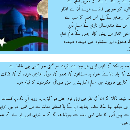
نے یہ طے کیا ہے کہ مغربی تعلیم سے
الوں کو جو بھی فائدے ہوئے اُن سے انکار
لیکن برصغیر کے لیے اس تعلیم کا سب سے
 اس نے ہندوستانی تاریخ کے مسلم دَورِ
ی انداز میں پیش کیا، جس کے نتائج تعلیم
ندوؤں اور مسلمانوں میں علیحدہ علیحدہ
۔
 نتیجہ یہ نکلا کہ انہیں ایسی ہر چیز سے نفرت ہو گئی جو کسی بھی لحاظ سے
 کی یاد دلائے، خواہ یہ مسلمانوں کی تعمیر کی ہوئی عمارتیں ہوں، اُن کی ثقافت
لم اکثریتی صوبوں میں مسلم اکثریت پر مبنی صوبائی حکومتوں کا قیام ہو۔
ں یہ نتیجہ نکلا کہ ان کی نظر میں اپنی قوم حقیر ہو گئی۔ یہ رویہ آج تک پاکستان،
 میں دیکھا جا سکتا ہے۔ چنانچہ آج کے پاکستانی معاشرے میں ہمیں جو بھی خرابی
 پہلے اُس کا تعلق اِسی بات سے جوڑنا ہو گا کہ یہ خرابی اس لیے ہے کہ ہم
 ہیں۔