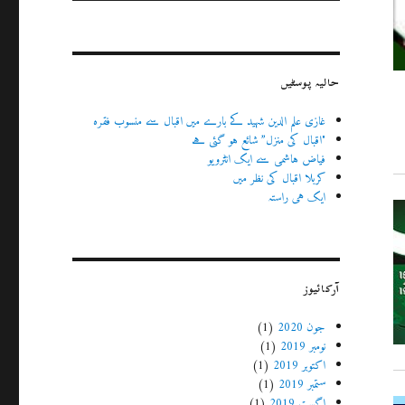
حالیہ پوسٹیں
غازی علم الدین شہید کے بارے میں اقبال سے منسوب فقرہ
"اقبال کی منزل” شائع ہو گئی ہے
فیاض ہاشمی سے ایک انٹرویو
کربلا اقبال کی نظر میں
ایک ہی راستہ
آرکائیوز
جون 2020
(1)
نومبر 2019
(1)
اکتوبر 2019
(1)
ستمبر 2019
(1)
اگست 2019
(1)