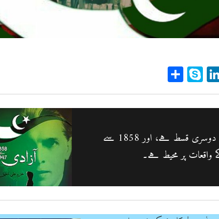
Sh
Sk
Li
ar
yp
n
e
e
ke
dI
n
p
” کی دوسری قسط ہے، اور 1858 سے