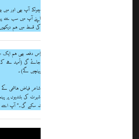
چونکہ آپ بھی اور میں ب
اپنے آپ میں سب سے پہ
کی قسط میں ہم دیکھی
اِس دفعہ بھی ہم ایک 
جائے گی (اُمید ہے کہ 
پہنچیں گے)۔
شہرت کی بلندیوں پر پہن
نہ سکے گی۔” آپ اسے سن