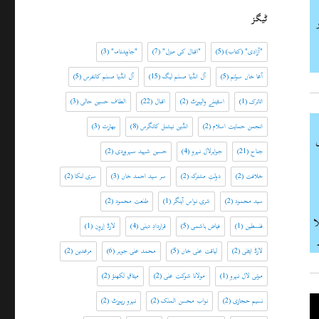
ٹیگز
"آزادی" (کتاب)
(5)
"اقبال کی منزل"
(7)
"جاویدنامہ"
(3)
آغا خاں سوئم
(5)
آل انڈیا مسلم لیگ
(15)
آل انڈیا مسلم کانفرس
(5)
اتاترک
(1)
اسٹینلے والپورٹ
(2)
اقبال
(22)
الطاف حسین حالی
(3)
انجمن حمایت اسلام
(2)
انڈین نیشنل کانگرس
(8)
بھارت
(3)
جناح
(21)
جواہرلال نہرو
(4)
حسین شہید سہروردی
(2)
خلافت
(2)
دولتِ مشترکہ
(2)
سر سید احمد خاں
(3)
سری لنکا
(2)
سید محمود
(2)
شری نواس آینگر
(1)
طلعت محمود
(2)
ا
فلسطین
(1)
فیاض ہاشمی
(5)
قراردادِ دہلی
(4)
لارڈ اِروِن
(1)
لارڈ ایٹلی
(2)
لیاقت علی خاں
(5)
محمد علی جوہر
(6)
مرغدین
(2)
موتی لال نہرو
(1)
مولانا شوکت علی
(2)
میثاقِ لکھنؤ
(2)
نسیم حجازی
(2)
نواب محسن الملک
(2)
نہرو رپورٹ
(2)