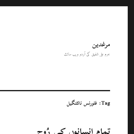
مرغدین
خرم علی شفیق کی اُردو ویب سائٹ
Tag:
فلورنس نائٹنگیل
تمام انسانوں کی رُوح