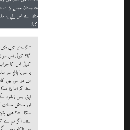
ہندوستان جیسے بڑے علا
منافی ہے اس لیے یہ ملک
کہا:
"انگلستان کب تک 
گا؟ کوئی اِس سوال 
کوئی اس کا جواب 
یا سو یا پانچ سو 
میں ذرا سی بھی کام
ہے کہ اتنا بڑا ملک
اپنی بیس زبانوں ک
اور مستقل سلطنت کی
سکتا ہے؟ مجھے یقین
ہے۔ اگر ہم نے ک
میں ناکام رہیں گے۔ 