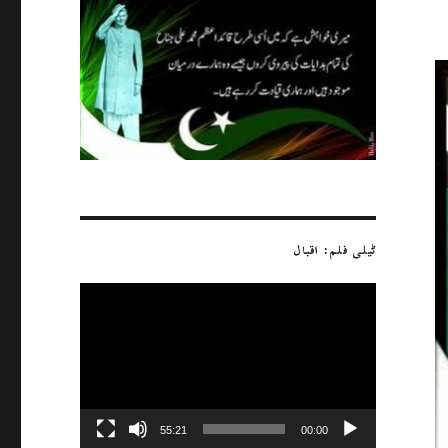
ٹیلی فلم: اقبال
ویڈیو
پلیئر
55:21
00:00