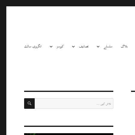
بلاگ
سلسلے
تصانیف
کورسز
انگریزی سائٹ
تلاش
تلاش
کریں: