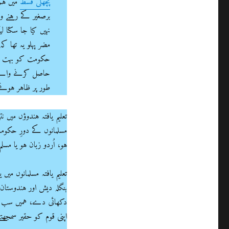
پچھلی قسط
میں ہم 
برصغیر کے رہنے و
نہیں کیا جا سکتا 
مضر پہلو یہ تھا کہ
حکومت کو بہت منف
حاصل کرنے والے ہ
طور پر ظاہر ہوئے
تعلیم یافتہ ہندوؤں میں
مسلمانوں کے دورِ حکومت
ہو، اُردو زبان ہو یا مس
تعلیم یافتہ مسلمانوں می
بنگلہ دیش اور ہندوستان
دکھائی دے، ہمیں سب سے
اپنی قوم کو حقیر سمجھتے