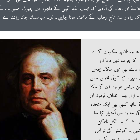
قے اور وہاں کی آبادی کو ایسٹ انڈیا کمپنی کے ہاتھوں میں چھوڑنا جمہوریت ک
 براہِ راست تاجِ برطانیہ کے ماتحت ہونا چاہیے۔ لبرل سیاستداں جان برائٹ نے
ہندوستان پر حکومت کرے
کا جواب نہیں دیتا اور
دے بھی نہیں سکتا۔ پچاس
سال سہی، کیا کوئی شخص جس
ن سینس ہو وہ یقین کر سکتا
، اپنی بیس مختلف قوموں اور
ے ساتھ کبھی بھی ایک متحدہ
 حدود میں اُستوار کیا جا
 ہے کہ یہ بالکل ناممکن
بھی یہ کوشش کی تو اس
اور ہم پابند ہیں کہ اِسی