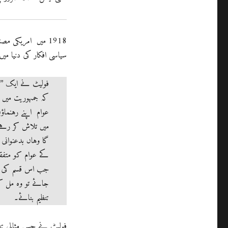
1918 میں امریکی 
سیاسی افکار کی دنیا می
فولیٹ نے ایک ’’ن
کہ جمہوریت میں 
عوام اپنے رہنماؤ
میں تلاش کر رہے
گا وہاں بدعنوانی
کے عوام کو متفقہ
جب اس قسم کی مح
جائے تو وہ مل ک
تنظیم بنائے۔
فولیٹ نے جس مثالی تنظ