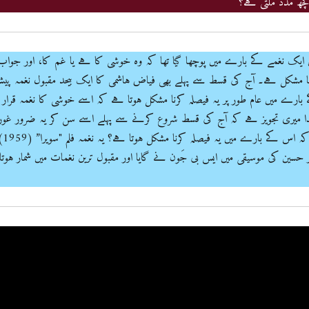
چھ مدد ملتی ہے؟
یک نغمے کے بارے میں پوچھا گیا تھا کہ وہ خوشی کا ہے یا غم کا، اور جواب
کرنا مشکل ہے۔ آج کی قسط سے پہلے بھی فیاض ہاشمی کا ایک بیحد مقبول نغمہ پی
ارے میں عام طور پر یہ فیصلہ کرنا مشکل ہوتا ہے کہ اسے خوشی کا نغمہ قرار
ٰذا میری تجویز ہے کہ آج کی قسط شروع کرنے سے پہلے اسے سن کر یہ ضرور غور
کیجیے کہ کیا وجہ ہے کہ اس کے بارے میں یہ فیصلہ ک
 حسین کی موسیقی میں ایس بی جَون نے گایا اور مقبول ترین نغمات میں شمار ہوتا