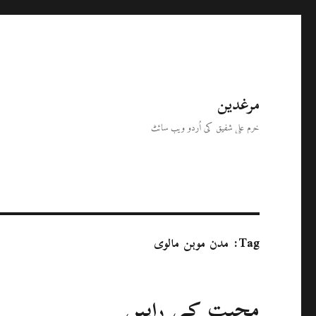
مرغدین
خرم علی شفیق کی اُردو ویب سائٹ
Tag:
مدن موہن مالوی
محبت کی راہیں