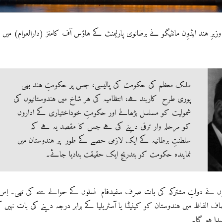
ست 1917 کو وزیرِ ہند ایڈوِن مانٹیگو نے برطانوی پارلیمنٹ کے ہاؤس آف کامنز (دارالعوام) میں
ملک معظم کی حکومت کی پالیسی، جس پر حکومتِ ہند بھی
پوری طرح کاربند ہے، انتظامیہ کی ہر شاخ میں ہندوستانیوں کی
شمولیت کو مسلسل بڑھانے اور حکومتِ خوداختیاری کے اداروں
کو مرحلہ وار ترقی دینے کی ہے جس کا مقصد یہ ہے کہ
سلطنتِ برطانیہ کے ایک لازمی حصے کے طور پر ہندوستان میں
نمایندہ حکومت کو بتدریج ایک حقیقت بنادیا جائے۔
انوں نے دولتِ مشترکہ کی بات صرف سفیدفام نسلوں کے حوالے سے کی تھی۔ اِس
ف الفاظ میں ہندوستان کو کینیڈا یا آسٹریلیا کے برابر درجہ دینے کی بات نہیں ک
دا ہو گیا۔