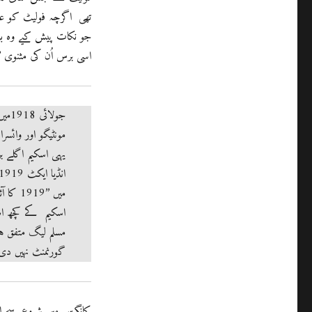
تھی اگرچہ فولیٹ کو علم
اسی برس اُن کی مثنوی ’ر
جولا
مونٹیگو اور وائس
یہی اسکیم اگلے ب
میں ’’9
اسکیم کے کچھ اص
مسلم لیگ متفق ہ
گورنمنٹ نہیں دی
کانگرس میں شروع سے اع