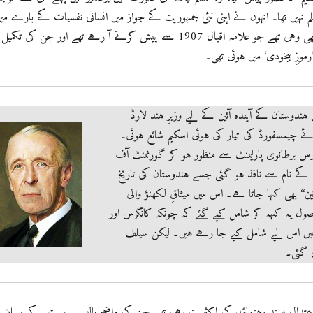
 نہیں تھا۔ انہوں نے اپنی نئی جمہوریت کے جواز میں انسانی نفسیات کے بارے می
جو نکات پیش کیے وہ بھی وہی تھے جو علامہ اقبال 1907 سے پیش کرتے آ رہے تھے اور جن کی تکمیل
موزِ بیخودی‘ میں ہوئی تھی۔
ئی 1918میں ہندوستان کے آیندہ آئین کے لیے وزیرِ ہند لارڈ
رائے چیمسفورڈ کی تیار کی ہوئی اسکیم شائع ہوئی۔
رس برطانوی پارلیمنٹ سے منظور ہو کر گورنمنٹ آف
انڈیا ایکٹ 1919 کے نام سے نافذ ہو گئی جسے ہندوستان کی تاریخ
191 کا آئین‘‘ بھی کہا جاتا ہے۔ اس میں میثاقِ لکھنؤ والی
ول یہ کہہ کر شامل کیے گئے کہ چونکہ کانگرس اور
یں اس لیے شامل کیے جا رہے ہیں۔ لیکن سیلف
 گئی۔
تدال پسند رہنماؤں کی اکثریت رہی تھی جن کی واضح پالیسی یہی تھی کہ سیلف