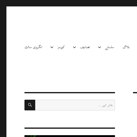
بلاگ
سلسلے
تصانیف
کورسز
انگریزی سائٹ
تلاش
تلاش
کریں: