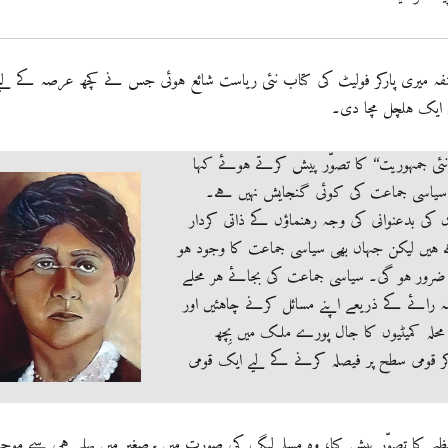
مصنفہ میری پارکر فولیٹ کی کتاب نئی ریاست شائع ہوئی جس نے کچھ عرصہ کے لی
ں ایک ہلچل مچا دی۔
ئی جمہوریت‘‘ کا تصوّر پیش کرتے ہوئے کہا
سیاسی جماعت کی کوئی گنجایش نہیں ہے۔
ں کی بدعنوانی کی وجہ رہنماؤں کے ذاتی کردار
 ہیں لیکن جہاں بھی سیاسی جماعت کا وجود ہو
 ضرور ہو گی۔ سیاسی جماعت کی بجائے ہر محلے
 رائے کے ذریعے اپنے مسائل کرنے چاہئیں اور
لہ کمیٹیوں کا جال پورے ملک میں بِچھ
ر قومی سطح پر فیصلہ کرنے کے لیے ایک قومی
یم کا تصوّر پیش کیا، وہ مسلم لیگ کی صورت میں برصغیر میں پہلے ہی سے موجو