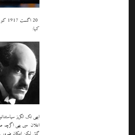
20 اگ
کہا:
ابھی تک انگریز سیاستد
اعلان میں بھی اگرچہ صا
گئی لیکن امکان ضرور پی