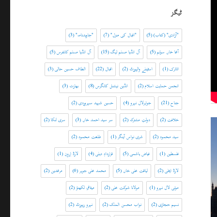
ٹیگز
"آزادی" (کتاب)
(5)
"اقبال کی منزل"
(7)
"جاویدنامہ"
(3)
آغا خاں سوئم
(5)
آل انڈیا مسلم لیگ
(15)
آل انڈیا مسلم کانفرس
(5)
اتاترک
(1)
اسٹینلے والپورٹ
(2)
اقبال
(22)
الطاف حسین حالی
(3)
انجمن حمایت اسلام
(2)
انڈین نیشنل کانگرس
(8)
بھارت
(3)
جناح
(21)
جواہرلال نہرو
(4)
حسین شہید سہروردی
(2)
خلافت
(2)
دولتِ مشترکہ
(2)
سر سید احمد خاں
(3)
سری لنکا
(2)
سید محمود
(2)
شری نواس آینگر
(1)
طلعت محمود
(2)
فلسطین
(1)
فیاض ہاشمی
(5)
قراردادِ دہلی
(4)
لارڈ اِروِن
(1)
لارڈ ایٹلی
(2)
لیاقت علی خاں
(5)
محمد علی جوہر
(6)
مرغدین
(2)
موتی لال نہرو
(1)
مولانا شوکت علی
(2)
میثاقِ لکھنؤ
(2)
نسیم حجازی
(2)
نواب محسن الملک
(2)
نہرو رپورٹ
(2)