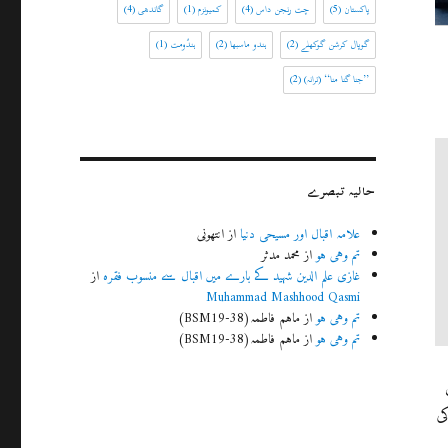
پاکستان
(5)
چت رنجن داس
(4)
کمیونزم
(1)
گاندھی
(4)
گوپال کرشن گوکھلے
(2)
ہندو ماسبھا
(2)
ہندُومت
(1)
’’جنا گنا منا‘‘ (ترانہ)
(2)
حالیہ تبصرے
علامہ اقبال اور مسیحی دنیا
از
انتھونی
تم وہی ہو
از
محمد مدثر
غازی علم الدین شہید کے بارے میں اقبال سے منسوب فقرہ
از
Muhammad Mashhood Qasmi
تم وہی ہو
از
ماہم فاطمہ(BSM19-38)
تم وہی ہو
از
ماہم فاطمہ(BSM19-38)
ی