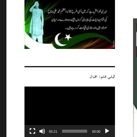
ٹیلی فلم: اقبال
ویڈیو
پلیئر
55:21
00:00