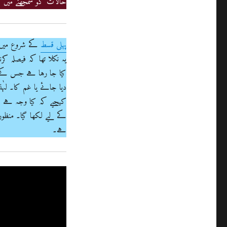
حالات کو سمجھنے میں ک
پہلی قسط
کے شروع میں ا
یہ نکلا تھا کہ فیصلہ 
کیا جا رہا ہے جس کے ب
دیا جائے یا غم کا۔ لہ
کے لیے لکھا گیا۔ منظور
ہے۔