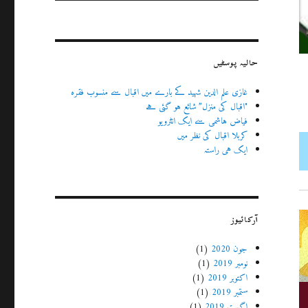
حالیہ پوسٹیں
غازی علم الدین شہید کے بارے میں اقبال سے منسوب فقرہ
"اقبال کی منزل” شائع ہو گئی ہے
فیاض ہاشمی سے ایک انٹرویو
کربلا اقبال کی نظر میں
ایک ہی راستہ
آرکائیوز
جون 2020
(1)
نومبر 2019
(1)
اکتوبر 2019
(1)
ستمبر 2019
(1)
اگست 2019
(1)