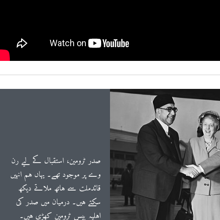
صدر ٹرومین، استقبال کے لیے رن
وے پر موجود تھے۔ یہاں ہم انہیں
قائدملت سے ہاتھ ملاتے دیکھ
سکتے ہیں۔ درمیان میں صدر کی
اہلیہ بیس ٹرومین کھڑی ہیں۔