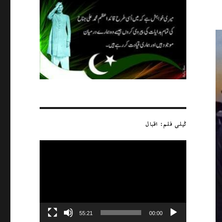
ٹیلی فلم: اقبال
ویڈیو
پلیئر
55:21
00:00