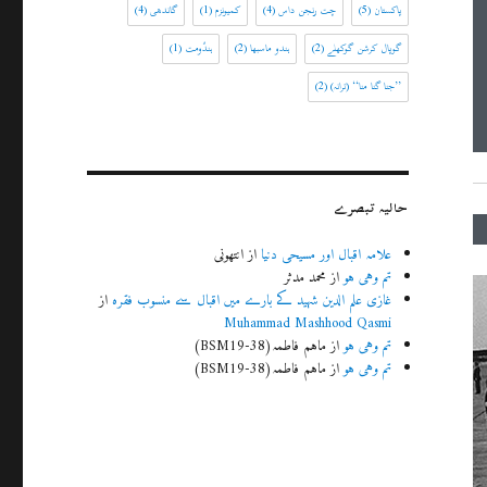
پاکستان
(5)
چت رنجن داس
(4)
کمیونزم
(1)
گاندھی
(4)
گوپال کرشن گوکھلے
(2)
ہندو ماسبھا
(2)
ہندُومت
(1)
’’جنا گنا منا‘‘ (ترانہ)
(2)
حالیہ تبصرے
علامہ اقبال اور مسیحی دنیا
از
انتھونی
تم وہی ہو
از
محمد مدثر
غازی علم الدین شہید کے بارے میں اقبال سے منسوب فقرہ
از
Muhammad Mashhood Qasmi
تم وہی ہو
از
ماہم فاطمہ(BSM19-38)
تم وہی ہو
از
ماہم فاطمہ(BSM19-38)