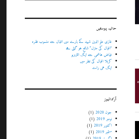
حالیہ پوسٹیں
غازی علم الدین شہید کے بارے میں اقبال سے منسوب فقرہ
"اقبال کی منزل” شائع ہو گئی ہے
فیاض ہاشمی سے ایک انٹرویو
کربلا اقبال کی نظر میں
ایک ہی راستہ
آرکائیوز
جون 2020
(1)
نومبر 2019
(1)
اکتوبر 2019
(1)
ستمبر 2019
(1)
اگست 2019
(1)