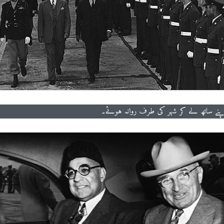
اپنے ساتھ لے کر شہر کی طرف روانہ ہوئے۔