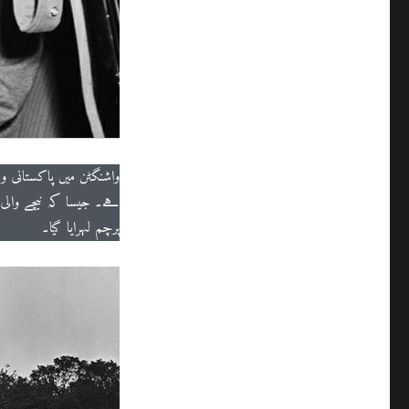
واشنگٹن میں پاکستانی وف
ہے۔ جیسا کہ نیچے والی 
پرچم لہرایا گیا۔