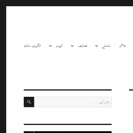
بلاگ
سلسلے
تصانیف
کورسز
انگریزی سائٹ
تلاش
تلاش
کریں: