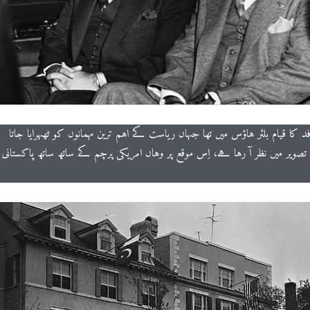
د کا قیام بلئر ہاؤس میں تھا جہاں ریاست کے اہم ترین مہمانوں کو ٹھہرایا جاتا
تصویر میں نظر آ رہا ہے، اِس موقع پر وہاں امریکی پرچم کے ساتھ ساتھ پاکستانی