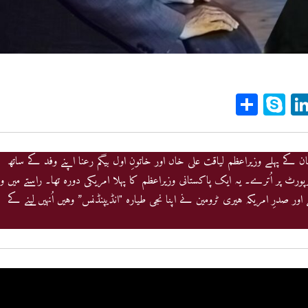
Sh
Sk
Li
ar
yp
n
e
e
ke
dI
و پاکستان کے پہلے وزیراعظم لیاقت علی خاں اور خاتونِ اول بیگم رعنا اپنے وفد کے ساتھ
رٹ پر اُترے۔ یہ ایک پاکستانی وزیراعظم کا پہلا امریکی دورہ تھا۔ راستے میں وہ
n
p
 اور صدرِ امریکہ ہیری ٹرومین نے اپنا نجی طیارہ "انڈیپنڈنس” وہیں اُنہیں لینے کے