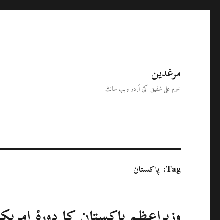
مرغدین
خرم علی شفیق کی اُردو ویب سائٹ
Tag:
پاکستان
وزیراعظم پاکستان کا دورۂ امریکہ