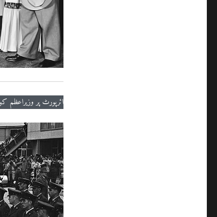
ائرپورٹ پر وزیراعظم کو