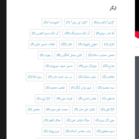
ٹیگز
"آزادی" (کتاب)
(5)
"اقبال کی منزل"
(7)
"جاویدنامہ"
(3)
آغا خاں سوئم
(5)
آل انڈیا مسلم لیگ
(15)
آل انڈیا مسلم کانفرس
(5)
اتاترک
(1)
اسٹینلے والپورٹ
(2)
اقبال
(22)
الطاف حسین حالی
(3)
انجمن حمایت اسلام
(2)
انڈین نیشنل کانگرس
(8)
بھارت
(3)
جناح
(21)
جواہرلال نہرو
(4)
حسین شہید سہروردی
(2)
خلافت
(2)
دولتِ مشترکہ
(2)
سر سید احمد خاں
(3)
سری لنکا
(2)
سید محمود
(2)
شری نواس آینگر
(1)
طلعت محمود
(2)
فلسطین
(1)
فیاض ہاشمی
(5)
قراردادِ دہلی
(4)
لارڈ اِروِن
(1)
لارڈ ایٹلی
(2)
لیاقت علی خاں
(5)
محمد علی جوہر
(6)
مرغدین
(2)
موتی لال نہرو
(1)
مولانا شوکت علی
(2)
میثاقِ لکھنؤ
(2)
نسیم حجازی
(2)
نواب محسن الملک
(2)
نہرو رپورٹ
(2)