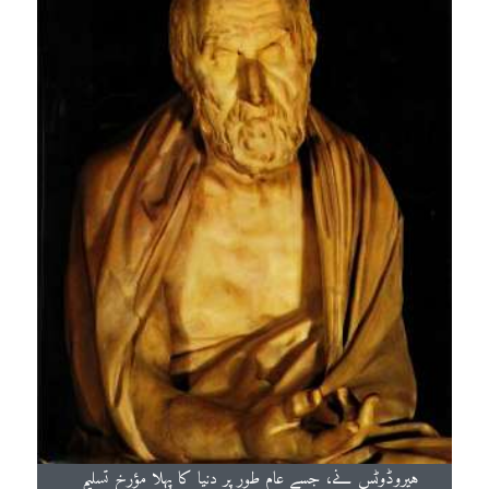
ہیروڈوٹس نے، جسے عام طور پر دنیا کا پہلا مؤرخ تسلیم