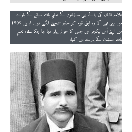
علامہ اقبال کی رائے بھی مسلمانوں کے تعلیم یافتہ طبقے کے بارے
میں یہی تھی کہ وہ اپنی قوم کو حقیر سمجھنے لگے ہیں۔ اپریل 1909
میں اپنے اُس لیکچر میں جس کا حوالہ پہلے دیا جا چکا ہے، تعلیم
یافتہ مسلمان کے بارے میں کہا: