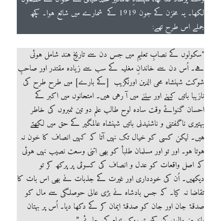
لکھا۔ یہ مخزن کے جون 1919 کے شمارے میں شائع ہوا۔ کچھ
جملے اس طرح تھے:
"سکولوں کے نصابِ تعلیم میں جس دن سے تاریخِ ہند شامل ہوئی
ہے۔ اُس دن سے خاندانِ مغلیہ کے سب سے زیادہ مقتدر اور صاحبِ
شوکت شہنشاہ محی الدین اورنگزیب [کے بارے] میں طرح طرح کی
نازیبا باتیں کہنے اور سننے میں آ رہی ہیں۔ امتحانوں میں اکبر کے
احسان گنواتے وقت سادہ لوح طالب علم دو تین نمبروں کی خاطر
بہتیری ناگفتنی و ناشنیدنی باتیں شہنشاہ عالمگیر کے حق میں لکھتے
ہیں۔ لیکن کسی کو خیال تک نہیں آتا کہ کہیں انصاف کا خون نہ
ہوتا ہو۔ اور تو اور مسلمان طلبأ کو بھی اتنی وسعت نصیب نہیں ہوئی
کہ اصل واقعات کو عدل و انصاف کی کسوٹی پر پرکھ کر تو
دیکھیں۔ اُن کی خودداری اور غیرت کے جذبات نے بھی اس بات کا
تقاضا نہ کیا۔ کہ جس بادشاہ نے بڑی عالی حوصلگی سے مال کو
صدقۂ جان اور جان کو صدقۂ ایمان کر کے دکھا دیا۔ اُس پر بہتان
باندھنے والوں کی کچھ تو روک تھام کی جائے۔”