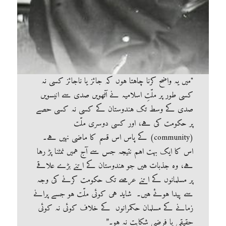
"میں یہ واضح کرنا چاہتا ہوں کہ جائز یا ناجائز کسی نہ
کسی طور پر ملّتِ اسلامیہ نے آٹھویں صدی سے انیسویں
صدی کے وسط تک ہندوستان کے کسی نہ کسی حصے
پر حکومت کی ہے، اور کسی دوسری ملّت
(community) کے پاس اس قسم کا ماضی نہیں ہے۔
اس کا ایک بہت اہم نتیجہ جس سے آج ہمیں نمٹنا پڑ رہا
ہے، وہ جذبات ہیں جو ہندوستان کے اتنے بڑے علاقے
پر مسلمانوں کے اتنے عرصے تک حکومت کرنے کی وجہ
سے پیدا ہوئے ہیں۔ شاید ہی کوئی ملّت ہو جسے پرانے
زمانے کے مسلمان حکمرانوں کے خلاف کوئی نہ کوئی
حقیقی یا فرضی شکایت نہ ہو۔”