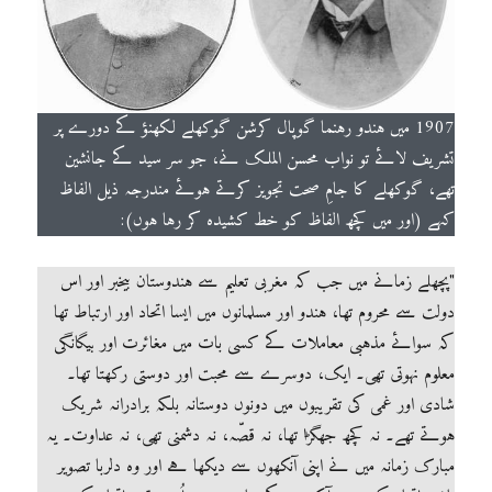
1907 میں ہندو رہنما گوپال کرشن گوکھلے لکھنؤ کے دورے پر
تشریف لائے تو نواب محسن الملک نے، جو سر سید کے جانشین
تھے، گوکھلے کا جامِ صحت تجویز کرتے ہوئے مندرجہ ذیل الفاظ
کہے (اور میں کچھ الفاظ کو خط کشیدہ کر رہا ہوں):
"پچھلے زمانے میں جب کہ مغربی تعلیم سے ہندوستان بیخبر اور اس
دولت سے محروم تھا، ہندو اور مسلمانوں میں ایسا اتحاد اور ارتباط تھا
کہ سوائے مذہبی معاملات کے کسی بات میں مغائرت اور بیگانگی
معلوم نہوتی تھی۔ ایک، دوسرے سے محبت اور دوستی رکھتا تھا۔
شادی اور غمی کی تقریبوں میں دونوں دوستانہ بلکہ برادرانہ شریک
ہوتے تھے۔ نہ کچھ جھگڑا تھا، نہ قصّہ، نہ دشمنی تھی، نہ عداوت۔ یہ
مبارک زمانہ میں نے اپنی آنکھوں سے دیکھا ہے اور وہ دلربا تصویر