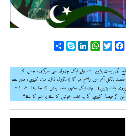
Sh
Sk
Li
W
T
Fa
ar
yp
n
ha
wi
ce
e
e
ke
ts
tt
bo
dI
A
er
ok
آج کی پوسٹ پڑھنے سے پہلے ایک چھوٹی سی سرگرمی، جس کا
مقصد بالکل آخر میں واضح ہو گا (اسکرول ڈاؤن مت کیجیے، صبر سے
n
pp
پوری بات پڑھیے)۔ یہاں ایک مشہور نغمہ پیش کیا جا رہا ہے۔ اِسے
سُن کر فیصلہ کیجیے کہ یہ نغمہ خوشی کا ہے یا غم کا ہے؟