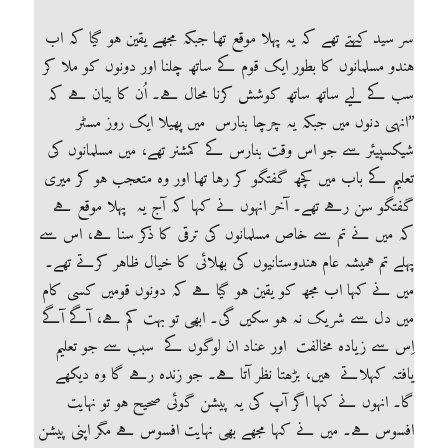
سر سید کہتے تھے کہ یہ پہلا موقع تھا جبکہ مجھے یقین ہو گیا کہ اب
ہندو مسلمانوں کا بطور ایک قوم کے ساتھ چلنا اور دونوں کو ملا کر
سب کے لیے ساتھ ساتھ کوشش کرنا محال ہے۔ اُن کا بیان ہے کہ
’’انہی دنوں میں جبکہ یہ چرچا بنارس میں پھیلا ایک روز مسٹر
شیکسپیئر سے جو اس وقت بنارس کے کمشنر تھے، میں مسلمانوں کی
تعلیم کے باب میں کچھ گفتگو کر رہا تھا اور وہ متعجب ہو کر میری
گفتگو سن رہے تھے۔ آخر انہوں نے کہا کہ آج یہ پہلا موقع ہے
کہ میں نے تم سے خاص مسلمانوں کی ترقی کا ذکر سنا ہے، اس سے
پہلے تم ہمیشہ عام ہندوستانیوں کی بھلائی کا خیال ظاہر کرتے تھے۔
میں نے کہا اب مجھ کو یقین ہو گیا ہے کہ دونوں قومیں کسی کام
میں دل سے شریک نہ ہو سکیں گی۔ ابھی تو بہت کم ہے، آگے آگے
اِس سے زیادہ مخالفت اور عناد ان لوگوں کے سبب سے جو تعلیم
یافتہ کہلاتے ہیں، بڑھتا نظر آتا ہے۔ جو زندہ رہے گا وہ دیکھے
گا۔ انہوں نے کہا اگر آپ کی یہ پیشن گوئی صحیح ہو تو نہایت
افسوس ہے۔ میں نے کہا مجھے بھی نہایت افسوس ہے مگر اپنی پیشن