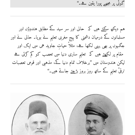
گوئی پر مجھے پورا یقین ہے۔‘‘
ہم دیکھ سکتے ہیں کہ حالی اور سر سید کے مطابق ہندوؤں اور
مسلمانوں کے درمیان دشمنی کا بِیج مغربی تعلیم نے بویا۔ حالی نے اور
جگہوں پر بھی یہی لکھا ہے، مثلاً حیاتِ جاوید ہی میں ایک اور
مقام پر لکھتے ہیں کہ تعلیم ساری دنیا میں تعصب کو کم کرتی ہے
لیکن ہندوستان میں ’’برخلاف تمام دنیا کے، مذہبی اور قومی تعصبات
ترقیٔ تعلیم کے ساتھ روز بروز بڑھتے جاتے ہیں۔‘‘