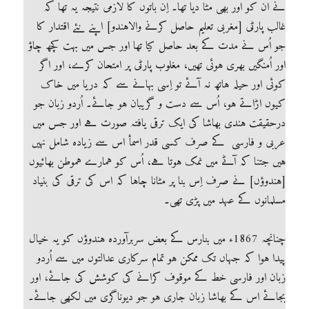
نے ان کو اور بھی مٹا دیا تھا۔ اِن باتوں کا لازمی نتیجہ یہ تھا کہ
غالب پارٹی [مغربی تعلیم حاصل کرنے والاہندو] اپنے نئے اقتدار کا
جو اُس نے مدت کے بعد حاصل کیا تھا اور جس میں بہت کچھ چاؤ
اور اُمنگیں بھری ہوئی تھیں، مغلوب پارٹی پر امتحان کرے، اور اگر
کوئی اور حیلہ ہاتھ نہ آئے تو اِسی بہانے سے کہ دریا میں خاک
کیوں اڑاتے ہو، اُس سے دست و گریبان ہو جائے۔ اُردو زبان جو
درحقیقت ہندی بھاشا کی ایک ترقی یافتہ صورت ہے اور جس میں
عربی و فارسی کے صرف کسی قدر اسمأ اس سے زیادہ شامل نہیں
ہیں جتنا کہ آٹے میں نمک ہوتا ہے، اُس کو ہمارے ہموطن بھائیوں
[ہندوؤں] نے صرف اِس بنا پر مٹانا چاہا کہ اس کی ترقی کی بنیاد
مسلمانوں کے عہد میں پڑی تھی۔
چنانچہ 1867ء میں بنارس کے بعض سربرآوردہ ہندوؤں کو یہ خیال
پیدا ہوا کہ جہاں تک ممکن ہو تمام سرکاری عدالتوں میں سے اُردو
زبان اور فارسی خط کے موقوف کرانے کی کوشش کی جائے، اور
بجائے اس کے بھاشا زبان جاری ہو جو دیوناگری میں لکھی جائے۔