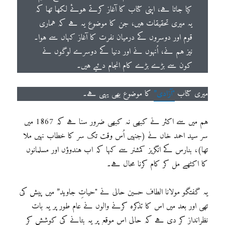
کیا جاتا ہے، اپنی کتاب کا آغاز کرتے ہوئے لکھا تھا کہ
یہ میری تحقیقات ہیں، جن کا موضوع یہ ہے کہ ہماری
قوم اور دوسروں کے درمیان نفرت کا آغاز کہاں سے ہوا۔
نیز ہم نے، اُنہوں نے اور دنیا کے دوسرے لوگوں نے
کون سے بڑے بڑے کام انجام دئیے ہیں۔
میری کتاب
"آزادی”
کا موضوع بھی یہی ہے۔
ہم میں سے اکثر نے کبھی نہ کبھی ضرور سنا ہے کہ 1867 میں
سر سید احمد خاں نے (جنہیں اُس وقت تک سر کا خطاب نہیں ملا
تھا)، بنارس کے انگریز کمشنر سے کہا کہ اب ہندوؤں اور مسلمانوں
کا اکٹھے مل کر کام کرنا محال ہے۔
یہ گفتگو مولانا الطاف حسین حالی نے "حیاتِ جاوید” میں پیش کی
تھی اور بعد میں اس کا تذکرہ کرنے والوں نے عام طور پر یہ بات
نظرانداز کر دی ہے کہ حالی اس موقع پر یہ بتانے کی کوشش کر