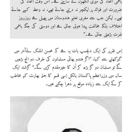
باہمی اتحاد کی میری آنکھوں کے سامنے ہے۔ اُس وقت اتحاد کی
ضرورت اور فوائد پر لیکچر نہ دئیے جاتے تھے، نہ وعظ کہے جاتے
تھے۔ لیکن جب سے مغربی تعلیم ہندوستان میں پھیلی ہے روزبروز
اختلاف بلکہ مخالفت پیدا ہوتی جاتی ہے اور دوستی کی جگہ باہمی
نفرت بڑھتی جاتی ہے۔”
اِس تقریر کی ایک دلچسپ بات یہ ہے کہ محسن الملک نےآخر میں
گوکھلے سے کہا، ’’اگر ہندو بھائی مسلمانوں کی طرف دو انچ بڑھیں
گے تو مسلمان دو گز بڑھ کر اُن کا خیرمقدم کریں گے۔‘‘ گزشتہ ایک
سال میں وزیراعظم پاکستان بالکل اِسی قسم کا جملہ بھارت کو مخاطب
کر کے ایک سے زیادہ موقع پر دُہرا چکے ہیں۔