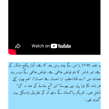
یہ نغمہ 1940 یا اس کے چند برس بعد کا ہے۔ آواز پنکج ملک کی
ہے، اور شاعر کا نام فیاض ہاشمی ہے۔ فیاض ہاشمی کے دوسرے
نغمات میں "اے قائداعظم، ترا احسان ہے احسان”، "ہم بھول گئے
ہر بات مگر تیرا پیار نہیں بھولے” اور "آج جانے کی ضد نہ کرو”
شامل ہیں۔ تحریکِ پاکستان کے ساتھ اُن کی نظریاتی وابستگی بہت
گہری تھی۔