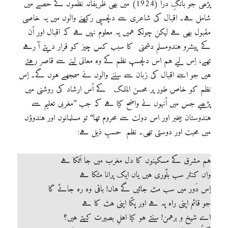
پڑھی جو بانگِ درا (1924) میں بھی ظریفانہ نظموں کے حصے میں
شامل ہے۔ اقبال کی شاعری سے دلچسپی رکھنے والوں میں یہ خاصی
مقبول بھی ہے لیکن چونکہ ہمیں یہ معلوم نہیں ہے کہ اقبال اور اُن
کے پیشرو ہندومسلم دشمنی کا سبب کس چیز کو قرار دیتے آ رہے
تھے، اِس لیے ہم اس دلچسپ نظم کے وہ معانی لینے سے قاصر رہتے
ہیں جو اسے اقبال کی زبان سے سننے والوں نے سمجھے ہوں گے۔ اِس
نظم کو خاص طور پر محسن الملک کے اُس ارشاد کی روشنی میں
پڑھیے جس میں اُنہوں نے واضح کیا ہے کہ جب ’’مغربی تعلیم سے
ہندوستان بیخبر اور اس دولت سے محروم تھا‘‘ تو مسلمانوں اور ہندوؤں
میں محبت اور دوستی تھی۔ نظم حسبِ ذیل ہے:
ہم مشرق کے مسکینوں کا دل مغرب میں جا اَٹکا ہے
واں کنٹر سب بلّوری ہیں یاں ایک پرانا مٹکا ہے
اِس دَور میں سب مٹ جائیں گے ہاں! باقی وہ رہ جائے گا
جو قائم اپنی راہ پہ ہے اور پکّا اپنی ہٹ کا ہے
اے شیخ و برہمن! سنتے ہو کیا اہلِ بصیرت کہتے ہیں؟