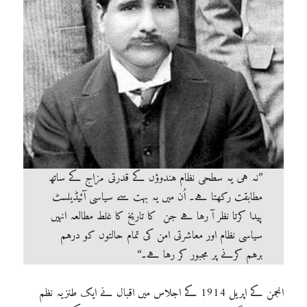
’’نہ ہی یہ سطحی نظام ہندوؤں کے قدرتی مزاج کے ساتھ
مطابقت رکھتا ہے۔ اُن میں یہ بہت سے سیاسی آئیڈیلسٹ
پیدا کرتا نظر آ رہا ہے جن کا تاریخ کا غلط مطالعہ انہیں
سیاسی نظام اور معاشرتی امن کی تمام حالتوں کو درہم
برہم کرنے پر مجبور کر رہا ہے۔‘‘
انجمن کے اپریل 1914 کے اجلاس میں اقبال نے ایک طنزیہ نظم