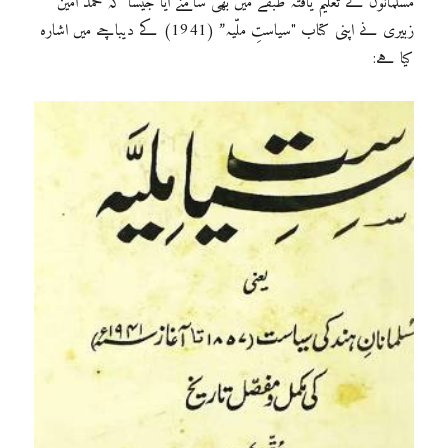
مسلمانوں کے تعلیم یافتہ طبقے میں بھی سامنے آیا جیسا کہ محمد امین
زبیری نے اپنی کتاب "سیاستِ ملّیہ” (1941) کے دیباچے میں اشارہ
کیا ہے: