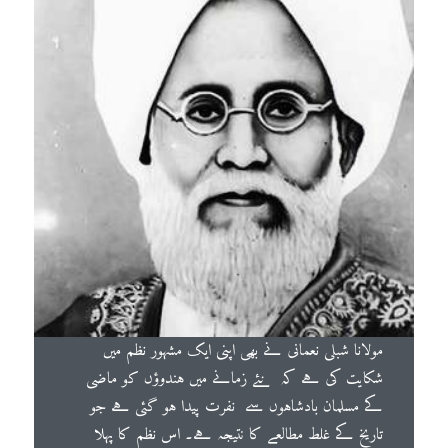
مولانا شبلی نعمانی نے بھی اپنی ایک مشہور نظم میں
شکایت کی ہے کہ نئے زمانے میں ہندوؤں کو ماضی
کے مسلمان بادشاہوں سے نفرت پیدا ہو گئی ہے جو
تاریخ کے غلط مطالعے کا نتیجہ ہے۔ اس نظم کا پہلا