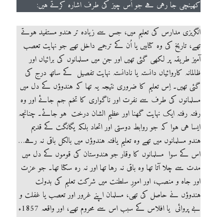
کھینچی جا رہی ہے جو اُس چیز کی طرف اشارہ کرتے ہیں:
انگریزی مدارس کی تعلیم میں، جس سے زیادہ تر ہندو مستفید ہوتے
تھے، تاریخ کی وہ کتابیں یا اُن کے ترجمے داخل تھے جو نہایت تعصب
آمیز طریقہ پر لکھی گئی تھیں اور جن میں مسلمانوں کی برائیاں اور
ظالمانہ کاروائیاں دانستہ یا نادانستہ نہایت تفصیل کے ساتھ درج کی
گئی تھیں۔ اِس تعلیم کا ضروری نتیجہ یہ تھا کہ ہندوؤں کے دل میں
مسلمانوں کی طرف سے نفرت اور ناگواری کا تخم جم جائے اور وہ
رفتہ رفتہ ایک نہایت گھنا اور عظیم الشان درخت ہو جائے۔ چنانچہ
ایسا ہی ہوا کہ جو روابط دوستی اور اتحاد بلکہ یگانگت کے قدیم
ہندو مسلمانوں میں تھے وہ تعلیم یافتہ ہندوؤں میں بالکل باقی نہ رہے…
اس کے سوا مسلمانوں کا وقار جو ہندوستان کی قوموں کے دل میں
مدت سے چلا آتا تھا وہ باقی نہ رہا تھا اور نہ رہ سکتا تھا۔ جو عزت
اور جاہ و منصب، اور امورِ سلطنت میں شرکت تعلیم کی بدولت
ہندوؤں نے حاصل کی تھی، مسلمان اپنے غرور اور تعصب یا غفلت و
بے پروائی یا افلاس کے سبب اس سے محروم تھے، اور واقعہ 1857ء