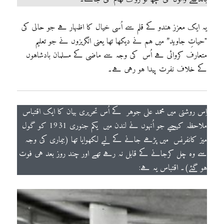
یہ ایک معزز ہندو کے قلم سے اُسی خیال کا اظہار ہے جو حالی کی
"حیاتِ جاوید” میں ہم نے دیکھا تھا یعنی انگریزوں نے جو تعلیم
متعارف کروائی ہے اُس کی وجہ سے ماضی کے مسلمان بادشاہوں
کے خلاف نفرت پیدا ہو رہی ہے۔
اِس روشنی میں محمد علی جوہر کے اُس تحریری بیان کا ایک اقتباس
ملاحظہ کیجیے جو اُنہوں نے لندن میں یکم جنوری 1931 کو گول
میز کانفرنس میں پڑھے جانے کے لیے لکھوایا تھا (بیماری کی وجہ
سے وہ چل کرجانے کے قابل نہ رہے تھے اور چند روز بعد ہی فوت
ہو گئے)۔ اقتباس یہ ہے: