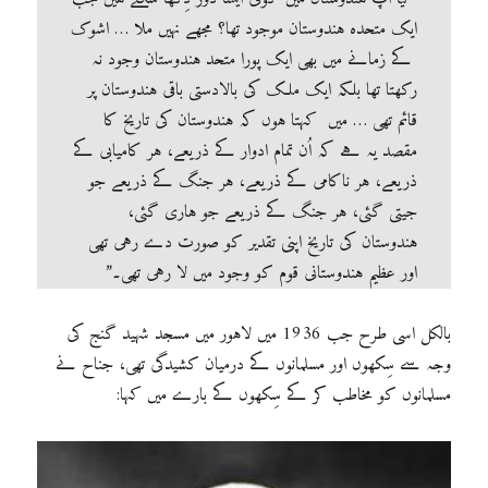
ایک متحدہ ہندوستان موجود تھا؟ مجھے نہیں ملا … اشوک
کے زمانے میں بھی ایک پورا متحد ہندوستان وجود نہ
رکھتا تھا بلکہ ایک ملک کی بالادستی باقی ہندوستان پر
قائم تھی … میں کہتا ہوں کہ ہندوستان کی تاریخ کا
مقصد یہ ہے کہ اُن تمام ادوار کے ذریعے، ہر کامیابی کے
ذریعے، ہر ناکامی کے ذریعے، ہر جنگ کے ذریعے جو
جیتی گئی، ہر جنگ کے ذریعے جو ہاری گئی،
ہندوستان کی تاریخ اپنی تقدیر کو صورت دے رہی تھی
اور عظیم ہندوستانی قوم کو وجود میں لا رہی تھی۔”
بالکل اسی طرح جب 1936 میں لاہور میں مسجد شہید گنج کی
وجہ سے سِکھوں اور مسلمانوں کے درمیان کشیدگی تھی، جناح نے
مسلمانوں کو مخاطب کر کے سِکھوں کے بارے میں کہا: