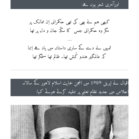
اورآخری شعر یوں ہے:
کبھی ہم نے بھی کی تھی حکمرانی اِن ممالک پر
مگر وہ حکمرانی جس کا سکّہ جان و دل پر تھا
…
تمہیں لے دے کے ساری داستاں میں یاد ہے اِتنا
کہ عالمگیر ہندو کُش تھا۔ ظالم تھا ستمگر تھا
اقبال نے اپریل 1909 میں انجمن حمایت اسلام لاہور کے سالانہ
اجلاس میں جدید نظامِ تعلیم پر تنقید کرتے ہوئے کہا: