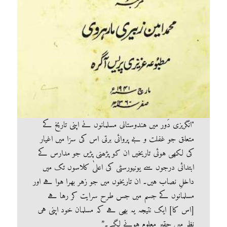
"انگریزی دَور میں ہندوستانی مسلمانوں نے اپنی تاریخ کے
متعلق جو غفلت و بے پروائی برتی اس کی سزا میں اغیار
کی لکھی ہوئی تاریخیں ان کو پڑھنی پڑیں جو مدارس کے
ابتدائی درجوں سے یونیورسٹی کی اعلیٰ کلاسوں تک میں
داخلِ نصاب ہیں۔ ان تاریخوں میں جو زہر بھرا ہوا ہے اور
مسلمانوں کے جسم میں جس طرح سرایت کر رہا ہے
[اس کا] ایک نتیجہ یہ بھی ہے کہ مسلمان خود اپنی ہی
نظر میں حقیر معلوم ہونے لگے۔”