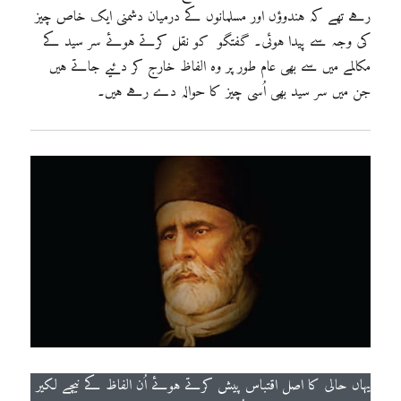
رہے تھے کہ ہندوؤں اور مسلمانوں کے درمیان دشمنی ایک خاص چیز
کی وجہ سے پیدا ہوئی۔ گفتگو کو نقل کرتے ہوئے سر سید کے
مکالمے میں سے بھی عام طور پر وہ الفاظ خارج کر دئیے جاتے ہیں
جن میں سر سید بھی اُسی چیز کا حوالہ دے رہے ہیں۔
یہاں حالی کا اصل اقتباس پیش کرتے ہوئے اُن الفاظ کے نیچے لکیر