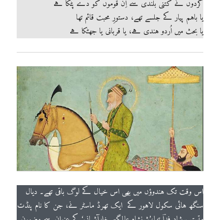
گردُوں نے کتنی بلندی سے اِن قوموں کو دے پٹکا ہے
یا باہم پیار کے جلسے تھے، دستورِ محبت قائم تھا
یا بحث میں اُردو ہندی ہے، یا قربانی یا جھٹکا ہے
اس وقت تک ہندوؤں میں بھی اس خیال کے لوگ باقی تھے۔ دیال
سنگھ ہائی سکول لاہور کے ایک تھرڈ ماسٹر نے، جن کا نام پنڈت
وتستہ پرشاد فداؔ تھا،’شہنشاہِ عالمگیر خلدآشیانی‘کے عنوان سے مضمون