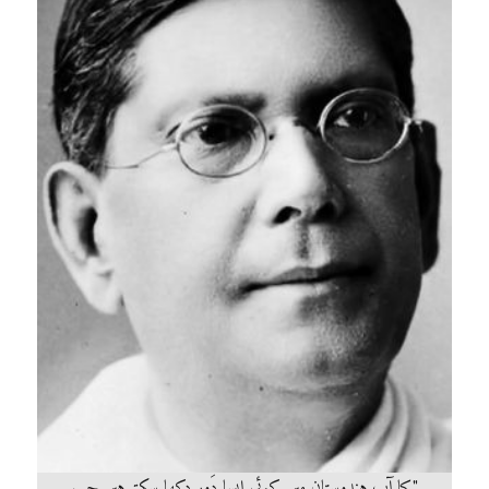
"کیا آپ ہندوستان میں کوئی ایسا دَور دِکھا سکتے ہیں جب