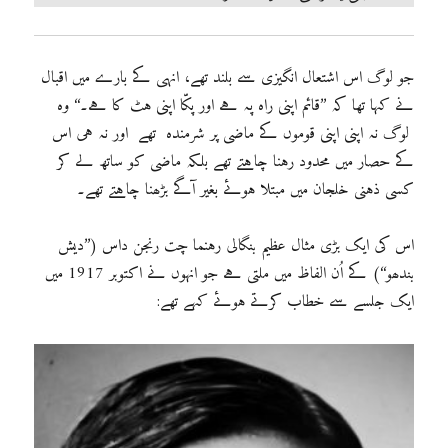
جو لوگ اس اشتعال انگیزی سے بلند تھے، انہی کے بارے میں اقبال
نے کہا تھا کہ ’’قائم اپنی راہ پہ ہے اور پکّا اپنی ہٹ کا ہے۔‘‘ وہ
لوگ نہ اپنی اپنی قوموں کے ماضی پر شرمندہ تھے اور نہ ہی اس
کے حصار میں محدود رہنا چاہتے تھے بلکہ ماضی کو ساتھ لے کر
کسی ذہنی خلجان میں مبتلا ہوئے بغیر آگے بڑھنا چاہتے تھے۔
اس کی ایک بڑی مثال عظیم بنگالی رہنما چت رنجن داس (’’دیش
بندھو‘‘) کے اُن الفاظ میں ملتی ہے جو انہوں نے اکتوبر 1917 میں
ایک جلسے سے خطاب کرتے ہوئے کہے تھے: