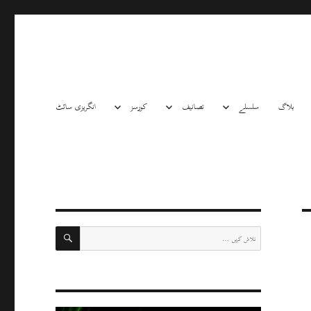
بلاگ
سلسلے
تصانیف
کورسز
انگریزی سائٹ
تلاش
تلاش
کریں: