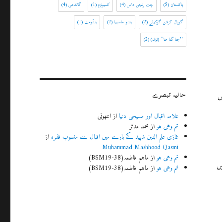
پاکستان
(5)
چت رنجن داس
(4)
کمیونزم
(1)
گاندھی
(4)
گوپال کرشن گوکھلے
(2)
ہندو ماسبھا
(2)
ہندُومت
(1)
’’جنا گنا منا‘‘ (ترانہ)
(2)
حالیہ تبصرے
ں
علامہ اقبال اور مسیحی دنیا
از
انتھونی
تم وہی ہو
از
محمد مدثر
غازی علم الدین شہید کے بارے میں اقبال سے منسوب فقرہ
از
Muhammad Mashhood Qasmi
تم وہی ہو
از
ماہم فاطمہ(BSM19-38)
ں
تم وہی ہو
از
ماہم فاطمہ(BSM19-38)