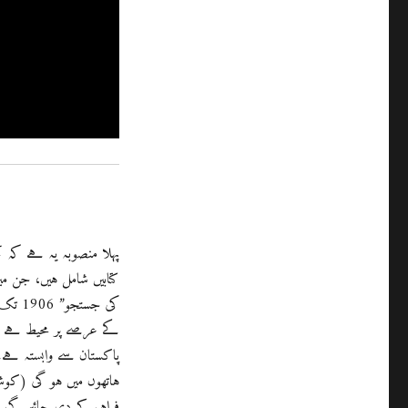
پہلا منصوبہ یہ ہے کہ کچ
کتابیں شامل ہیں، جن م
کے عرصے پر محیط ہے لی
ہاتھوں میں ہو گی (کو
فراہم کر دی جائیں گی 