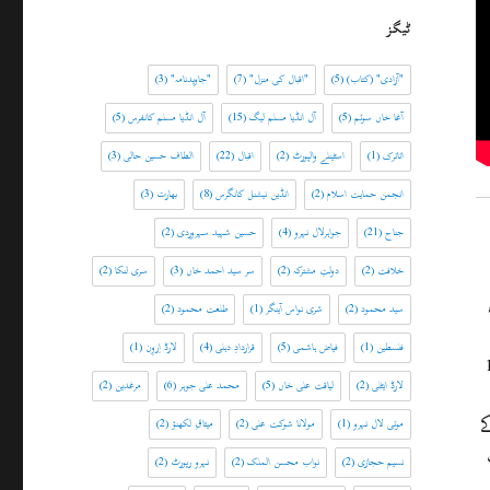
ٹیگز
"آزادی" (کتاب)
(5)
"اقبال کی منزل"
(7)
"جاویدنامہ"
(3)
آغا خاں سوئم
(5)
آل انڈیا مسلم لیگ
(15)
آل انڈیا مسلم کانفرس
(5)
اتاترک
(1)
اسٹینلے والپورٹ
(2)
اقبال
(22)
الطاف حسین حالی
(3)
انجمن حمایت اسلام
(2)
انڈین نیشنل کانگرس
(8)
بھارت
(3)
جناح
(21)
جواہرلال نہرو
(4)
حسین شہید سہروردی
(2)
خلافت
(2)
دولتِ مشترکہ
(2)
سر سید احمد خاں
(3)
سری لنکا
(2)
سید محمود
(2)
شری نواس آینگر
(1)
طلعت محمود
(2)
فلسطین
(1)
فیاض ہاشمی
(5)
قراردادِ دہلی
(4)
لارڈ اِروِن
(1)
192 سے 1946
لارڈ ایٹلی
(2)
لیاقت علی خاں
(5)
محمد علی جوہر
(6)
مرغدین
(2)
تک آپ کے
موتی لال نہرو
(1)
مولانا شوکت علی
(2)
میثاقِ لکھنؤ
(2)
نسیم حجازی
(2)
نواب محسن الملک
(2)
نہرو رپورٹ
(2)