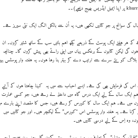
ھیج دیجیے)۔۔
ل کی سوانح پر جو کتابیں لکھی ہیں، یہ اُن سے بالکل الگ ایک نئی سیریز ہے۔
ہے کہ ہر ہفتے ایک پوسٹ کے ذریعے کچھ اہم باتیں سب کے ساتھ شئیر کروں۔ ان
ں ہوں گی لیکن کتابوں کے برعکس یہاں میں اپنی رائے بھی پیش کروں گا۔ چنانچہ
ر بلاگ کو نئے سرے سے ترتیب دے کر بہتر بنا رہا ہوں۔ یہ ہفتہ وار پوسٹس یہی
 اس کی فرمایش بھی کی ہے۔ ایسے احباب سے میں یہ کہنا چاہتا ہوں کہ آئیے
ہم ایک سال کے لیے ایک درس گاہ میں داخلہ لے رہے ہیں، جو کسی عمارت
دِلوں میں ہے۔ ہم ایک سال کا کورس کر رہے ہیں، جس کا مقصد اپنے بارے می
نا ہے۔ یہ ہفتہ وار پوسٹس اس "کورس” کے لیکچر ہیں۔ اور جو کتابیں میں
، وہ اِس کے لیے درسی کتابیں ہیں۔
اقبال کی منزل” کے تعارف پر مبنی پوسٹس پیش کروں گا۔ یعنی یوں سمجھ لیجیے