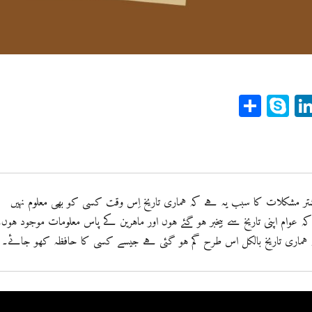
Sh
Sk
Li
ar
yp
n
e
e
ke
dI
n
p
ر مشکلات کا سبب یہ ہے کہ ہماری تاریخ اِس وقت کسی کو بھی معلوم نہیں
کہ عوام اپنی تاریخ سے بیخبر ہو گئے ہوں اور ماہرین کے پاس معلومات موجود ہوں۔
ہ ہماری تاریخ بالکل اس طرح گم ہو گئی ہے جیسے کسی کا حافظہ کھو جائے۔