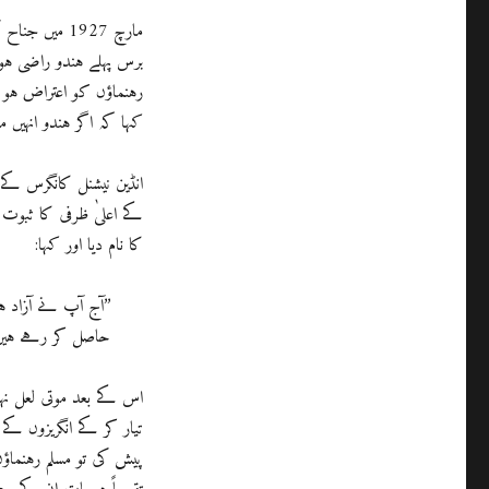
مارچ 1927 می
برس پہلے ہندو راضی ہو 
رہنماؤں کو اعتراض ہو 
کہا کہ اگر ہندو انہیں م
کے اعلیٰ ظرفی کا ثبوت د
کا نام دیا اور کہا:
’’آج آپ نے آزاد 
حاصل کر رہے ہیں۔
اس کے بعد موتی لعل نہ
پیش کی تو مسلم رہنماؤں 