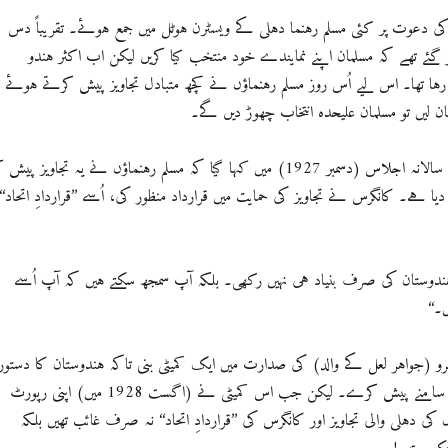
ں جناح کی دعوت پر کئی مسلم رہنما دہلی کے ویسٹرن ہوٹل میں جمع ہوئے۔ تقریباً دس
گئے تھے کہ مسلمان اپنے نمایندے خود منتخب کیا کریں لیکن اب اکثر ہندو
رہا تھا۔ اس لیے اُس روز مسلم رہنماؤں نے کچھ متبادل تجاویز پیش کرتے ہوئے
ان لیں تو مسلمان علیحدہ انتخاب چھوڑ دیں گے۔
انڈین نیشنل کانگرس کے سالانہ اجلاس (دسمبر 1927) میں کہا گیا کہ مسلم رہنماؤں نے یہ تجاویز پیش 
یا ہے۔ کانگرس نے تجاویز کی حمایت میں قرارداد منظور کی، اُسے ’’قراردادِ اتحاد‘‘
ہندوستان کی صرف بنیاد ہی نہیں رکھی۔ بلکہ آپ سمجھ سکتے ہیں کہ آپ اُسے
‘‘
رو (جواہر لعل کے والد) کی صدارت میں ایک کمیٹی بنی تاکہ ہندوستان کا دستور
تیار کر کے انگریزوں کے سامنے پیش کرے۔ لیکن جب اس کمیٹی نے (اگست 1928 میں) اپنی رپورٹ
کی دہلی والی تجاویز اور کانگرس کی ’’قراردادِ اتحاد‘‘ نہ صرف غائب تھیں بلکہ