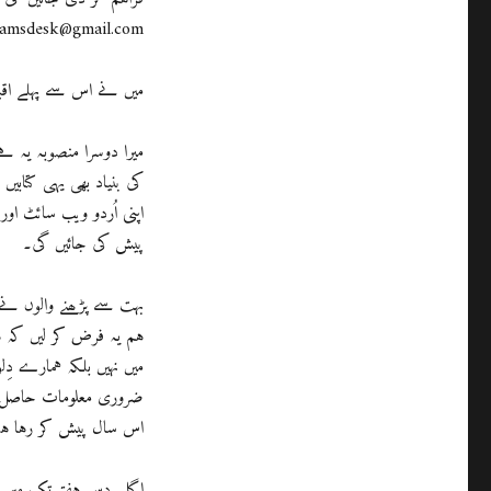
khurramsdesk@gmail.com پر اپنا ایمیل ایڈریس ب
میں نے اس سے پہلے اقبا
میرا دوسرا منصوبہ یہ 
کی بنیاد بھی یہی کتابی
اپنی اُردو ویب سائٹ او
پیش کی جائیں گی۔
بہت سے پڑھنے والوں نے
ہم یہ فرض کر لیں کہ 
میں نہیں بلکہ ہمارے 
ضروری معلومات حاصل کر
اس سال پیش کر رہا ہوں
اگلے دس ہفتے تک میں "