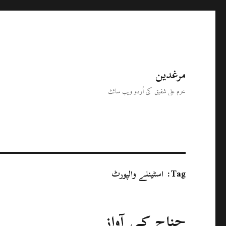
مرغدین
خرم علی شفیق کی اُردو ویب سائٹ
Tag:
اسٹینلے والپورٹ
جناح کی آواز