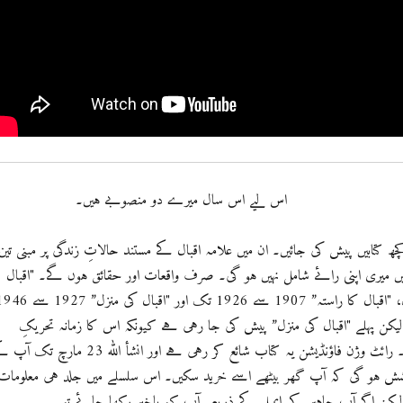
اس لیے اس سال میرے دو منصوبے ہیں۔
ھ کتابیں پیش کی جائیں۔ ان میں علامہ اقبال کے مستند حالاتِ زندگی پر مبنی تین
یں میری اپنی رائے شامل نہیں ہو گی۔ صرف واقعات اور حقائق ہوں گے۔ "اقبال
کی جستجو” 1906 تک، "اقبال کا راستہ” 1907 سے 1926 تک اور "اقبال کی منزل” 7
کن پہلے "اقبال کی منزل” پیش کی جا رہی ہے کیونکہ اس کا زمانہ تحریکِ
پاکستان سے وابستہ ہے۔ رائٹ وژن فاؤنڈیشن یہ کتاب شائع کر رہی ہے اور انشأ اللہ 23 مارچ 
شش ہو گی کہ آپ گھر بیٹھے اسے خرید سکیں۔ اس سلسلے میں جلد ہی معلومات
لیکن اگر آپ چاہیں کہ ایمیل کے ذریعے آپ کو باخبر رکھا جائے تو