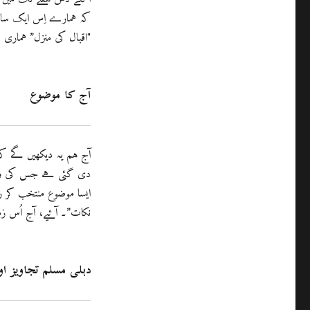
کہ ہمارے اِس ایک سال
"اقبال کی منزل” ہماری
آج کا موضوع
آج ہم یہ دیکھیں گے کہ
دی گئی ہے جس کی وجہ س
نکات”۔ آئیے، آج اُس ز
دہلی مسلم تجاویز او