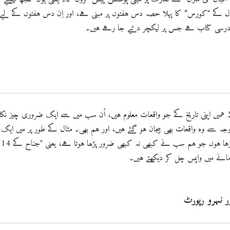
 کے "کورس” کا پہلا حصہ دس ہفتوں پر مبنی ہے، اور اِن دس ہفتوں کے لیے
 درسی کتاب ہے جس پر لیکچر دئیے جا رہے ہیں۔
 ہمیں اپنی تاریخ کے جو واقعات معلوم ہیں، اُن سب میں سے ایک ضروری چیز نکا
ے وہ واقعات بھی بیجان ہو گئے ہیں، اور ہم بھی۔ مثال کے طور پر میں ایک
ایسا موضوع منتخب کر رہا ہوں جو ہم سب نے کبھی نہ کبھی ضرور پڑھا ہوتا ہے، یعنی "جناح کے 14
مانے میں واپس چل کر دیکھتے ہیں۔
ر نہرو رپورٹ