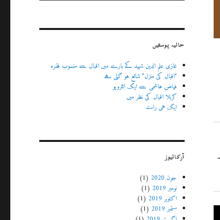
حالیہ پوسٹیں
غازی علم الدین شہید کے بارے میں اقبال سے منسوب فقرہ
"اقبال کی منزل” شائع ہو گئی ہے
فیاض ہاشمی سے ایک انٹرویو
کربلا اقبال کی نظر میں
ایک ہی راستہ
آرکائیوز
جون 2020
(1)
نومبر 2019
(1)
اکتوبر 2019
(1)
ستمبر 2019
(1)
اگست 2019
(1)