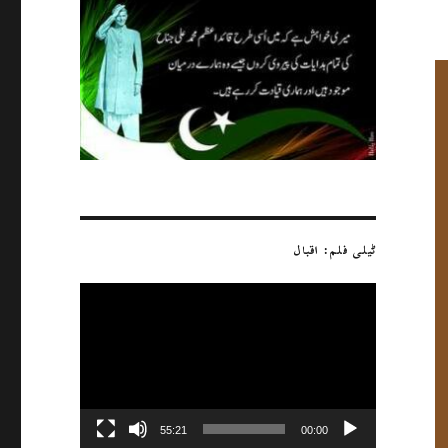
ٹیلی فلم: اقبال
ویڈیو
پلیئر
55:21
00:00